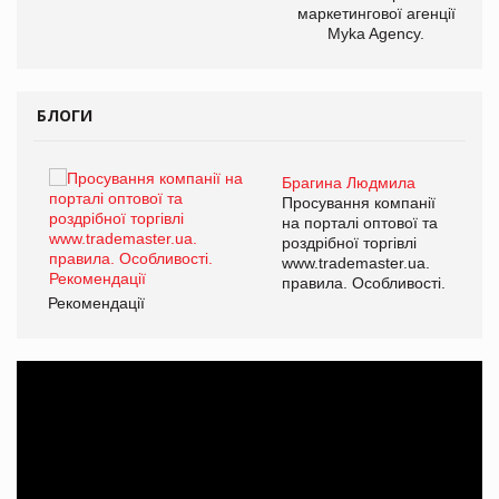
маркетингової агенції
Myka Agency.
БЛОГИ
Брагина Людмила
ї
Просування компанії
а
на порталі оптової та
роздрібної торгівлі
www.trademaster.ua.
і.
правила. Особливості.
Рекомендації
Ре