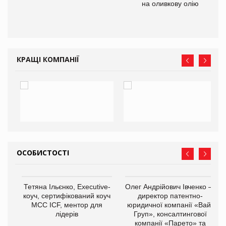
 до
на оливкову олію
КРАЩІ КОМПАНІЇ
ОСОБИСТОСТІ
,
Тетяна Ільєнко, Executive-
Олег Андрійович Івченко —
ОВ
коуч, сертифікований коуч
директор патентно-
МСС ICF, ментор для
юридичної компанії «Вайз
лідерів
Груп», консалтингової
компанії «Парето» та