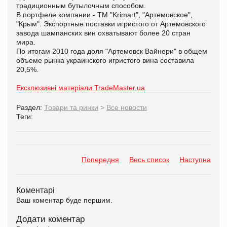
традиционным бутылочным способом.
В портфеле компании - ТМ "Krimаrt", "Артемовское",
"Крым". Экспортные поставки игристого от Артемовского
завода шампанских вин охватывают более 20 стран
мира.
По итогам 2010 года доля "Артемовск Вайнери" в общем
объеме рынка украинского игристого вина составила
20,5%.
Ексклюзивні матеріали TradeMaster.ua
Раздел:
Товари та ринки
>
Все новости
Теги:
Попередня
Весь список
Наступна
Коментарі
Ваш коментар буде першим.
Додати коментар