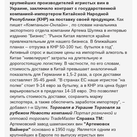
крупнейших производителей игристых вин в
Украине, заключило контракт с государственной
компанией-импортером Китайской Народной
Республики (КНР) на поставку своей продукции.
Как
пишет
«Компаньон-Онлайн» , п
о словам начальника
экспортного отдела компании Артема Шуляка в интервью
изданию "Бизнес": "Рынок Китая является крайне
привлекательным для нашего бизнеса. В ближайших
планах – отгрузка в КНР 50-100 тыс. бутылок в год".
Активный спрос и высокие цены на импортный алкоголь в
Китае "нивелируют" затраты на длительную и
дорогостоящую логистику. В частности, по его словам,
стоимость доставки в Китай превышает аналогичный
показатель для Германии в 1,5-2 раза, а срок доставки
составляет 35-45 дней. "В странах ЕС наше игристое "на
полке" стоит 9-14 евро за бутылку, а в КНР эта цена будет
варьироваться в пределах 14-18 евро. Это позволяет
окупить стоимость доставки, сохранить маржу
экспортера, а также обеспечить заработок импортеру", –
добавил г-н Шуляк.
Торговля в Украине
Торговля за
рубежом
Новости компаний
Портал розничной и
оптовой торговли TradeMaster
Справка ТМ:
Артемовский завод шампанских вин
"Артемовск
Вайнери"
основано в 1950 году. Является одним из
крупнейших в Европе по выпуску игристых вин