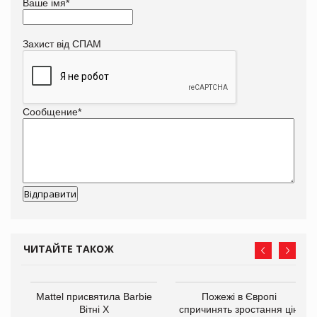
Ваше імя
*
Захист від СПАМ
Сообщение
*
ЧИТАЙТЕ ТАКОЖ
Mattel присвятила Barbie
Пожежі в Європі
ції
Вітні Х
спричинять зростання цін