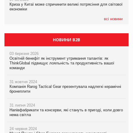
Криза у Китаї може спричинити великі потрясіння для світової
Криза у Китаї може спричинити великі потрясіння для світової
Kraft Heinz скоротила збиток у першому півріччі
економіки
економіки
всі новини
НОВИНИ B2B
03 березня 2026
Освітній бенефіт як інструмент утримання талантів: як
ThinkGlobal підвищує лояльність та продуктивність вашої
команди
31 жовтня 2024
Компанія Rarog Tactical Gear презентувала надлегкі керамічні
бронеплити
31 липня 2024
Напівфабрикати та консерви, які стануть в пригоді, коли довго
нема світла
24 червня 2024