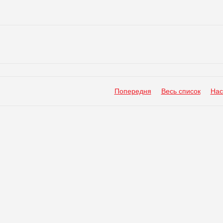
Попередня
Весь список
Нас