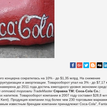
о концерна сократилась на 10% - до $1,35 млрд. На снижение
руктуризации и амортизации. Товарооборот упал на 3% - до $7,17 
намерена до 2011 года достичь ежегодного уровня экономии средс
 оптовой торговли TradeMaster
Справка ТМ:
Coca-Cola Co.:
х напитков. Товарооборот компании в 2007 году составил $28,8 мл
r Kent). Продукция компании под более чем 230 торговыми маркам
самым известным брендам компании принадлежат Coca-Cola", Fanta