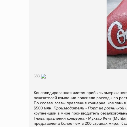
683
Консолидированная чистая прибыль американског
показателей компании повлияли расходы по рест
По словам главы правления концерна, компания 
$500 млн.
Производители - Портал розничной и
крупнейший в мире производитель безалкогольны
Глава правления концерна - Мухтар Кент (Muhta
представлена более чем в 200 странах мира. К 