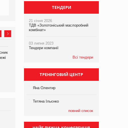
ТЕНДЕРИ
21 січня 2026
ТДВ «Золотоніський маслоробний
комбінат»
03 липня 2023
Тендери компанії
сник
Олексій Логачов-Михайлов
Яна Сараніна, директор
ежі
Файно маркет Директор
Всі тендери
компанії «УкраМарин»
департаменту з
виробництва
ТРЕНІНГОВИЙ ЦЕНТР
Яна Олентир
Тетяна Ільєнко
повний список
Брагина Людмила
Просування компанії на
НАЙБЛИЖЧА КОНФЕРЕНЦІЯ