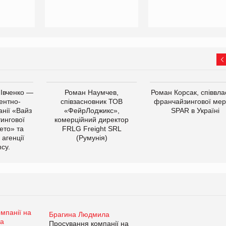
 Івченко —
Роман Наумчев,
Роман Корсак, співвла
ентно-
співзасновник ТОВ
франчайзингової мер
нії «Вайз
«ФейрЛоджикс»,
SPAR в Україні
тингової
комерційний директор
ето» та
FRLG Freight SRL
 агенції
(Румунія)
cy.
Брагина Людмила
Просування компанії на