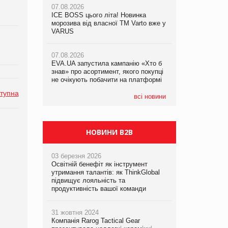
07.08.2026
07.08.2026
ICE BOSS цього літа! Новинка
ICE BOSS цього літа! Новинка
07.08.2026
морозива від власної ТМ Varto вже у
морозива від власної ТМ Varto вже у
Франція заборонила рекламні дзвінки
VARUS
VARUS
без згоди клієнтів
07.08.2026
07.08.2026
EVA.UA запустила кампанію «Хто б
EVA.UA запустила кампанію «Хто б
знав» про асортимент, якого покупці
знав» про асортимент, якого покупці
не очікують побачити на платформі
не очікують побачити на платформі
тупна
всі новини
НОВИНИ B2B
03 березня 2026
Освітній бенефіт як інструмент
утримання талантів: як ThinkGlobal
підвищує лояльність та
продуктивність вашої команди
31 жовтня 2024
Компанія Rarog Tactical Gear