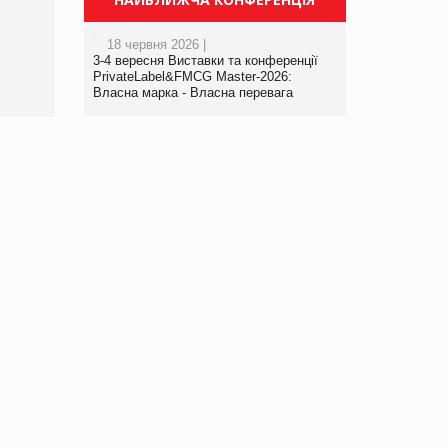
порталі оптової та
роздрібної торгівлі
18 червня 2026 |
www.trademaster.ua.
3-4 вересня Виставки та конференції
правила. Особливості.
PrivateLabel&FMCG Master-2026:
Власна марка - Власна перевага