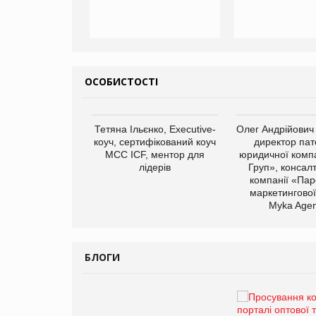
ОСОБИСТОСТІ
арас Ігорович,
Тетяна Ільєнко, Executive-
Олег Андрійович
иробництва ТОВ
коуч, сертифікований коуч
директор пат
Герчак"
МСС ICF, ментор для
юридичної компа
лідерів
Груп», консал
компанії «Пар
маркетингової
Myka Agen
БЛОГИ
Брагина Людмила
Просування компанії на