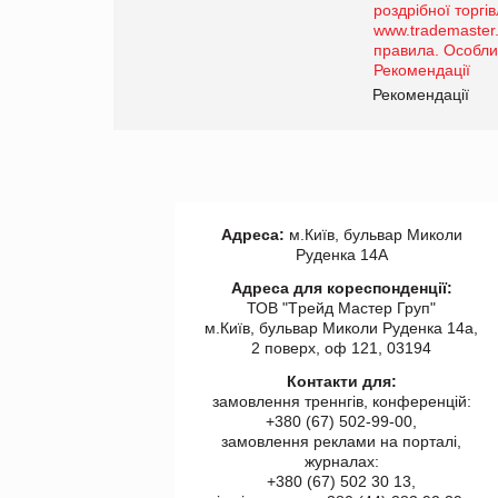
порталі оптової та
роздрібної торгівлі
www.trademaster.ua.
правила. Особливості.
ії
Рекомендації
Адреса:
м.Київ, бульвар Миколи
Руденка 14А
Адреса для кореспонденції:
ТОВ "Tрейд Мастер Груп"
м.Київ, бульвар Миколи Руденка 14а,
2 поверх, оф 121, 03194
Контакти для:
замовлення треннгів, конференцій:
+380 (67) 502-99-00,
замовлення реклами на порталі,
журналах:
+380 (67) 502 30 13,