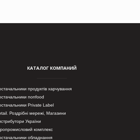
КАТАЛОГ КОМПАНИЙ
остачальники продуктів харчування
остачальники nonfood
стачальники Private Label
tail. Роздрібні мережі, Магазини
истрибутори України
гропромисловий комплекс
остачальники обладнання