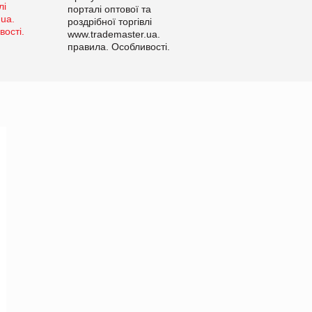
порталі оптової та
роздрібної торгівлі
www.trademaster.ua.
правила. Особливості.
Рекомендації