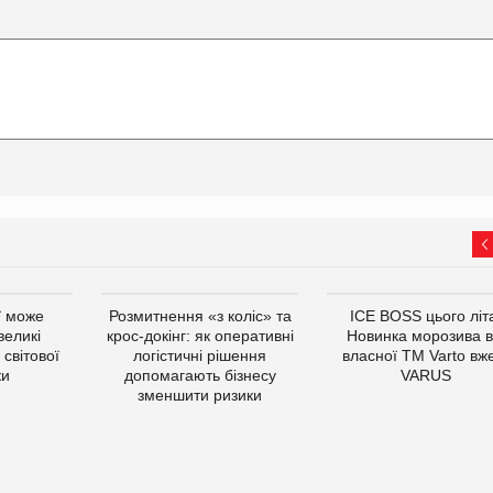
ї може
Розмитнення «з коліс» та
ICE BOSS цього літ
великі
крос-докінг: як оперативні
Новинка морозива в
світової
логістичні рішення
власної ТМ Varto вж
ки
допомагають бізнесу
VARUS
зменшити ризики