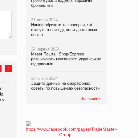
презентувала надлегкі керамічні
бронеплити
31 липня 2024
Напівфабрикати та консерви, які
стануть в пригоді, коли довго нема
світла
24 червня 2024
Meest Пошта і Shop-Express
розширюють можливості українських
підприємців
30 квітня 2024
Защита данных на смартфонах:
а!
EVA.UA запустила
советы по повышению безопасности
Kraft Heinz скоротила
ід
кампанію «Хто б знав» про
збиток у першому півріччі
Всі новини
е у
асортимент, якого покупці
не очікують побачити на
платформі