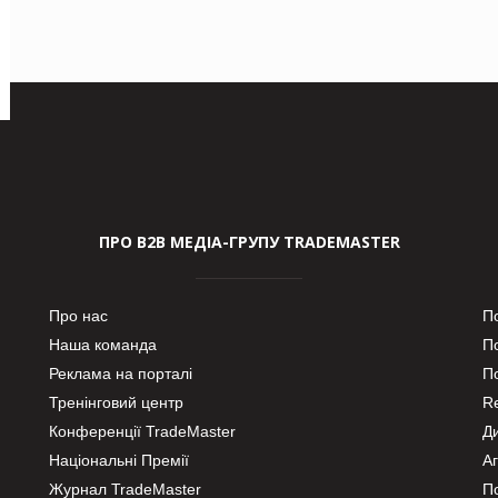
ПРО В2В МЕДІА-ГРУПУ TRADEMASTER
Про нас
П
Наша команда
П
Реклама на порталі
По
Тренінговий центр
Re
Конференції TradeMaster
Д
Національні Премії
А
Журнал TradeMaster
П