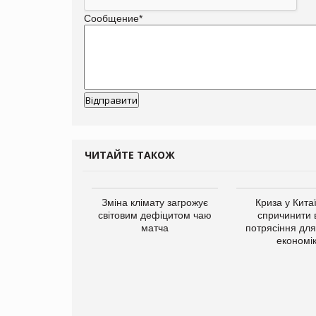
Сообщение
*
ЧИТАЙТЕ ТАКОЖ
Зміна клімату загрожує
Криза у Кита
світовим дефіцитом чаю
спричинити 
матча
потрясіння для 
економі
ує виробника
добавок Thorne