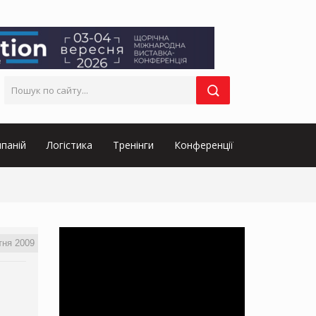
паній
Логістика
Тренінги
Конференції
тня 2009