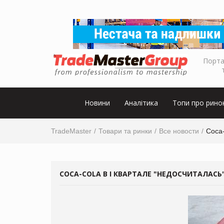
Порта
Новини
Аналітика
Топи про рино
TradeMaster
Товари та ринки
Все новости
Coca-
COCA-COLA В I КВАРТАЛЕ "НЕДОСЧИТАЛАСЬ