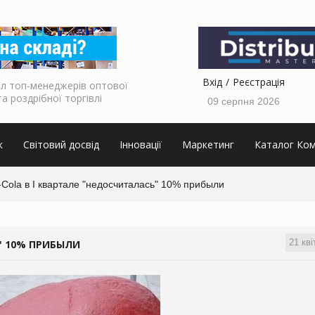
Вхід
Реєстрація
л топ-менеджерів оптової
та роздрібної торгівлі
09 серпня 2026
к
Світовий досвід
Інновації
Маркетинг
Каталог Ком
Cola в I квартале "недосчиталась" 10% прибыли
21 кві
" 10% ПРИБЫЛИ