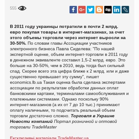
555
В 2011 году украинцы потратили в почти 2 млрд.
евро покупая товары в интернет-магазинах, за счет
этого объемы торговли через интернет выросли на
30-50%.
По словам главы Ассоциации участников
электронного бизнеса Павла Сиделева: "По нашей
экспертной оценке, объем интернет-торговли в 2011 году
в денежном эквиваленте составил 1,5-2 млрд. евро. Это
больше на 30-50%, чем в 2010, ведь тогда был сильный
спад. Скорее всего эта цифра ближе к 2 млрд. или и даже
существенно превышает эту сумму", пишет
economics.lb.ua
Такая оценка была сделана экспертами
ассоциации по результатам обработки данных оплат
банковскими картами, терминалами самообслуживания и
платежными системами. Однако поскольку 90%
интернет-магазинов (а их от 7 до 10 тыс.) принимают
оплату наличными, то подсчитать реальный объем
торговли достаточно сложно.
Торговля в Украине
Новости компаний
Портал розничной и оптовой
торговли TradeMaster
Ексклюзивні матеріали TradeMaster.ua