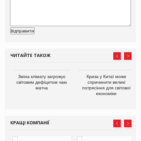
ЧИТАЙТЕ ТАКОЖ
Зміна клімату загрожує
Криза у Китаї може
ne
світовим дефіцитом чаю
спричинити великі
матча
потрясіння для світової
економіки
КРАЩІ КОМПАНІЇ