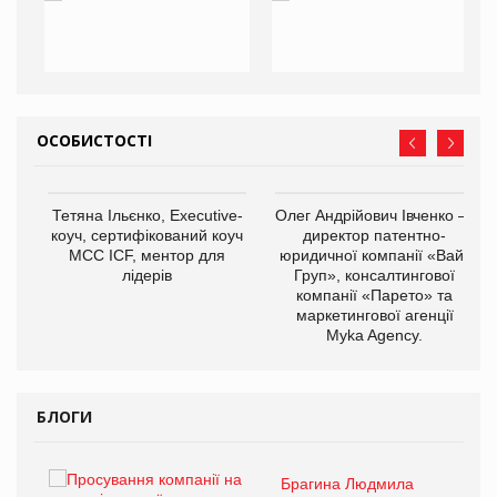
ОСОБИСТОСТІ
,
Тетяна Ільєнко, Executive-
Олег Андрійович Івченко —
ОВ
коуч, сертифікований коуч
директор патентно-
МСС ICF, ментор для
юридичної компанії «Вайз
лідерів
Груп», консалтингової
компанії «Парето» та
маркетингової агенції
Myka Agency.
БЛОГИ
Брагина Людмила