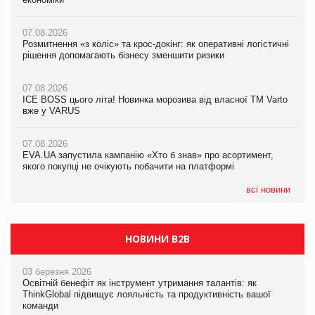
07.08.2026
07.08.2026
07.08.2026
Розмитнення «з коліс» та крос-докінг: як оперативні логістичні
Розмитнення «з коліс» та крос-докінг: як оперативні логістичні
Kraft Heinz скоротила збиток у першому півріччі
рішення допомагають бізнесу зменшити ризики
рішення допомагають бізнесу зменшити ризики
07.08.2026
07.08.2026
07.08.2026
Продажі Hugo Boss впали на 9%
ICE BOSS цього літа! Новинка морозива від власної ТМ Varto
ICE BOSS цього літа! Новинка морозива від власної ТМ Varto
вже у VARUS
вже у VARUS
07.08.2026
Франція заборонила рекламні дзвінки без згоди клієнтів
07.08.2026
07.08.2026
EVA.UA запустила кампанію «Хто б знав» про асортимент,
EVA.UA запустила кампанію «Хто б знав» про асортимент,
якого покупці не очікують побачити на платформі
якого покупці не очікують побачити на платформі
всі новини
НОВИНИ B2B
03 березня 2026
Освітній бенефіт як інструмент утримання талантів: як
ThinkGlobal підвищує лояльність та продуктивність вашої
команди