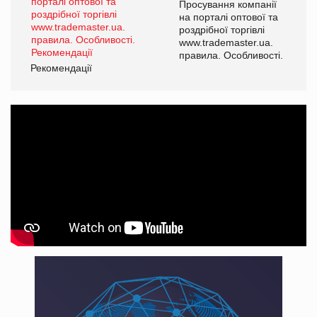
ї
Просування компанії
а
на порталі оптової та
роздрібної торгівлі
www.trademaster.ua.
і.
правила. Особливості.
Рекомендації
Ре