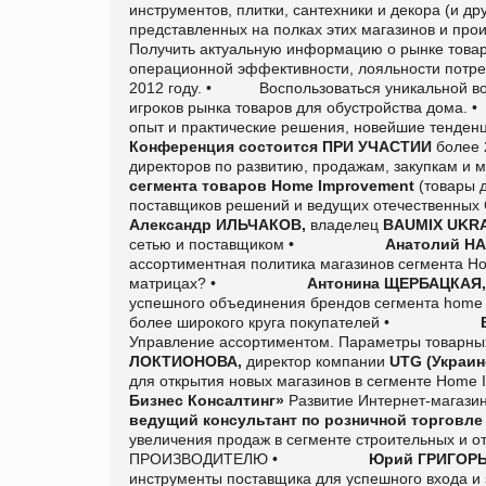
инструментов, плитки, сантехники и декора (и др
представленных на полках этих магазинов и прои
Получить актуальную информацию о рынке товаро
операционной эффективности, лояльности потре
2012 году.
•
Воспользоваться уникальной в
игроков рынка товаров для обустройства дома.
опыт и практические решения, новейшие тенден
Конференция состоится ПРИ УЧАСТИИ
более 
директоров по развитию, продажам, закупкам и 
сегмента товаров Home Improvement
(товары д
поставщиков решений и ведущих отечественных
Александр ИЛЬЧАКОВ,
владелец
BAUMIX UKRA
сетью и поставщиком
•
Анатолий Н
ассортиментная политика магазинов сегмента H
матрицах?
•
Антонина
ЩЕРБАЦКАЯ
успешного объединения брендов сегмента
home
более широкого круга покупателей
•
Управление ассортиментом. Параметры товарных
ЛОКТИОНОВА,
директор компании
UTG
(Украин
для открытия новых магазинов в сегменте Home 
Бизнес Консалтинг»
Развитие Интернет-магазин
ведущий консультант по розничной торговле
увеличения продаж в сегменте строительных и 
ПРОИЗВОДИТЕЛЮ
•
Юрий ГРИГОР
инструменты поставщика для успешного входа и 