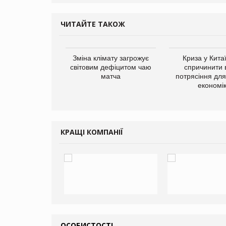
ЧИТАЙТЕ ТАКОЖ
ує виробника
Зміна клімату загрожує
Криза у Кита
добавок Thorne
світовим дефіцитом чаю
спричинити 
матча
потрясіння для 
економі
КРАЩІ КОМПАНІЇ
ОСОБИСТОСТІ