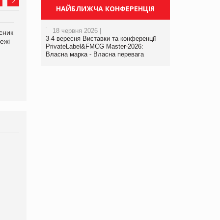
НАЙБЛИЖЧА КОНФЕРЕНЦІЯ
18 червня 2026 |
сник
Олексій Логачов-Михайлов
Яна Сараніна, директор
3-4 вересня Виставки та конференції
ежі
Файно маркет Директор
компанії «УкраМарин»
PrivateLabel&FMCG Master-2026:
департаменту з
Власна марка - Власна перевага
виробництва
Брагина Людмила
Просування компанії на
порталі оптової та
роздрібної торгівлі
www.trademaster.ua.
правила. Особливості.