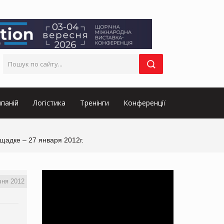
паній
Логістика
Тренінги
Конференції
щадке – 27 января 2012г.
чня 2012