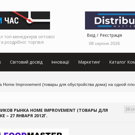
Вхід
Реєстрація
л топ-менеджерів оптової
та роздрібної торгівлі
08 серпня 2026
к
Світовий досвід
Інновації
Маркетинг
Каталог Ком
а Home Improvement (товары для обустройства дома) на одной пло
19 сі
НИКОВ РЫНКА HOME IMPROVEMENT (ТОВАРЫ ДЛЯ
– 27 ЯНВАРЯ 2012Г.