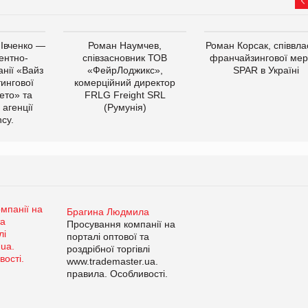
 Івченко —
Роман Наумчев,
Роман Корсак, співвла
ентно-
співзасновник ТОВ
франчайзингової мер
нії «Вайз
«ФейрЛоджикс»,
SPAR в Україні
тингової
комерційний директор
ето» та
FRLG Freight SRL
 агенції
(Румунія)
cy.
Брагина Людмила
Просування компанії на
порталі оптової та
роздрібної торгівлі
www.trademaster.ua.
правила. Особливості.
Рекомендації