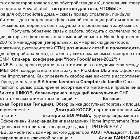
угих операторов товаров для обустройства дома), поставщики товар
зводители PrivateLabel –
встретятся для того, ЧТОБЫ:
•
в для обустройства дома – сквозь призму стратегии, прибыли,
бителя – для построения эффективной концепции работы компани
озможностью перенять опыт ведущих отечественных и зарубежных
•
Получить обратную связь о работе, обсудить с коллегами по 
ции, которые эффективны для компаний сегмента Home Improvemen
200 топ-менеджеров (генеральных, коммерческих директоров,
маркетингу, руководителей СТМ)
розничных сетей и производите
ля обустройства дома), а также лучших независимых экспертов отр
 СМИ.
Спикеры конференции
"Non-FoodMaster-2012":
INE
Взгляд производителя на оптимизацию сотрудничества между
АМЕТКИН,
координатор отдела закупок
Praktiker Ukraine.
Эффекти
ome Improvement. Как определить свободные емкости в ассортимен
,
бренд
-
менеджер
SIA home fashion
и
Comptoir de famille
Опыт
fashion
с целью расширения ассортимента магазина и привлечени
Виктор ШИКОВ, бизнес-тренер, ведущий консультант СНГ
.
 потоков ассортиментных позиций.
•
Евгения
ская Торговая Гильдия).
Обзор рынка доступных торговых площ
Improvement.
•
Дмитрий КОССЕ,
партнер компании
«А
а сети
•
Екатерина БОГАЧЕВА,
гуру мерчандайзинга в
Эффективный мерчандайзинг в магазинах Home Improvement (пра
отделочных материалов, товаров для дома) – РИТЕЙЛЕРУ И
ЬЕВ,
заместитель коммерческого директора
АОЗТ «Альцест».
Глав
закрепления в ключевой рознице.
•
Алина ГАННОЦКА