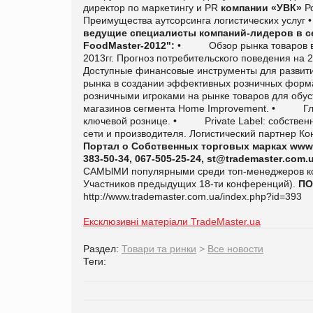
директор по маркетингу и
PR
компании «УВК»
Р
Преимущества аутсорсинга логистических услуг
ведущие специалисты компаний-лидеров
в с
FoodMaster-2012":
•
Обзор рынка товаров 
2013гг. Прогноз потребительского поведения на 2
Доступные финансовые инструменты для развития
рынка в создании эффективных розничных форма
розничными игроками на рынке товаров для обу
магазинов сегмента Home Improvement.
•
Г
ключевой рознице.
•
Private Label: собств
сети и производителя.
Логистический партнер К
Портал о Собственных торговых марках
www
383-50-34, 067-505-25-24,
st
@
trademaster
.
com
.
САМЫМИ популярными среди топ-менеджеров ком
Участников предыдущих 18-ти конференций).
ПО
http://www.trademaster.com.ua/index.php?id=393
Ексклюзивні матеріали TradeMaster.ua
Раздел:
Товари та ринки
>
Все новости
Теги: