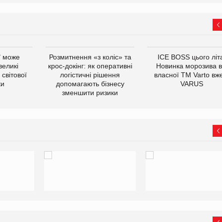
ї може
Розмитнення «з коліс» та
ICE BOSS цього літ
великі
крос-докінг: як оперативні
Новинка морозива в
світової
логістичні рішення
власної ТМ Varto вж
ки
допомагають бізнесу
VARUS
зменшити ризики