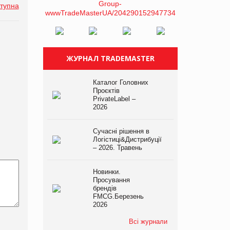
тупна
ЖУРНАЛ TRADEMASTER
Каталог Головних
Проєктів
PrivateLabel –
2026
Сучасні рішення в
Логістиці&Дистрибуції
– 2026. Травень
Новинки.
Просування
брендів
FMCG.Березень
2026
Всі журнали