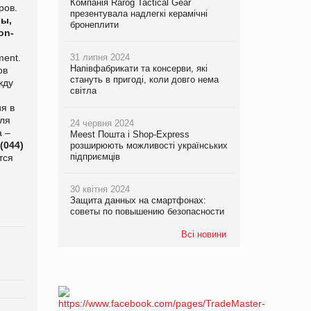
Компанія Rarog Tactical Gear
ров.
презентувала надлегкі керамічні
ры,
бронеплити
on-
ment.
31 липня 2024
Напівфабрикати та консерви, які
ов
стануть в пригоді, коли довго нема
жду
світла
я в
для
24 червня 2024
а –
Meest Пошта і Shop-Express
(044)
розширюють можливості українських
підприємців
тся
30 квітня 2024
Защита данных на смартфонах:
советы по повышению безопасности
Всі новини