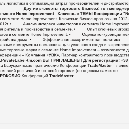
оль логистики в оптимизации затрат производителей и дистрибьюто
•
Другие эксперты торгового бизнеса:
топ-менедже
егменте
Home
Improvement
Ключевые ТЕМЫ Конференции "N
в сегменте Home Improvement. Ключевые бизнес-прогнозы на 2012-
012г.
•
Анализ интереса инвесторов к сегменту Home Improve
 ритейла и производства в сегменте.
•
Опыт ключевых игрок
тов в сегменте Home Improvement.
•
Оценка конкуренции ме
стройства дома.
•
Эффективная ассортиментная политика
лавные инструменты поставщика для успешного входа и закреплени
енные торговые марки в сегменте Home Improvement – возможности 
онференции –
Компания «УВК»,
Партнер контрактного производств
.
PrivateLabel
-
tm
.
com
ВЫ ПРИГЛАШЕНЫ!
Для регистрации:
+38 
ua
Всеукраинские практические Конференции
TradeMaster
– являю
паний розничной и оптовой торговли (по оценкам самих же
РТФОЛИО
Конференций
TradeMaster
: