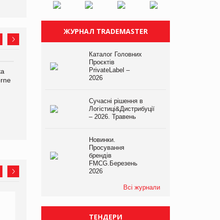
ЖУРНАЛ TRADEMASTER
Каталог Головних
Проєктів
PrivateLabel –
ка
Bosch заявила про повне
Смачна новинка для
2026
orne
знищення своєї продукції
хвостатих: у VARUS
на складі після російської
з’явилися паучі Varto Paw
атаки
expert від власної ТМ
Сучасні рішення в
Varto!
Логістиці&Дистрибуції
– 2026. Травень
Новинки.
Просування
брендів
FMCG.Березень
2026
Всі журнали
ТЕНДЕРИ