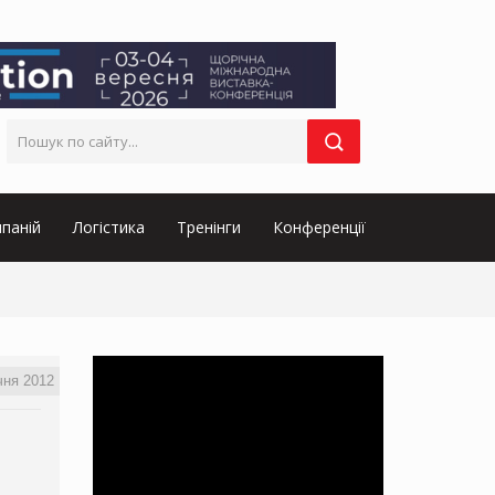
паній
Логістика
Тренінги
Конференції
чня 2012