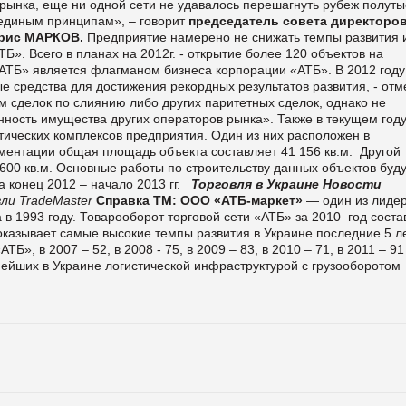
 рынка, еще ни одной сети не удавалось перешагнуть рубеж полут
 единым принципам», – говорит
председатель совета директоров
орис МАРКОВ.
Предприятие намерено не снижать темпы развития 
ТБ». Всего в планах на 2012г. - открытие более 120 объектов на
АТБ» является флагманом бизнеса корпорации «АТБ». В 2012 год
 средства для достижения рекордных результатов развития, - отм
м сделок по слиянию либо других паритетных сделок, однако не
нность имущества других операторов рынка».
Также в текущем год
стических комплексов предприятия. Один из них расположен в
ументации общая площадь объекта составляет 41 156 кв.м.
Другой
600 кв.м. Основные работы по строительству данных объектов буду
 конец 2012 – начало 2013 гг.
Торговля в Украине
Новости
ли TradeMaster
Справка ТМ:
ООО «АТБ-маркет»
— один из лиде
 в 1993 году. Товарооборот торговой сети «АТБ» за 2010
год соста
казывает самые высокие темпы развития в Украине последние 5 ле
Б», в 2007 – 52, в 2008 - 75, в 2009 – 83, в 2010 – 71, в 2011 – 91
нейших в Украине логистической инфраструктурой с грузооборотом