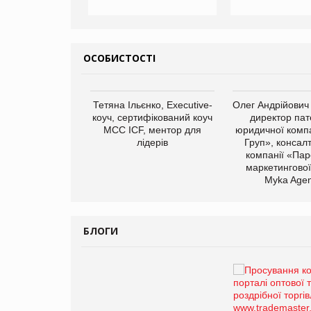
ОСОБИСТОСТІ
арас Ігорович,
Тетяна Ільєнко, Executive-
Олег Андрійович
иробництва ТОВ
коуч, сертифікований коуч
директор пат
Герчак"
МСС ICF, ментор для
юридичної компа
лідерів
Груп», консал
компанії «Пар
маркетингової
Myka Agen
БЛОГИ
Брагина Людмила
Просування компанії на
порталі оптової та
роздрібної торгівлі