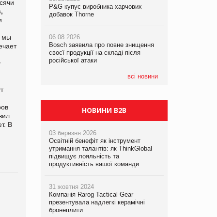
ысячи
P&G купує виробника харчових
P&G купує виробника харчових
P&G купує виробника харчових
,
добавок Thorne
добавок Thorne
добавок Thorne
и
у мы
06.08.2026
06.08.2026
06.08.2026
Bosch заявила про повне знищення
Bosch заявила про повне знищення
Bosch заявила про повне знищення
ечает
своєї продукції на складі після
своєї продукції на складі після
своєї продукції на складі після
російської атаки
російської атаки
російської атаки
у
всі новини
т
ров
НОВИНИ B2B
вил
т. В
03 березня 2026
Освітній бенефіт як інструмент
утримання талантів: як ThinkGlobal
підвищує лояльність та
продуктивність вашої команди
31 жовтня 2024
Компанія Rarog Tactical Gear
презентувала надлегкі керамічні
бронеплити