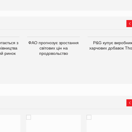
тається з
ФАО прогнозує зростання
P&G купує виробни
хівництва
світових цін на
харчових добавок Th
ий ринок
продовольство