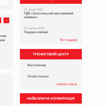
21 січня 2026
ТДВ «Золотоніський маслоробний
комбінат»
03 липня 2023
Тендери компанії
сник
Олексій Логачов-Михайлов
Яна Сараніна, директор
ежі
Файно маркет Директор
Всі тендери
компанії «УкраМарин»
департаменту з
виробництва
ТРЕНІНГОВИЙ ЦЕНТР
Яна Олентир
Тетяна Ільєнко
повний список
Брагина Людмила
Просування компанії на
НАЙБЛИЖЧА КОНФЕРЕНЦІЯ
порталі оптової та
роздрібної торгівлі