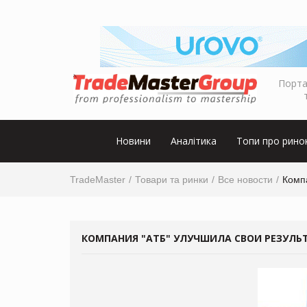
Порта
Новини
Аналітика
Топи про рино
TradeMaster
Товари та ринки
Все новости
Компа
КОМПАНИЯ "АТБ" УЛУЧШИЛА СВОИ РЕЗУЛЬТ