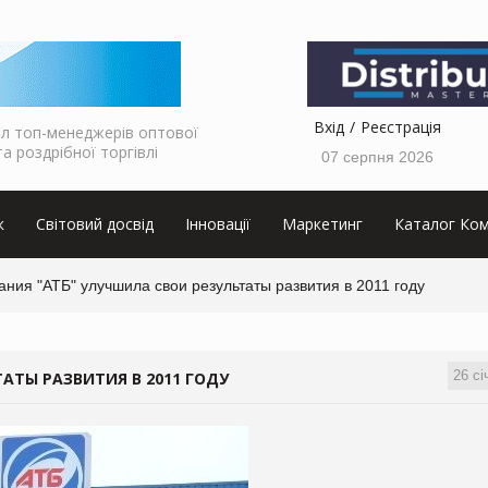
Вхід
Реєстрація
л топ-менеджерів оптової
та роздрібної торгівлі
07 серпня 2026
к
Світовий досвід
Інновації
Маркетинг
Каталог Ком
ния "АТБ" улучшила свои результаты развития в 2011 году
26 сі
АТЫ РАЗВИТИЯ В 2011 ГОДУ