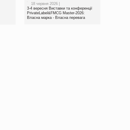
18 червня 2026 |
www.trademaster.ua.
3-4 вересня Виставки та конференції
правила. Особливості.
PrivateLabel&FMCG Master-2026:
Власна марка - Власна перевага