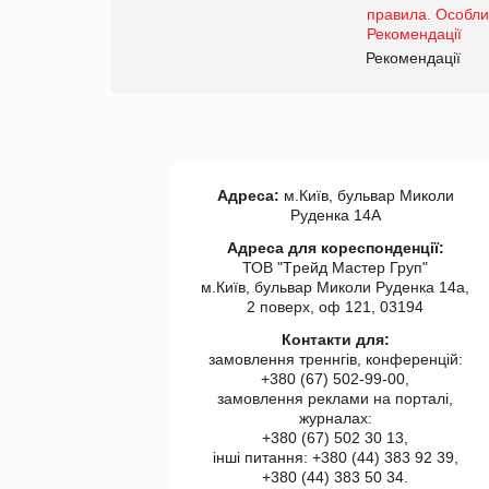
www.trademaster.ua.
правила. Особливості.
ії
Рекомендації
Адреса:
м.Київ, бульвар Миколи
Руденка 14А
Адреса для кореспонденції:
ТОВ "Tрейд Мастер Груп"
м.Київ, бульвар Миколи Руденка 14а,
2 поверх, оф 121, 03194
Контакти для:
замовлення треннгів, конференцій:
+380 (67) 502-99-00,
замовлення реклами на порталі,
журналах:
+380 (67) 502 30 13,
інші питання: +380 (44) 383 92 39,
+380 (44) 383 50 34.