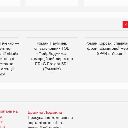
 Івченко —
Роман Наумчев,
Роман Корсак, співвла
ентно-
співзасновник ТОВ
франчайзингової мер
нії «Вайз
«ФейрЛоджикс»,
SPAR в Україні
тингової
комерційний директор
ето» та
FRLG Freight SRL
 агенції
(Румунія)
cy.
Брагина Людмила
Просування компанії на
порталі оптової та
роздрібної торгівлі