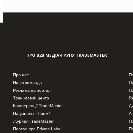
ПРО В2В МЕДІА-ГРУПУ TRADEMASTER
Про нас
П
Наша команда
П
Реклама на порталі
По
Тренінговий центр
Re
Конференції TradeMaster
Д
Національні Премії
А
Журнал TradeMaster
П
Портал про Private Label
П