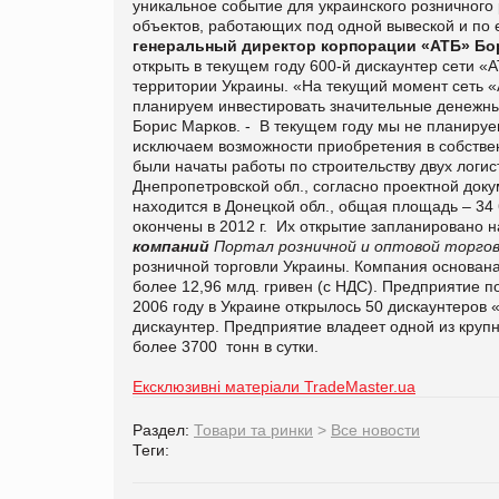
уникальное событие для украинского розничного
объектов, работающих под одной вывеской и по
генеральный директор корпорации «АТБ» Б
открыть в текущем году 600-й дискаунтер сети «А
территории Украины.
«На текущий момент сеть «
планируем инвестировать значительные денежные
Борис Марков. -
В текущем году мы не планируе
исключаем возможности приобретения в собстве
были начаты работы по строительству двух логи
Днепропетровской обл., согласно проектной док
находится в Донецкой обл., общая площадь – 34 
окончены в 2012 г. Их открытие запланировано на
компаний
Портал розничной и оптовой торгов
розничной торговли Украины. Компания основана
более 12,96 млд. гривен (с НДС).
Предприятие по
2006 году в Украине открылось 50 дискаунтеров «АТ
дискаунтер.
Предприятие владеет одной из круп
более 3700 тонн в сутки.
Ексклюзивні матеріали TradeMaster.ua
Раздел:
Товари та ринки
>
Все новости
Теги: