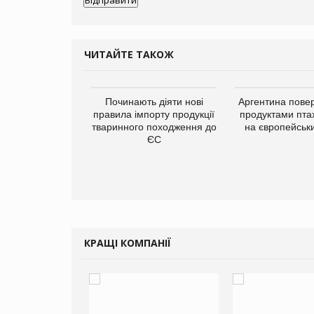
ЧИТАЙТЕ ТАКОЖ
упермаркетів
Починають діяти нові
Аргентина повер
упує мережу
правила імпорту продукції
продуктами пта
нів формату
тваринного походження до
на європейськ
ce store КОЛО:
ЄС
ана компанія
ватиме 374
газини
КРАЩІ КОМПАНІЇ