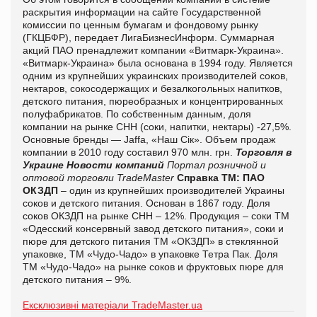
раскрытия информации на сайте Государственной
комиссии по ценным бумагам и фондовому рынку
(ГКЦБФР), передает
ЛигаБизнесИнформ.
Суммарная
акций ПАО пренадлежит компании «Витмарк-Украина».
«Витмарк-Украина» была основана в 1994 году. Является
одним из крупнейших украинских производителей соков,
нектаров, сокосодержащих и безалкогольных напитков,
детского питания, пюреобразных и концентрированных
полуфабрикатов. По собственным данным, доля
компании на рынке СНН (соки, напитки, нектары) -27,5%.
Основные бренды — Jaffa, «Наш Сік». Объем продаж
компании в 2010 году составил 970 млн. грн.
Торговля в
Украине
Новости компаний
Портал розничной и
оптовой торговли TradeMaster
Справка ТМ:
ПАО
ОКЗДП
– один из крупнейших производителей Украины
соков и детского питания. Основан в 1867 году. Доля
соков ОКЗДП на рынке СНН – 12%. Продукция – соки ТМ
«Одесский консервный завод детского питания», соки и
пюре для детского питания ТМ «ОКЗДП» в стеклянной
упаковке, ТМ «Чудо-Чадо» в упаковке Тетра Пак. Доля
ТМ «Чудо-Чадо» на рынке соков и фруктовых пюре для
детского питания – 9%.
Ексклюзивні матеріали TradeMaster.ua