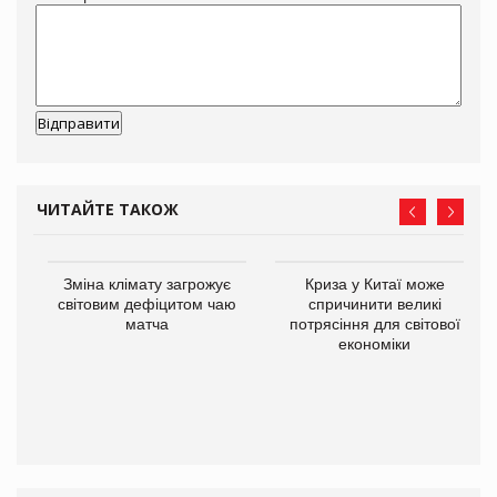
ЧИТАЙТЕ ТАКОЖ
Зміна клімату загрожує
Криза у Китаї може
ne
світовим дефіцитом чаю
спричинити великі
матча
потрясіння для світової
економіки