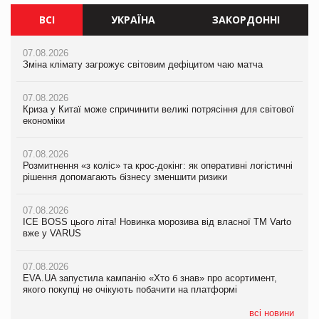
ВСІ
УКРАЇНА
ЗАКОРДОННІ
07.08.2026
07.08.2026
07.08.2026
Зміна клімату загрожує світовим дефіцитом чаю матча
Зміна клімату загрожує світовим дефіцитом чаю матча
Зміна клімату загрожує світовим дефіцитом чаю матча
07.08.2026
07.08.2026
07.08.2026
Криза у Китаї може спричинити великі потрясіння для світової
Криза у Китаї може спричинити великі потрясіння для світової
Криза у Китаї може спричинити великі потрясіння для світової
економіки
економіки
економіки
07.08.2026
07.08.2026
07.08.2026
Розмитнення «з коліс» та крос-докінг: як оперативні логістичні
Розмитнення «з коліс» та крос-докінг: як оперативні логістичні
Kraft Heinz скоротила збиток у першому півріччі
рішення допомагають бізнесу зменшити ризики
рішення допомагають бізнесу зменшити ризики
07.08.2026
07.08.2026
07.08.2026
Продажі Hugo Boss впали на 9%
ICE BOSS цього літа! Новинка морозива від власної ТМ Varto
ICE BOSS цього літа! Новинка морозива від власної ТМ Varto
вже у VARUS
вже у VARUS
07.08.2026
Франція заборонила рекламні дзвінки без згоди клієнтів
07.08.2026
07.08.2026
EVA.UA запустила кампанію «Хто б знав» про асортимент,
EVA.UA запустила кампанію «Хто б знав» про асортимент,
якого покупці не очікують побачити на платформі
якого покупці не очікують побачити на платформі
всі новини