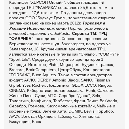
Как пишет
"ХЕРСОН Онлайн"
, общая площадь
I
-й
очереди ТРЦ "ФАБРИКА" составляет 35,6 тыс. кв. м., а
арендная - 27,6 тыс. кв. м.
По данным девелопера
проекта ООО "Будхаус Групп", торжественное открытие
запланировано на конец марта 2012г.
Торговля в
Украине
Новости компаний
Портал розничной и
оптовой торговли TradeMaster
Справка ТМ:
ТРЦ
"ФАБРИКА"
, находится в г.Херсон на пересечении
Бериславского шоссе и ул. Залаэгерсег, по адресу ул.
Залаэгерсег, 18.
Крупнейшими арендаторами ТРЦ
являются такие сетевые гиганты как "Сильпо", "COMFY" и
"Sport Life". Среди других крупных арендаторов 1
Очереди: Интертоп, Plato, Megasport, Будинок Іграшок,
Brocard, BrainComputers, ЦентрОбувь, Kari, ресторан
"FORSAЖ", Buon Aquisto.
Также в состав арендаторов
входят: АЛЛО, DERBY, Antonio Biaggi, SANO, Fissman
Gipfel, Yves Rocher, Люксоптика, GEOX,ECCO, Ringoо,
CINEMA, Кибернетики, Белая ромашка, Penti, Саквояж,
Живое Пиво, Суши, МТС, Серебро "Діана", Sela,
Триоптика, Конфитюр, TopSecret, Фреш-Поинт, BezVreda,
Серебро, Розмова, Кисломолочные коктейли, Чайные и
кофейные точки, Зелена Хата, DOMIK, Levi’s, TopShop,
AVVA, Золотая Орхидея, Табакерка, Химчистка,
Бижутерия, Банк.