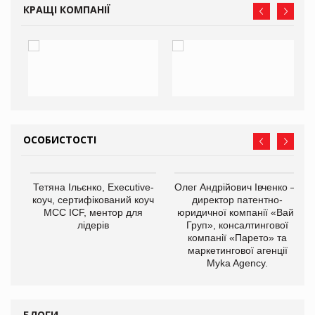
КРАЩІ КОМПАНІЇ
ОСОБИСТОСТІ
,
Тетяна Ільєнко, Executive-
Олег Андрійович Івченко —
ОВ
коуч, сертифікований коуч
директор патентно-
МСС ICF, ментор для
юридичної компанії «Вайз
лідерів
Груп», консалтингової
компанії «Парето» та
маркетингової агенції
Myka Agency.
БЛОГИ