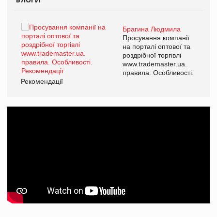
Брагина Людмила
ї
Просування компанії
а
на порталі оптової та
роздрібної торгівлі
www.trademaster.ua.
і.
правила. Особливості.
Рекомендації
Ре