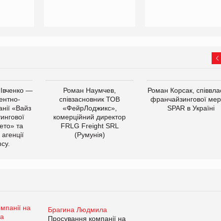
 Івченко —
Роман Наумчев,
Роман Корсак, співвла
ентно-
співзасновник ТОВ
франчайзингової мер
нії «Вайз
«ФейрЛоджикс»,
SPAR в Україні
тингової
комерційний директор
ето» та
FRLG Freight SRL
 агенції
(Румунія)
cy.
Брагина Людмила
Просування компанії на