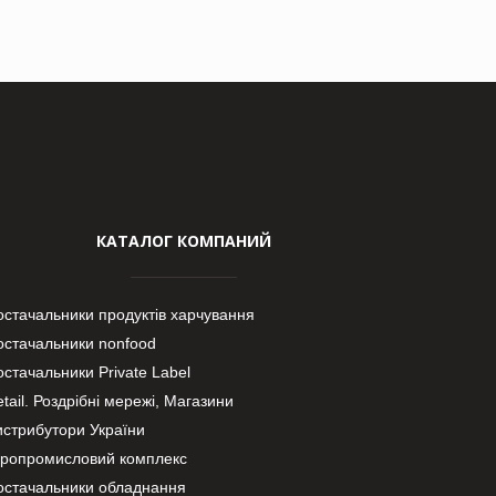
КАТАЛОГ КОМПАНИЙ
остачальники продуктів харчування
остачальники nonfood
стачальники Private Label
tail. Роздрібні мережі, Магазини
истрибутори України
гропромисловий комплекс
остачальники обладнання