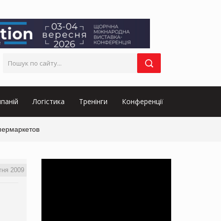
паній
Логістика
Тренінги
Конференції
упермаркетов
тня 2009