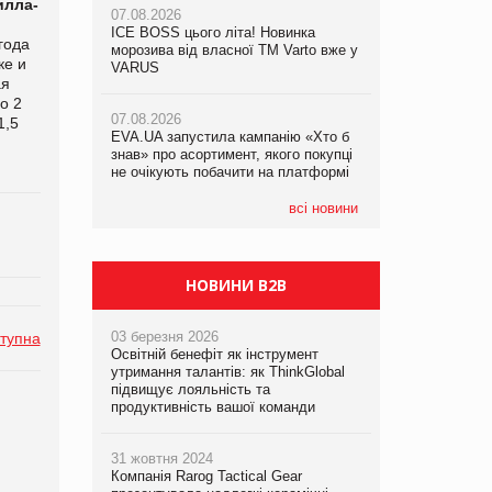
илла-
07.08.2026
07.08.2026
ICE BOSS цього літа! Новинка
ICE BOSS цього літа! Новинка
года
07.08.2026
морозива від власної ТМ Varto вже у
морозива від власної ТМ Varto вже у
ке и
Франція заборонила рекламні дзвінки
VARUS
VARUS
ая
без згоди клієнтів
о 2
07.08.2026
07.08.2026
1,5
EVA.UA запустила кампанію «Хто б
EVA.UA запустила кампанію «Хто б
знав» про асортимент, якого покупці
знав» про асортимент, якого покупці
не очікують побачити на платформі
не очікують побачити на платформі
всі новини
НОВИНИ B2B
03 березня 2026
тупна
Освітній бенефіт як інструмент
утримання талантів: як ThinkGlobal
підвищує лояльність та
продуктивність вашої команди
31 жовтня 2024
Компанія Rarog Tactical Gear