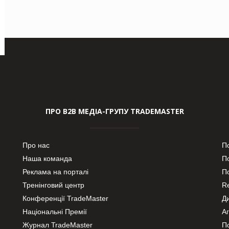
ПРО В2В МЕДІА-ГРУПУ TRADEMASTER
Про нас
П
Наша команда
П
Реклама на порталі
По
Тренінговий центр
Re
Конференції TradeMaster
Д
Національні Премії
А
Журнал TradeMaster
П