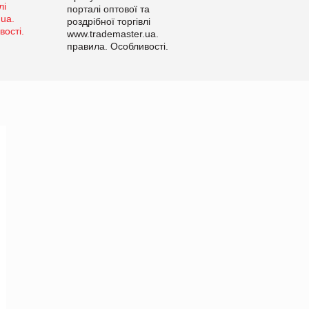
порталі оптової та
роздрібної торгівлі
www.trademaster.ua.
правила. Особливості.
Рекомендації