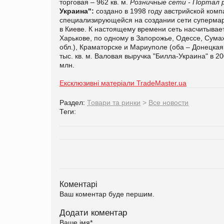
торговая – 962 кв. м.
Розничные сети - Портал 
Украина":
создано в 1998 году австрийской комп
специализирующейся на создании сети супермарк
в Киеве. К настоящему времени сеть насчитывает
Харькове, по одному в Запорожье, Одессе, Сума
обл.), Краматорске и Мариуполе (оба – Донецкая 
тыс. кв. м. Валовая выручка "Билла-Украина" в 2
млн.
Ексклюзивні матеріали TradeMaster.ua
Раздел:
Товари та ринки
>
Все новости
Теги:
Коментарі
Ваш коментар буде першим.
Додати коментар
Ваше імя
*