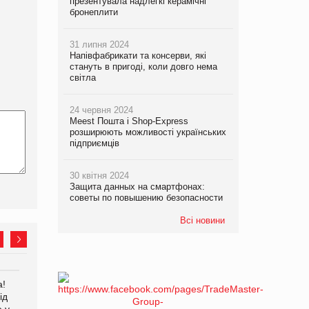
презентувала надлегкі керамічні
бронеплити
31 липня 2024
Напівфабрикати та консерви, які
стануть в пригоді, коли довго нема
світла
24 червня 2024
Meest Пошта і Shop-Express
розширюють можливості українських
підприємців
30 квітня 2024
Защита данных на смартфонах:
советы по повышению безопасности
Всі новини
а!
EVA.UA запустила
Kraft Heinz скоротила
ід
кампанію «Хто б знав» про
збиток у першому півріччі
е у
асортимент, якого покупці