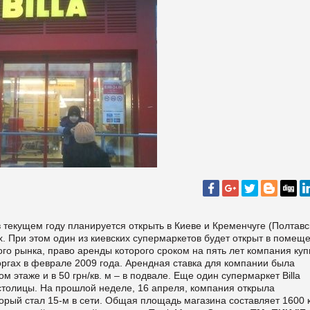
 текущем году планируется открыть в Киеве и Кременчуге (Полтавс
ах. При этом один из киевских супермаркетов будет открыт в помещ
го рынка, право аренды которого сроком на пять лет компания куп
оргах в феврале 2009 года. Арендная ставка для компании была
м этаже и в 50 грн/кв. м – в подвале. Еще один супермаркет Billa
 столицы. На прошлой неделе, 16 апреля, компания открыла
орый стал 15-м в сети. Общая площадь магазина составляет 1600 к