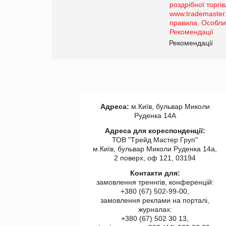
порталі оптової та
роздрібної торгівлі
www.trademaster.ua.
правила. Особливості.
ії
Рекомендації
Адреса:
м.Київ, бульвар Миколи
Руденка 14А
Адреса для кореспонденції:
ТОВ "Tрейд Мастер Груп"
м.Київ, бульвар Миколи Руденка 14а,
2 поверх, оф 121, 03194
Контакти для:
замовлення треннгів, конференцій:
+380 (67) 502-99-00,
замовлення реклами на порталі,
журналах:
+380 (67) 502 30 13,