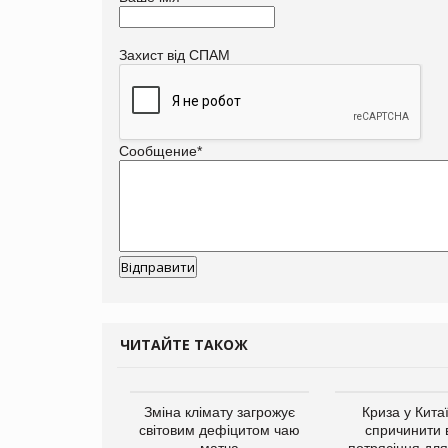
Захист від СПАМ
Сообщение
*
ЧИТАЙТЕ ТАКОЖ
ує виробника
Зміна клімату загрожує
Криза у Кита
добавок Thorne
світовим дефіцитом чаю
спричинити 
матча
потрясіння для 