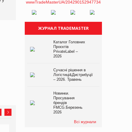
не очікують побачити на
платформі
ЖУРНАЛ TRADEMASTER
Каталог Головних
Проєктів
PrivateLabel –
2026
Сучасні рішення в
Логістиці&Дистрибуції
– 2026. Травень
Новинки.
Просування
брендів
FMCG.Березень
2026
Всі журнали