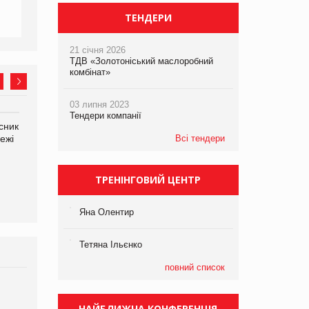
ТЕНДЕРИ
21 січня 2026
ТДВ «Золотоніський маслоробний
комбінат»
03 липня 2023
Тендери компанії
сник
Олексій Логачов-Михайлов
Яна Сараніна, директор
ежі
Файно маркет Директор
Всі тендери
компанії «УкраМарин»
департаменту з
виробництва
ТРЕНІНГОВИЙ ЦЕНТР
Яна Олентир
Тетяна Ільєнко
повний список
Брагина Людмила
Просування компанії на
НАЙБЛИЖЧА КОНФЕРЕНЦІЯ