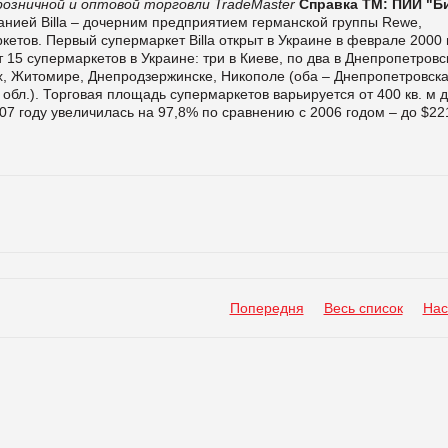
розничной и оптовой торговли TradeMaster
Справка ТМ:
ПИИ "Б
анией Billa – дочерним предприятием германской группы Rewe,
етов. Первый супермаркет Billa открыт в Украине в феврале 2000 
 15 супермаркетов в Украине: три в Киеве, по два в Днепропетровс
х, Житомире, Днепродзержинске, Никополе (оба – Днепропетровск
обл.). Торговая площадь супермаркетов варьируется от 400 кв. м д
007 году увеличилась на 97,8% по сравнению с 2006 годом – до $22
Попередня
Весь список
Нас