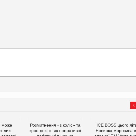
ї може
Розмитнення «з коліс» та
ICE BOSS цього літ
великі
крос-докінг: як оперативні
Новинка морозива в
світової
логістичні рішення
власної ТМ Varto вж