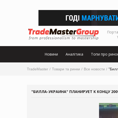
Порта
Новини
Аналітика
Топи про рино
TradeMaster
Товари та ринки
Все новости
"Билл
"БИЛЛА-УКРАИНА" ПЛАНИРУЕТ К КОНЦУ 200