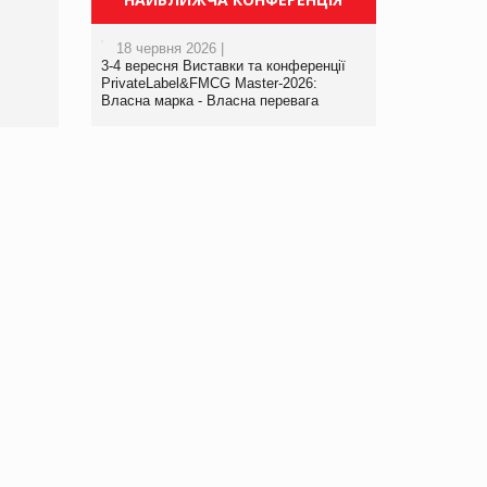
порталі оптової та
роздрібної торгівлі
18 червня 2026 |
www.trademaster.ua.
3-4 вересня Виставки та конференції
правила. Особливості.
PrivateLabel&FMCG Master-2026:
Власна марка - Власна перевага