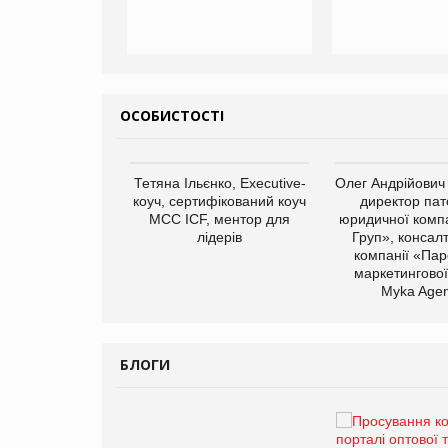
ОСОБИСТОСТІ
арас Ігорович,
Тетяна Ільєнко, Executive-
Олег Андрійович
иробництва ТОВ
коуч, сертифікований коуч
директор пат
Герчак"
МСС ICF, ментор для
юридичної компа
лідерів
Груп», консал
компанії «Пар
маркетингової
Myka Agen
БЛОГИ
Брагина Людмила
Просування компанії на