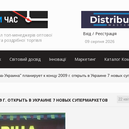
Вхід
Реєстрація
л топ-менеджерів оптової
та роздрібної торгівлі
09 серпня 2026
к
Світовий досвід
Інновації
Маркетинг
Каталог Ком
а-Украина" планирует к концу 2009 г. открыть в Украине 7 новых с
22 кві
9 Г. ОТКРЫТЬ В УКРАИНЕ 7 НОВЫХ СУПЕРМАРКЕТОВ