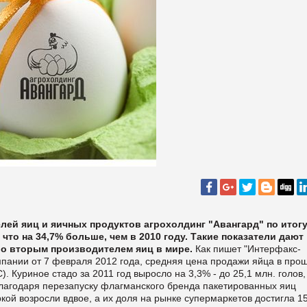
лей яиц и яичных продуктов агрохолдинг "Авангард" по итог
 что на 34,7% больше, чем в 2010 году. Такие показатели дают
ло вторым производителем яиц в мире.
Как пишет "
Интерфакс-
мпании от 7 февраля 2012 года, средняя цена продажи яйца в про
).
Куриное стадо за 2011 год выросло на 3,3% - до 25,1 млн. голов,
лагодаря перезапуску флагманского бренда пакетированных яиц
ркой возросли вдвое, а их доля на рынке супермаркетов достигла 1