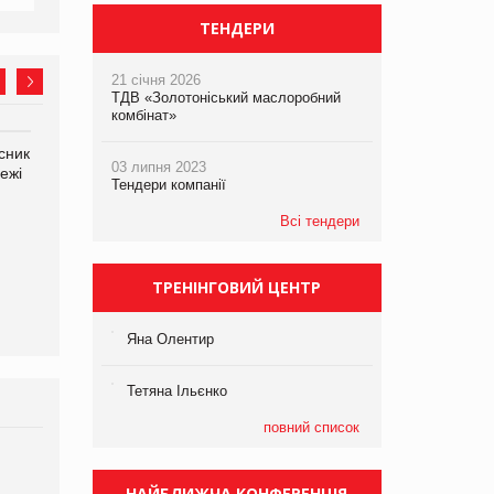
ТЕНДЕРИ
21 січня 2026
ТДВ «Золотоніський маслоробний
комбінат»
сник
Олексій Логачов-Михайлов
Яна Сараніна, директор
03 липня 2023
ежі
Файно маркет Директор
компанії «УкраМарин»
Тендери компанії
департаменту з
виробництва
Всі тендери
ТРЕНІНГОВИЙ ЦЕНТР
Яна Олентир
Тетяна Ільєнко
повний список
Брагина Людмила
Просування компанії на
НАЙБЛИЖЧА КОНФЕРЕНЦІЯ