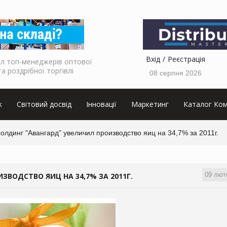
Вхід
Реєстрація
л топ-менеджерів оптової
та роздрібної торгівлі
08 серпня 2026
к
Світовий досвід
Інновації
Маркетинг
Каталог Ком
олдинг "Авангард" увеличил производство яиц на 34,7% за 2011г.
09 лют
ВОДСТВО ЯИЦ НА 34,7% ЗА 2011Г.