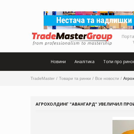
Порта
Новини
Аналітика
Топи про рино
TradeMaster
Товари та ринки
Все новости
Агрох
АГРОХОЛДИНГ "АВАНГАРД" УВЕЛИЧИЛ ПРОИЗ