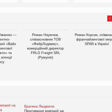
 Івченко —
Роман Наумчев,
Роман Корсак, співвла
ентно-
співзасновник ТОВ
франчайзингової мер
нії «Вайз
«ФейрЛоджикс»,
SPAR в Україні
тингової
комерційний директор
ето» та
FRLG Freight SRL
 агенції
(Румунія)
cy.
Брагина Людмила
Просування компанії на