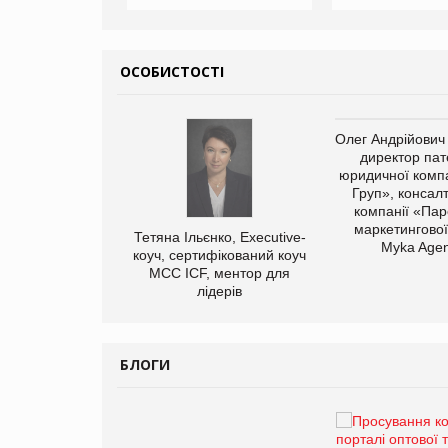
ОСОБИСТОСТІ
арас Ігорович,
Олег Андрійович
иробництва ТОВ
директор пат
Герчак"
юридичної компа
Груп», консал
компанії «Пар
маркетингової
Тетяна Ільєнко, Executive-
Myka Agen
коуч, сертифікований коуч
МСС ICF, ментор для
лідерів
БЛОГИ
Брагина Людмила
Просування компанії на