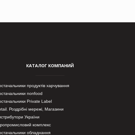
КАТАЛОГ КОМПАНИЙ
остачальники продуктів харчування
остачальники nonfood
стачальники Private Label
tail. Роздрібні мережі, Магазини
истрибутори України
гропромисловий комплекс
остачальники обладнання