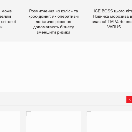
ї може
Розмитнення «з коліс» та
ICE BOSS цього літ
великі
крос-докінг: як оперативні
Новинка морозива в
світової
логістичні рішення
власної ТМ Varto вж
ки
допомагають бізнесу
VARUS
зменшити ризики