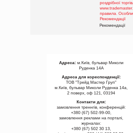
порталі оптової та
роздрібної торгівлі
www.trademaster.ua.
правила. Особливості.
ії
Рекомендації
Адреса:
м.Київ, бульвар Миколи
Руденка 14А
Адреса для кореспонденції:
ТОВ "Tрейд Мастер Груп"
м.Київ, бульвар Миколи Руденка 14а,
2 поверх, оф 121, 03194
Контакти для:
замовлення треннгів, конференцій:
+380 (67) 502-99-00,
замовлення реклами на порталі,
журналах:
+380 (67) 502 30 13,