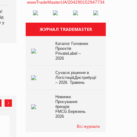
а!
EVA.UA запустила
Kraft Heinz скоротила
ід
кампанію «Хто б знав» про
збиток у першому півріччі
е у
асортимент, якого покупці
не очікують побачити на
ЖУРНАЛ TRADEMASTER
платформі
Каталог Головних
Проєктів
PrivateLabel –
2026
Сучасні рішення в
Логістиці&Дистрибуції
– 2026. Травень
Новинки.
Просування
брендів
FMCG.Березень
2026
Всі журнали