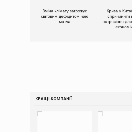
ує виробника
Зміна клімату загрожує
Криза у Кита
добавок Thorne
світовим дефіцитом чаю
спричинити 
матча
потрясіння для 
економі
КРАЩІ КОМПАНІЇ