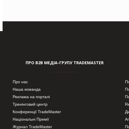
ПРО В2В МЕДІА-ГРУПУ TRADEMASTER
Про нас
П
Наша команда
П
Реклама на порталі
По
Тренінговий центр
Re
Конференції TradeMaster
Д
Національні Премії
А
Журнал TradeMaster
П