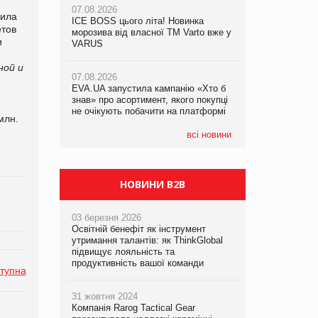
07.08.2026
07.08.2026
чила
ICE BOSS цього літа! Новинка
ICE BOSS цього літа! Новинка
етов
07.08.2026
морозива від власної ТМ Varto вже у
морозива від власної ТМ Varto вже у
и
Франція заборонила рекламні дзвінки
VARUS
VARUS
без згоди клієнтів
ной и
07.08.2026
07.08.2026
EVA.UA запустила кампанію «Хто б
EVA.UA запустила кампанію «Хто б
знав» про асортимент, якого покупці
знав» про асортимент, якого покупці
не очікують побачити на платформі
не очікують побачити на платформі
млн.
всі новини
НОВИНИ B2B
03 березня 2026
Освітній бенефіт як інструмент
утримання талантів: як ThinkGlobal
підвищує лояльність та
продуктивність вашої команди
тупна
31 жовтня 2024
Компанія Rarog Tactical Gear