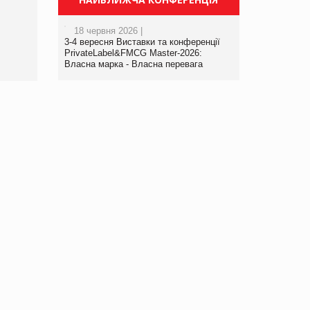
порталі оптової та
роздрібної торгівлі
18 червня 2026 |
www.trademaster.ua.
3-4 вересня Виставки та конференції
правила. Особливості.
PrivateLabel&FMCG Master-2026:
Власна марка - Власна перевага