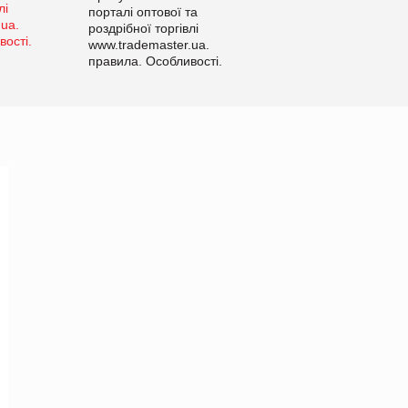
порталі оптової та
роздрібної торгівлі
www.trademaster.ua.
правила. Особливості.
Рекомендації