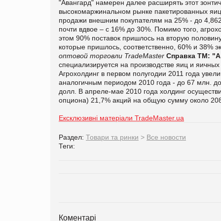
"Авангард" намерен далее расширять этот зонт
высокомаржинальном рынке пакетированных яиц,
продажи внешним покупателям на 25% - до 4,862
почти вдвое – с 16% до 30%. Помимо того, агрохо
этом 90% поставок пришлось на вторую половин
которые пришлось, соответственно, 60% и 38% эк
оптовой торговли TradeMaster
Справка ТМ:
"А
специализируется на производстве яиц и яичных
Агрохолдинг в первом полугодии 2011 года увел
аналогичным периодом 2010 года - до 67 млн. до
долл.
В апреле-мае 2010 года холдинг осуществи
опциона) 21,7% акций на общую сумму около 208
Ексклюзивні матеріали TradeMaster.ua
Раздел:
Товари та ринки
>
Все новости
Теги:
Коментарі