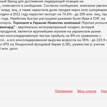
ичный бренд для достижения лидирующей позиции на
 отмечается в сообщении.
Согласно сообщению, компания увели
 млрд. яиц, а также нарастила долю продаж через сети супермарк
лдинг в 2011 году нарастил экспорт на 74,6% - до 295 млн. яиц, пр
у года. Наиболее быстро растущими рынками были Ирак и СНГ, на
спорта.
Торговля в Украине
Новости компаний
Портал рознич
вангард"
- вертикально интегрированный холдинг, который
 продуктов, является крупнейшим игроком на украинском рынке.
ичил консолидированную чистую прибыль на 8% по сравнению с
лл., а его консолидированная выручка возросла на 35% - до 223,9 
л IPO на Лондонской фондовой бирже (LSE), разместив (с учетом
 млн. долл.
Попередня
Весь список
Нас