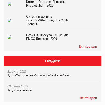
Каталог Головних Проєктів
PrivateLabel – 2026
Сучасні рішення в
Логістиці&Дистрибуції – 2026.
Травень
Новинки. Просування брендів
FMCG.Березень 2026
Всі журнали
ТЕНДЕРИ
21 січня 2026
ТДВ «Золотоніський маслоробний комбінат»
03 липня 2023
Тендери компанії
Всі тендери