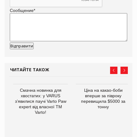
Сообщение
*
ЧИТАЙТЕ ТАКОЖ
у
Смачна новинка для
Ціна на какао-боби
хвостатих: у VARUS
вперше за півроку
з’явилися паучі Varto Paw
перевищила $5000 за
expert від власної ТМ
тонну
Varto!