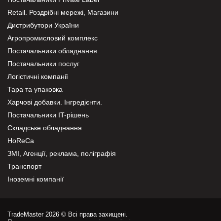
Retail. Роздрібні мережі, Магазини
Дистрибутори України
Агропромисловий комплекс
Постачальники обладнання
Постачальники послуг
Логістичні компанії
Тара та упаковка
Харчові добавки. Інгредієнти.
Постачальники IT-рішень
Складське обладнання
HoReCa
ЗМІ, Агенції, реклама, поліграфія
Транспорт
Іноземні компанії
TradeMaster 2026 © Всі права захищені.