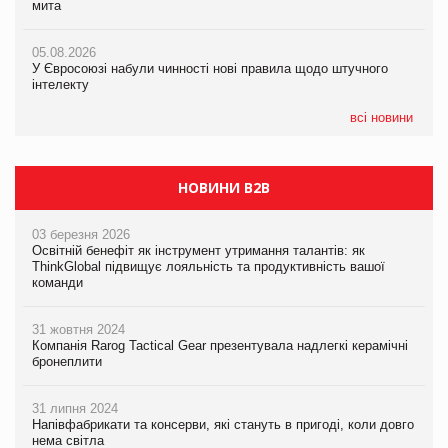
мита
мита
інтелекту
05.08.2026
05.08.2026
05.08.2026
У Євросоюзі набули чинності нові правила щодо штучного
У Євросоюзі набули чинності нові правила щодо штучного
Рекламна платформа вимагає від Google компенсацію за
інтелекту
інтелекту
втрату 6,9 трлн рекламних показів
всі новини
НОВИНИ B2B
03 березня 2026
Освітній бенефіт як інструмент утримання талантів: як
ThinkGlobal підвищує лояльність та продуктивність вашої
команди
31 жовтня 2024
Компанія Rarog Tactical Gear презентувала надлегкі керамічні
бронеплити
31 липня 2024
Напівфабрикати та консерви, які стануть в пригоді, коли довго
нема світла