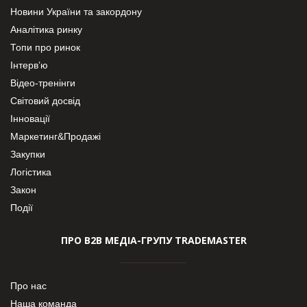
Новини України та закордону
Аналітика ринку
Топи про ринок
Інтерв’ю
Відео-тренінги
Світовий досвід
Інновації
Маркетинг&Продажі
Закупки
Логістика
Закон
Події
ПРО В2В МЕДІА-ГРУПУ TRADEMASTER
Про нас
Наша команда