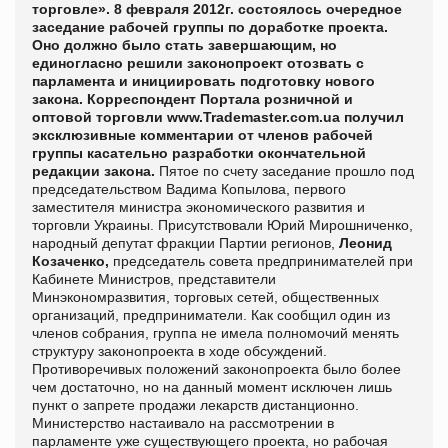
торговле». 8 февраля 2012г. состоялось очередное
заседание рабочей группы по доработке проекта.
Оно должно было стать завершающим, но
единогласно решили законопроект отозвать с
парламента и инициировать подготовку нового
закона. Корреспондент Портала розничной и
оптовой торговли
www.Trademaster.com.ua получил
эксклюзивные комментарии от членов рабочей
группы касательно разработки окончательной
редакции закона.
Пятое по счету заседание прошло под
председательством Вадима Копылова
,
первого
заместителя министра экономического развития и
торговли Украины.
Присутствовали Юрий Мирошниченко
,
народный депутат фракции Партии регионов,
Леонид
Козаченко,
председатель совета предпринимателей при
Кабинете Министров, представители
Минэкономразвития, торговых сетей, общественных
организаций, предприниматели.
Как сообщил один из
членов собрания, группа не имела полномочий менять
структуру законопроекта в ходе обсуждений.
Противоречивых положений законопроекта было более
чем достаточно, но на данный момент исключен лишь
пункт о запрете продажи лекарств дистанционно.
Министерство настаивало на рассмотрении в
парламенте уже существующего проекта, но рабочая