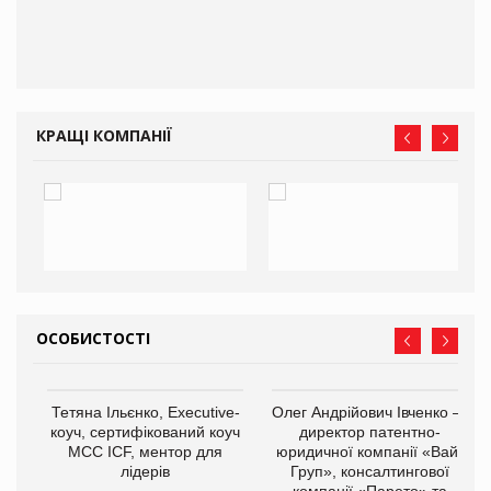
КРАЩІ КОМПАНІЇ
ОСОБИСТОСТІ
,
Тетяна Ільєнко, Executive-
Олег Андрійович Івченко —
ОВ
коуч, сертифікований коуч
директор патентно-
МСС ICF, ментор для
юридичної компанії «Вайз
лідерів
Груп», консалтингової
компанії «Парето» та