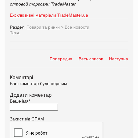
оптовой торговли TradeMaster
Ексклюзивні матеріали TradeMaster.ua
Раздел:
Товари та ринки
>
Все новости
Теги:
Попередня
Весь список
Наступна
Коментарі
Ваш коментар буде першим.
Додати коментар
Ваше імя
*
Захист від СПАМ