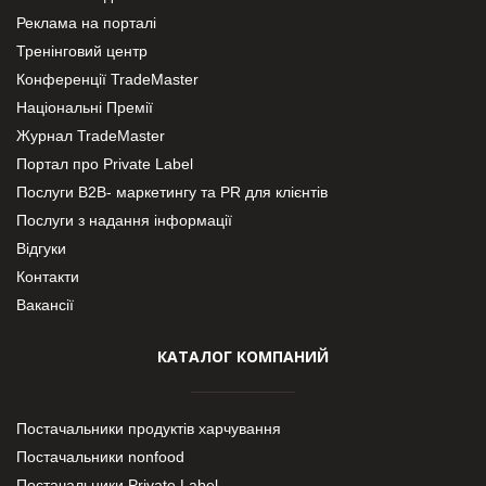
Реклама на порталі
Тренінговий центр
Конференції TradeMaster
Національні Премії
Журнал TradeMaster
Портал про Private Label
Послуги В2В- маркетингу та PR для клієнтів
Послуги з надання інформації
Відгуки
Контакти
Вакансії
КАТАЛОГ КОМПАНИЙ
Постачальники продуктів харчування
Постачальники nonfood
Постачальники Private Label