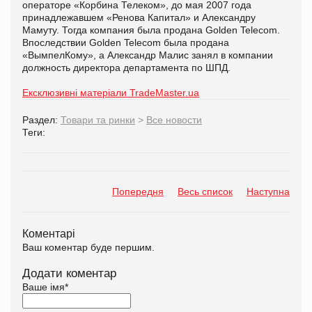
операторе «Корбина Телеком», до мая 2007 года
принадлежавшем «Ренова Капитал» и Александру
Мамуту. Тогда компания была продана Golden Telecom.
Впоследствии Golden Telecom была продана
«ВымпелКому», а Александр Малис занял в компании
должность директора департамента по ШПД.
Ексклюзивні матеріали TradeMaster.ua
Раздел:
Товари та ринки
>
Все новости
Теги:
Попередня
Весь список
Наступна
Коментарі
Ваш коментар буде першим.
Додати коментар
Ваше імя
*