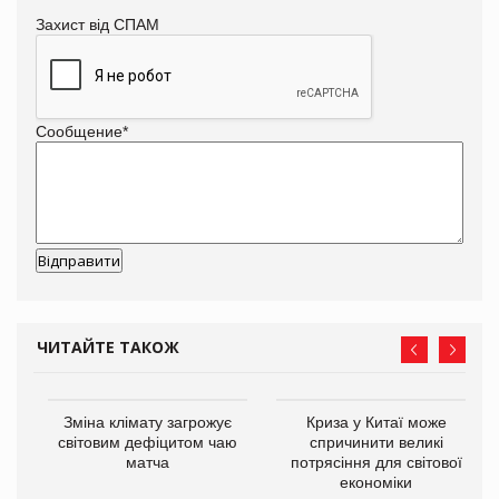
Захист від СПАМ
Сообщение
*
ЧИТАЙТЕ ТАКОЖ
Зміна клімату загрожує
Криза у Китаї може
ne
світовим дефіцитом чаю
спричинити великі
матча
потрясіння для світової
економіки