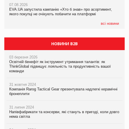
Франція заборонила рекламні дзвінки без згоди клієнтів
07.08.2026
07.08.2026
EVA.UA запустила кампанію «Хто б знав» про асортимент,
EVA.UA запустила кампанію «Хто б знав» про асортимент,
якого покупці не очікують побачити на платформі
якого покупці не очікують побачити на платформі
всі новини
НОВИНИ B2B
03 березня 2026
Освітній бенефіт як інструмент утримання талантів: як
ThinkGlobal підвищує лояльність та продуктивність вашої
команди
31 жовтня 2024
Компанія Rarog Tactical Gear презентувала надлегкі керамічні
бронеплити
31 липня 2024
Напівфабрикати та консерви, які стануть в пригоді, коли довго
нема світла