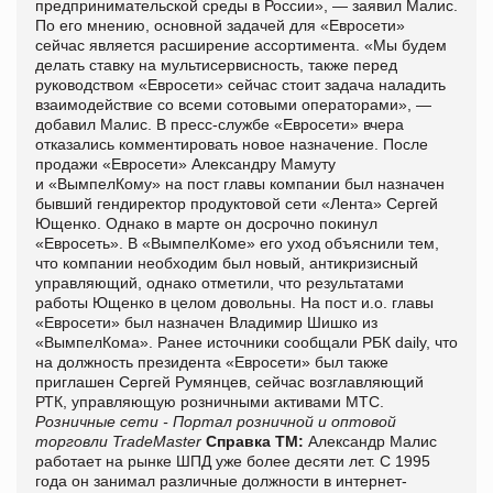
предпринимательской среды в России», — заявил Малис.
По его мнению, основной задачей для «Евросети»
сейчас является расширение ассортимента. «Мы будем
делать ставку на мультисервисность, также перед
руководством «Евросети» сейчас стоит задача наладить
взаимодействие со всеми сотовыми операторами», —
добавил Малис. В пресс-службе «Евросети» вчера
отказались комментировать новое назначение. После
продажи «Евросети» Александру Мамуту
и «ВымпелКому» на пост главы компании был назначен
бывший гендиректор продуктовой сети «Лента» Сергей
Ющенко. Однако в марте он досрочно покинул
«Евросеть». В «ВымпелКоме» его уход объяснили тем,
что компании необходим был новый, антикризисный
управляющий, однако отметили, что результатами
работы Ющенко в целом довольны. На пост и.о. главы
«Евросети» был назначен Владимир Шишко из
«ВымпелКома». Ранее источники сообщали РБК daily, что
на должность президента «Евросети» был также
приглашен Сергей Румянцев, сейчас возглавляющий
РТК, управляющую розничными активами МТС.
Розничные сети - Портал розничной и оптовой
торговли TradeMaster
Справка ТМ:
Александр Малис
работает на рынке ШПД уже более десяти лет. С 1995
года он занимал различные должности в интернет-