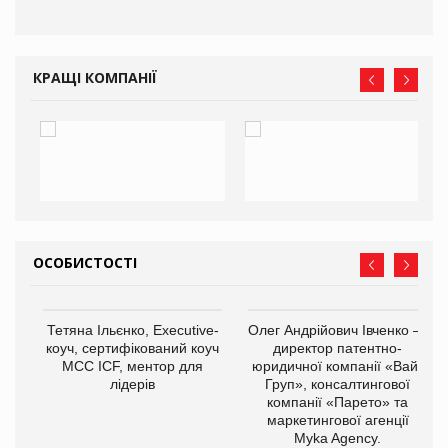
КРАЩІ КОМПАНІЇ
ОСОБИСТОСТІ
Тетяна Ільєнко, Executive-
Олег Андрійович Івченко —
коуч, сертифікований коуч
директор патентно-
МСС ICF, ментор для
юридичної компанії «Вайз
лідерів
Груп», консалтингової
компанії «Парето» та
маркетингової агенції
,
Myka Agency.
ОВ