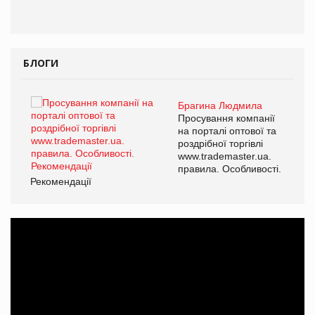
БЛОГИ
Брагина Людмила
ї
Просування компанії
а
на порталі оптової та
роздрібної торгівлі
www.trademaster.ua.
і.
правила. Особливості.
Рекомендації
Ре