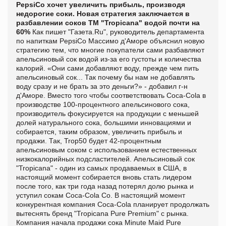
PepsiCo хочет увеличить прибыль, производя
недорогие соки. Новая стратегия заключается в
разбавлении соков ТМ "Tropicana" водой почти на
60%
Как пишет "
Газета.Ru", руководитель департамента
по напиткам PepsiCo Массимо д'Аморе объяснил новую
стратегию тем, что многие покупатели сами разбавляют
апельсиновый сок водой из-за его густоты и количества
калорий. «Они сами добавляют воду, прежде чем пить
апельсиновый сок... Так почему бы нам не добавлять
воду сразу и не брать за это деньги?» - добавил г-н
д'Аморе.
Вместо того чтобы соответствовать Coca-Cola в
производстве 100-процентного апельсинового сока,
производитель фокусируется на продукции с меньшей
долей натурального сока, большими инновациями и
собирается, таким образом, увеличить прибыль и
продажи. Так, Trop50 будет 42-процентным
апельсиновым соком с использованием естественных
низкокалорийных подсластителей.
Апельсиновый сок
"Tropicana" - один из самых продаваемых в США, в
настоящий момент собирается вновь стать лидером
после того, как три года назад потерял долю рынка и
уступил сокам Coca-Cola Co. В настоящий момент
конкурентная компания Coca-Cola планирует продолжать
вытеснять бренд "Tropicana Pure Premium" с рынка.
Компания начала продажи сока Minute Maid Pure