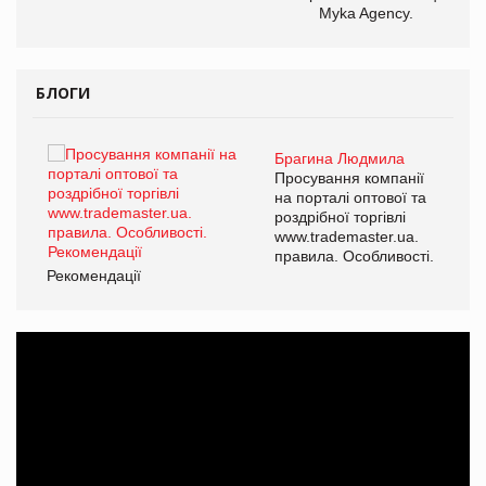
Myka Agency.
БЛОГИ
Брагина Людмила
ї
Просування компанії
а
на порталі оптової та
роздрібної торгівлі
www.trademaster.ua.
і.
правила. Особливості.
Рекомендації
Ре