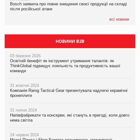
Bosch заявила про повне знищення своєї продукції на складі
Bosch заявила про повне знищення своєї продукції на складі
Bosch заявила про повне знищення своєї продукції на складі
після російської атаки
після російської атаки
після російської атаки
всі новини
НОВИНИ B2B
03 березня 2026
Освітній бенефіт як інструмент утримання талантів: як
ThinkGlobal підвищує лояльність та продуктивність вашої
команди
31 жовтня 2024
Компанія Rarog Tactical Gear презентувала надлегкі керамічні
бронеплити
31 липня 2024
Напівфабрикати та консерви, які стануть в пригоді, коли довго
нема світла
24 червня 2024
Meest Пошта і Shop-Express розширюють можливості