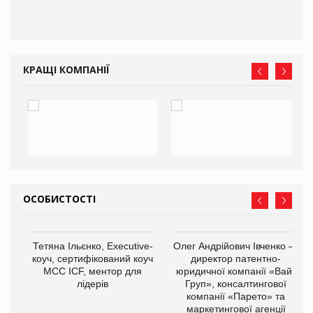
КРАЩІ КОМПАНІЇ
ОСОБИСТОСТІ
,
Тетяна Ільєнко, Executive-
Олег Андрійович Івченко —
ОВ
коуч, сертифікований коуч
директор патентно-
МСС ICF, ментор для
юридичної компанії «Вайз
лідерів
Груп», консалтингової
компанії «Парето» та
маркетингової агенції