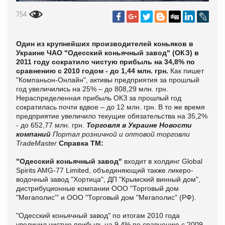
754
Один из крупнейших производителей коньяков в
Украине ЧАО "Одесский коньячный завод" (ОКЗ) в
2011 году сократило чистую прибыль на 34,8% по
сравнению с 2010 годом - до 1,44 млн. грн.
Как пишет
"
Компаньон-Онлайн", активы предприятия за прошлый
год увеличились на 25% – до 808,29 млн. грн.
Нераспределенная прибыль ОКЗ за прошлый год
сократилась почти вдвое – до 12 млн. грн. В то же время
предприятие увеличило текущие обязательства на 35,2%
- до 652,77 млн. грн.
Торговля в Украине
Новости
компаний
Портал розничной и оптовой торговли
TradeMaster
Справка ТМ:
"Одесский коньячный завод"
входит в холдинг Global
Spirits AMG-77 Limited, объединяющий также ликеро-
водочный завод "Хортица", ДП "Крымский винный дом",
дистрибуционные компании ООО "Торговый дом
"Мегаполис'" и ООО "Торговый дом "Мегаполис" (РФ).
"Одесский коньячный завод" по итогам 2010 года
увеличил чистую прибыль на 9,4% по сравнению с 2009