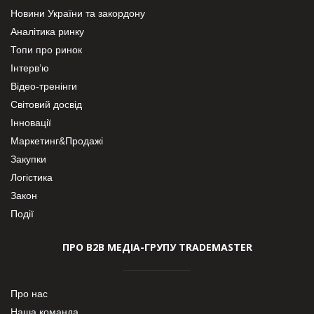
Новини України та закордону
Аналітика ринку
Топи про ринок
Інтерв’ю
Відео-тренінги
Світовий досвід
Інновації
Маркетинг&Продажі
Закупки
Логістика
Закон
Події
ПРО В2В МЕДІА-ГРУПУ TRADEMASTER
Про нас
Наша команда