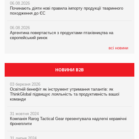
06.08.2026
06.08.2026
06.08.2026
Починають діяти нові правила імпорту продукції тваринного
Починають діяти нові правила імпорту продукції тваринного
Починають діяти нові правила імпорту продукції тваринного
походження до ЄС
походження до ЄС
походження до ЄС
06.08.2026
06.08.2026
06.08.2026
Аргентина повертається з продуктами птахівництва на
Аргентина повертається з продуктами птахівництва на
Аргентина повертається з продуктами птахівництва на
європейський ринок
європейський ринок
європейський ринок
всі новини
НОВИНИ B2B
03 березня 2026
Освітній бенефіт як інструмент утримання талантів: як
ThinkGlobal підвищує лояльність та продуктивність вашої
команди
31 жовтня 2024
Компанія Rarog Tactical Gear презентувала надлегкі керамічні
бронеплити
31 липня 2024