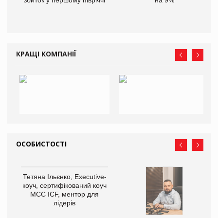
збиток у першому півріччі
на 9%
КРАЩІ КОМПАНІЇ
ОСОБИСТОСТІ
Тетяна Ільєнко, Executive-
коуч, сертифікований коуч
МСС ICF, ментор для
лідерів