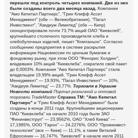
перешли под контроль четырех компаний. Две из них
были созданы всего два месяца назад.
Компании
"Амо Кепитал Партнерс", "Грин Клифф Ассет
Менеджмент" (обе — Великобритания), "Пагал
Инвестмент", "Азидиум Лимитед" (обе — Кипр)
сконцентрировали почти 73,7% акций ОАО "Киевхлеб",
крупнейшего столичного производителя хлеба и
хлебобулочных изделий, пишет "
Компаньон".
Согласно
сообщению предприятия в системе раскрытия
информации Нацкомиссии по ценным бумагам и
фондовому рынку, при этом ООО "Фенорис Холдинг",
владевшее 10% акций "Киевхлеба", сократило свой пакет
до 0,0003%.
Компания "Амо Кепитал Партнерс" стала
владельцем 19,99% акций, "Грин Клифф Ассет
Менеджмент" — 19,93%, "Пагал Инвестмент" — 10%,
"Азидиум Лимитед" — 23,77%.
Торговля в Украине
Новости компаний
Портал розничной и оптовой
торговли TradeMaster
Справка ТМ:
"Амо Кепитал
Партнерс"
и "Грин Клифф Ассет Менеджмент" были
созданы в конце 2011 года.
Крупнейшими акционерами
ПАО "Киевхлеба" на начало 2010 года были ЗАО
"Фининвестгруп" — 23,9562%, ОАО "Хлеб Киева" —
17,1985%, ООО "Гарон" — 24,2276%, ООО "Проминвест-
технология" (все — Киев) — 11,1%, а также Виталий
Ефросинин — 16,747%.
"Киевхлеб" в начале июля 2011