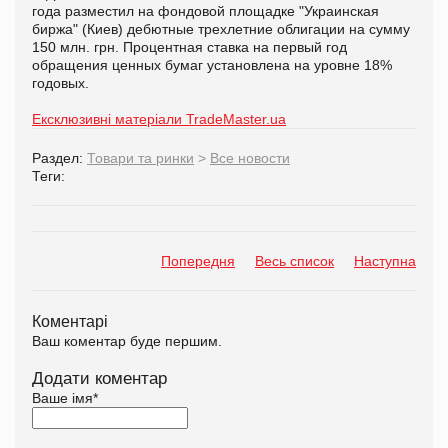
года разместил на фондовой площадке "Украинская
биржа" (Киев) дебютные трехлетние облигации на сумму
150 млн. грн. Процентная ставка на первый год
обращения ценных бумаг установлена на уровне 18%
годовых.
Ексклюзивні матеріали TradeMaster.ua
Раздел:
Товари та ринки
>
Все новости
Теги:
Попередня
Весь список
Наступна
Коментарі
Ваш коментар буде першим.
Додати коментар
Ваше імя
*