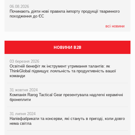
06.08.2026
06.08.2026
06.08.2026
Починають діяти нові правила імпорту продукції тваринного
Починають діяти нові правила імпорту продукції тваринного
Аргентина повертається з продуктами птахівництва на
походження до ЄС
походження до ЄС
європейський ринок
всі новини
НОВИНИ B2B
03 березня 2026
Освітній бенефіт як інструмент утримання талантів: як
ThinkGlobal підвищує лояльність та продуктивність вашої
команди
31 жовтня 2024
Компанія Rarog Tactical Gear презентувала надлегкі керамічні
бронеплити
31 липня 2024
Напівфабрикати та консерви, які стануть в пригоді, коли довго
нема світла