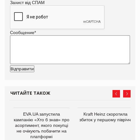
Захист від СПАМ
Сообщение
*
ЧИТАЙТЕ ТАКОЖ
ції
EVA.UA запустила
Kraft Heinz скоротила
ля
кампанію «Хто б знав» про
збиток у першому півріччі
асортимент, якого покупці
не очікують побачити на
платформі