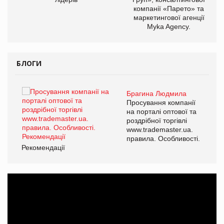
компанії «Парето» та
маркетингової агенції
Myka Agency.
БЛОГИ
Брагина Людмила
ї
Просування компанії
а
на порталі оптової та
роздрібної торгівлі
www.trademaster.ua.
і.
правила. Особливості.
Рекомендації
Ре