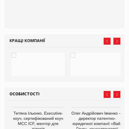
КРАЩІ КОМПАНІЇ
ОСОБИСТОСТІ
,
Тетяна Ільєнко, Executive-
Олег Андрійович Івченко —
ОВ
коуч, сертифікований коуч
директор патентно-
МСС ICF, ментор для
юридичної компанії «Вайз
лідерів
Груп», консалтингової