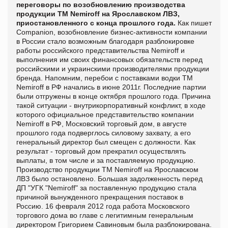
переговоры по возобновлению производства
продукции ТМ Nemiroff на Ярославском ЛВЗ,
приостановленного с конца прошлого года.
Как пишет
Companion, возобновление бизнес-активности компании
в России стало возможным благодаря разблокировке
работы российского представительства Nemiroff и
выполнения им своих финансовых обязательств перед
российскими и украинскими производителями продукции
бренда.
Напомним, перебои с поставками водки ТМ
Nemiroff в РФ начались в июне 2011г. Последние партии
были отгружены в конце октября прошлого года. Причина
такой ситуации - внутрикорпоративный конфликт, в ходе
которого официальное представительство компании
Nemiroff в РФ, Московский торговый дом, в августе
прошлого года подверглось силовому захвату, а его
генеральный директор был смещен с должности. Как
результат - торговый дом прекратил осуществлять
выплаты, в том числе и за поставляемую продукцию.
Производство продукции ТМ Nemiroff на Ярославском
ЛВЗ было остановлено. Большая задолженность перед
ДП "УГК "Nemiroff" за поставленную продукцию стала
причиной вынужденного прекращения поставок в
Россию.
16 февраля 2012 года работа Московского
торгового дома во главе с легитимным генеральным
директором Григорием Савиновым была разблокирована.