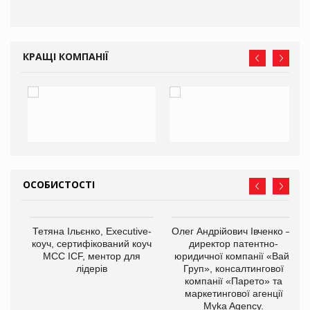
КРАЩІ КОМПАНІЇ
ОСОБИСТОСТІ
,
Тетяна Ільєнко, Executive-
Олег Андрійович Івченко —
ОВ
коуч, сертифікований коуч
директор патентно-
МСС ICF, ментор для
юридичної компанії «Вайз
лідерів
Груп», консалтингової
компанії «Парето» та
маркетингової агенції
Myka Agency.