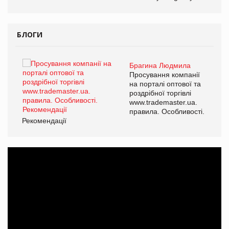
БЛОГИ
Брагина Людмила
ї
Просування компанії
а
на порталі оптової та
роздрібної торгівлі
www.trademaster.ua.
і.
правила. Особливості.
Рекомендації
Ре