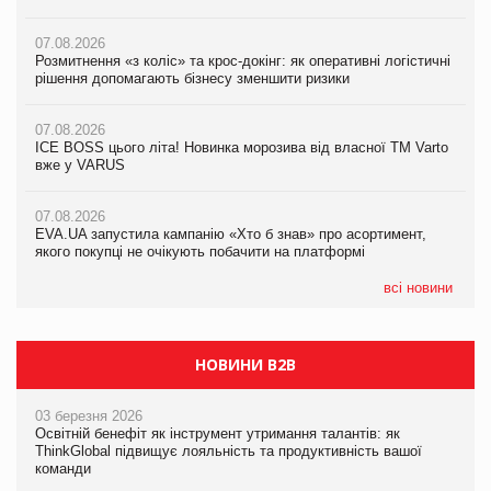
07.08.2026
07.08.2026
07.08.2026
Розмитнення «з коліс» та крос-докінг: як оперативні логістичні
Розмитнення «з коліс» та крос-докінг: як оперативні логістичні
Kraft Heinz скоротила збиток у першому півріччі
рішення допомагають бізнесу зменшити ризики
рішення допомагають бізнесу зменшити ризики
07.08.2026
07.08.2026
07.08.2026
Продажі Hugo Boss впали на 9%
ICE BOSS цього літа! Новинка морозива від власної ТМ Varto
ICE BOSS цього літа! Новинка морозива від власної ТМ Varto
вже у VARUS
вже у VARUS
07.08.2026
Франція заборонила рекламні дзвінки без згоди клієнтів
07.08.2026
07.08.2026
EVA.UA запустила кампанію «Хто б знав» про асортимент,
EVA.UA запустила кампанію «Хто б знав» про асортимент,
якого покупці не очікують побачити на платформі
якого покупці не очікують побачити на платформі
всі новини
НОВИНИ B2B
03 березня 2026
Освітній бенефіт як інструмент утримання талантів: як
ThinkGlobal підвищує лояльність та продуктивність вашої
команди