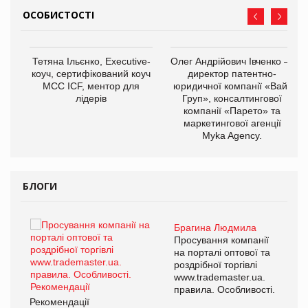
ОСОБИСТОСТІ
,
Тетяна Ільєнко, Executive-
Олег Андрійович Івченко —
ОВ
коуч, сертифікований коуч
директор патентно-
МСС ICF, ментор для
юридичної компанії «Вайз
лідерів
Груп», консалтингової
компанії «Парето» та
маркетингової агенції
Myka Agency.
БЛОГИ
Брагина Людмила
ї
Просування компанії
а
на порталі оптової та
роздрібної торгівлі
www.trademaster.ua.
і.
правила. Особливості.
Рекомендації
Ре