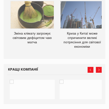
Зміна клімату загрожує
Криза у Китаї може
ne
світовим дефіцитом чаю
спричинити великі
матча
потрясіння для світової
економіки
КРАЩІ КОМПАНІЇ