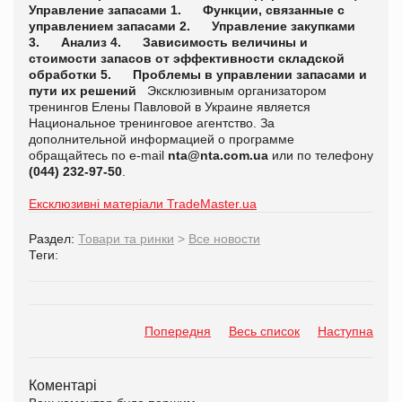
Управление запасами
1.
Функции, связанные с
управлением запасами
2.
Управление закупками
3.
Анализ
4.
Зависимость величины и
стоимости запасов от эффективности складской
обработки
5.
Проблемы в управлении запасами и
пути их решений
Эксклюзивным организатором
тренингов Елены Павловой в Украине является
Национальное тренинговое агентство. За
дополнительной информацией о программе
обращайтесь по e-mail
nta@nta.
com
.
ua
или по телефону
(044) 232-97-50
.
Ексклюзивні матеріали TradeMaster.ua
Раздел:
Товари та ринки
>
Все новости
Теги:
Попередня
Весь список
Наступна
Коментарі