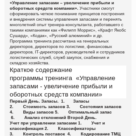
«Управление запасами – увеличение прибыли и
оборотных средств компании».
Участники смогут
сформировать четкое понимание принципов построения
и внедрения системы управления запасами и перенять
многолетний опыт тренера-консультанта, работавшего с
такими компаниями как «Филипп Моррис», «Крафт Якобс
Сушард», «Кодак», «Русский алюминий» и др.
Программа тренинга рассчитана на генеральных
директоров, директоров по логистике, финансовых
директоров, IT-директоров, руководителей и сотрудников
логистических служб, служб закупок, снабжения и
складско хозяйства.
Краткое содержание
программы тренинга «Управление
запасами - увеличение прибыли и
оборотных средств компании»
Первый День. Запасы.
1.
Запасы
2.
Стоимость запасов
3.
Состояния запасов
4.
Виды запасов
5.
Оптимальный запас
6.
Анализ отклонений
Второй День.
Учет при управлении запасами
1.
Учет и
классификация
2.
Классификаторы
3.
Контроль поставок
4.
Кодирование ТМЦ