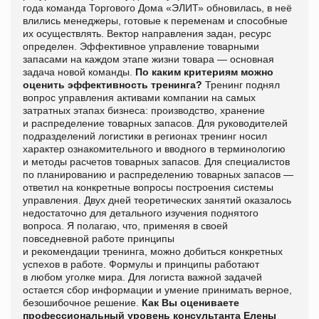
года команда Торгового Дома «ЭЛИТ» обновилась, в неё
влились менеджеры, готовые к переменам и способные
их осуществлять. Вектор направления задан, ресурс
определен. Эффективное управление товарными
запасами на каждом этапе жизни товара — основная
задача новой команды.
По каким критериям можно
оценить эффективность
тренинга?
Тренинг поднял
вопрос управления активами компании на самых
затратных этапах бизнеса: производство, хранение
и распределение товарных запасов. Для руководителей
подразделений логистики в регионах
тренинг носил
характер ознакомительного и вводного в терминологию
и методы расчетов товарных запасов. Для специалистов
по планированию и распределению товарных запасов —
ответил на конкретные вопросы построения системы
управления. Двух дней теоретических занятий оказалось
недостаточно для детального изучения поднятого
вопроса. Я полагаю, что, применяя в своей
повседневной
работе принципы
и рекомендации
тренинга, можно добиться конкретных
успехов в
работе. Формулы и принципы
работают
в любом уголке мира. Для логиста важной задачей
остается сбор информации и умение принимать верное,
безошибочное решение.
Как Вы оцениваете
профессиональный уровень консультанта Елены