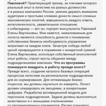
Павловой?
Практикующий тренер, за плечами которого
реальный опыт в логистике на разных должностях
и в разных компаниях России, умение держать внимание
аудитории и простыми словами донести смысл сложных
экономических понятий, взвешенность каждого ответа,
интеллигентность, уважительное отношение
к собеседнику — вот он, портрет консультанта Павловой
Елены Вартановны. Мне кажется, немаловажным для
логиста является способность донести к пониманию
собственника бизнеса необходимость управления
затратами на каждом этапе.
Зачастую победа любой
ценой превращается в поражение с конкретной суммой.
Елена Вартановна, используя собственный многолетний
опыт
работы, строит мосты общения между
подразделениями компании.
Что из программы
планируете внедрить в работу
прежде всего?
Прежде всего, создание каталога базовых операций
процессов логистики на региональном подразделении
для их нормирования. Для оптимизации бизнес
поцессов, мы должны научиться их измерять. Логист
должен оперировать не эмоциями, а конкретными
цифрами.
Разработ
ка мотивационной модели для
персонала подразделения. Задачи должны выполняться
качественно и с меньшими отклонениями
от запланированных параметров.
Расчет планового