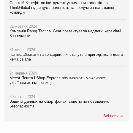
Освітній бенефіт як інструмент утримання талантів: як
ThinkGlobal підвищує лояльність та продуктивність вашої
команди
31 жовтня 2024
Компанія Rarog Tactical Gear презентувала надлегкі керамічні
бронеплити
31 липня 2024
Напівфабрикати та консерви, які стануть в пригоді, коли довго
нема світла
24 червня 2024
Meest Пошта і Shop-Express розширюють можливості
українських підприємців
30 квітня 2024
Защита данных на смартфонах: советы по повышению
безопасности
Всі новини