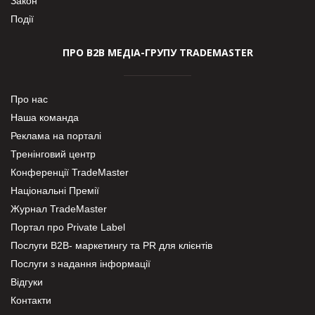
Закон
Події
ПРО В2В МЕДІА-ГРУПУ TRADEMASTER
Про нас
Наша команда
Реклама на порталі
Тренінговий центр
Конференції TradeMaster
Національні Премії
Журнал TradeMaster
Портал про Private Label
Послуги В2В- маркетингу та PR для клієнтів
Послуги з надання інформації
Відгуки
Контакти