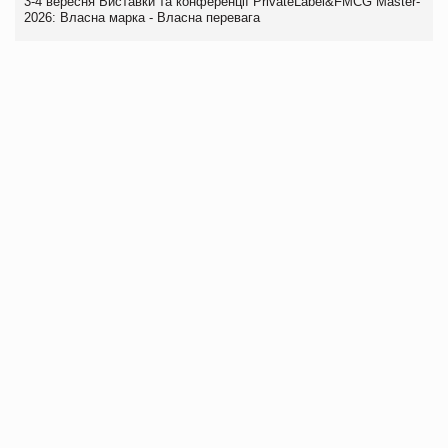
3-4 вересня Виставки та конференції PrivateLabel&FMCG Master-
2026: Власна марка - Власна перевага