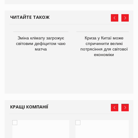
ЧИТАЙТЕ ТАКОЖ
Зміна клімату загрожує
Криза у Китаї може
світовим дефіцитом чаю
спричинити великі
матча
потрясіння для світової
економіки
ne
КРАЩІ КОМПАНІЇ