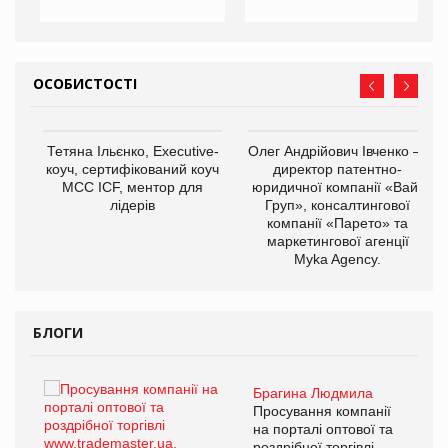
ОСОБИСТОСТІ
,
Тетяна Ільєнко, Executive-
Олег Андрійович Івченко —
ОВ
коуч, сертифікований коуч
директор патентно-
МСС ICF, ментор для
юридичної компанії «Вайз
лідерів
Груп», консалтингової
компанії «Парето» та
маркетингової агенції
Myka Agency.
БЛОГИ
Брагина Людмила
ї
Просування компанії
а
на порталі оптової та
роздрібної торгівлі