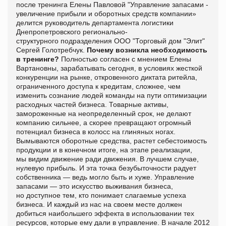
после
тренинга Елены Павловой "Управление запасами -
увеличение прибыли и оборотных средств компании»
делится руководитель департамента логистики
Днепропетровского регионально-
структурного подразделения ООО "Торговый дом "Элит"
Сергей Голотребчук.
Почему возникла необходимость
в тренинге
?
Полностью согласен с мнением Елены
Вартановны, зарабатывать сегодня, в условиях жесткой
конкуренции на рынке, откровенного диктата ритейла,
ограниченного доступа к кредитам, сложнее, чем
изменить сознание людей команды на пути оптимизации
расходных частей бизнеса. Товарные активы,
замороженные на неопределенный срок, не делают
компанию сильнее, а скорее превращают огромный
потенциал бизнеса в колосс на глиняных ногах.
Вымываются оборотные средства, растет себестоимость
продукции и в конечном итоге, на этапе реализации,
мы видим движение ради движения. В лучшем случае,
нулевую прибыль. И эта точка безубыточности радует
собственника — ведь могло быть и хуже.
Управление
запасами — это искусство выживания бизнеса,
но доступное тем, кто понимает слагаемые успеха
бизнеса. И каждый из нас на своем месте должен
добиться наибольшего эффекта в использовании тех
ресурсов, которые ему дали в управление.
В начале 2012