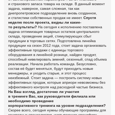
и страхового запаса товара на складе. В данный момент
задача, наверное, самая сложная, так как
днепропетровское подразделение вновь созданное,
и статистики собственных продаж не имеет.
Спустя
неделю после проекта, видны ли какие-
то результаты?
На сегодня к исполнению поставлена
задача оптимизация товарных остатков центрального
склада, проведение акций, стимулирующих сбыт
продукции в торговых сетях. Подготовлена линейка
продукции на сезон 2012 года, стоит задача организовать
эффективные продажи с единицы торгового
оборудования в линейной рознице, найден продукт,
способный нивелировать зимний, сезонный, спад объема
реализации. Начала
работать команда. Безусловно,
состав её будет меняться, будут приходить новые
менеджеры, и уходить старые, и этот процесс
неизбежный. Стоит задача — построить систему новых
эффективных продаж, которые априори невозможны без
эффективного контроля над расходной частью бизнеса.
На Ваш взгляд, достаточно ли участия
в тренинге
Вас, как руководителя филиала или
необходимо проведение
корпоративного
тренинга на уровне подразделения?
Скорее всего, сегодня нужны обучающие программы для
конкретных специалистов, учитывающих специфику