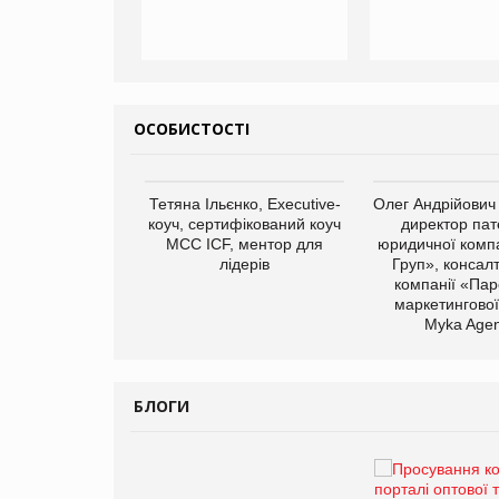
ОСОБИСТОСТІ
арас Ігорович,
Тетяна Ільєнко, Executive-
Олег Андрійович
иробництва ТОВ
коуч, сертифікований коуч
директор пат
Герчак"
МСС ICF, ментор для
юридичної компа
лідерів
Груп», консал
компанії «Пар
маркетингової
Myka Agen
БЛОГИ
Брагина Людмила
Просування компанії на