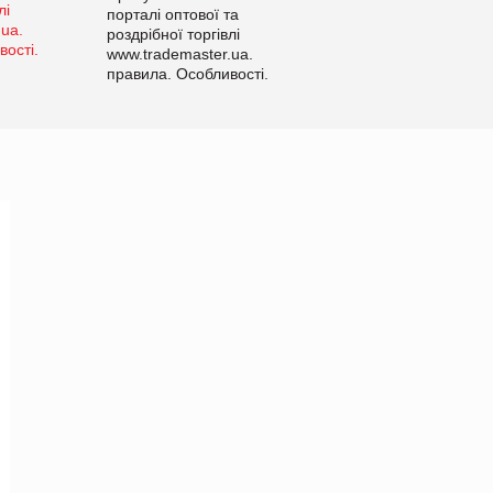
порталі оптової та
роздрібної торгівлі
www.trademaster.ua.
правила. Особливості.
Рекомендації