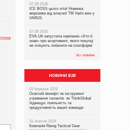
07.08.2026
07.08.2026
ICE BOSS цього літа! Новинка
ICE BOSS цього літа! Новинка
07.08.2026
морозива від власної ТМ Varto вже у
морозива від власної ТМ Varto вже у
Франція заборонила рекламні дзвінки
VARUS
VARUS
без згоди клієнтів
07.08.2026
07.08.2026
EVA.UA запустила кампанію «Хто б
EVA.UA запустила кампанію «Хто б
тупна
знав» про асортимент, якого покупці
знав» про асортимент, якого покупці
не очікують побачити на платформі
не очікують побачити на платформі
всі новини
НОВИНИ B2B
03 березня 2026
Освітній бенефіт як інструмент
утримання талантів: як ThinkGlobal
підвищує лояльність та
продуктивність вашої команди
31 жовтня 2024
Компанія Rarog Tactical Gear