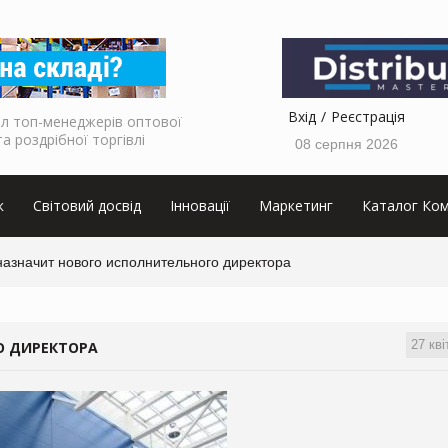
Вхід
Реєстрація
л топ-менеджерів оптової
та роздрібної торгівлі
08 серпня 2026
к
Світовий досвід
Інновації
Маркетинг
Каталог Ком
назначит нового исполнительного директора
27 кві
О ДИРЕКТОРА