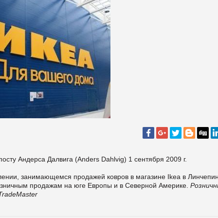
сту Андерса Далвига (Anders Dahlvig) 1 сентября 2009 г.
лении, занимающемся продажей ковров в магазине Ikea в Линчепин
озничным продажам на юге Европы и в Северной Америке.
Розничн
TradeMaster