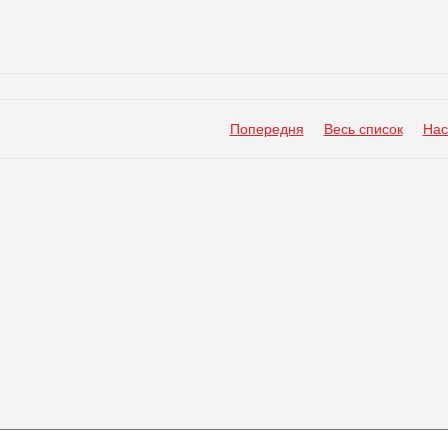
Попередня
Весь список
Нас