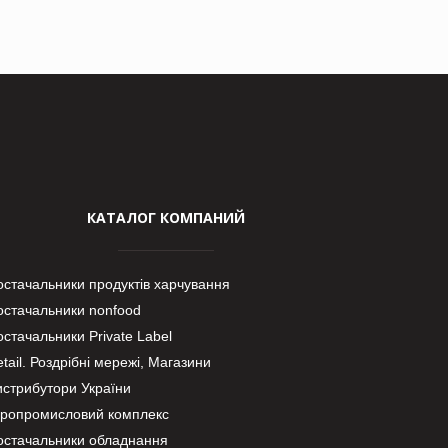
КАТАЛОГ КОМПАНИЙ
остачальники продуктів харчування
остачальники nonfood
стачальники Private Label
tail. Роздрібні мережі, Магазини
истрибутори України
гропромисловий комплекс
остачальники обладнання