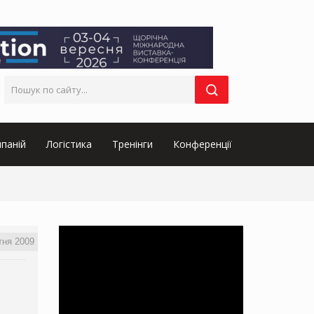
паній
Логістика
Тренінги
Конференції
тня 2009