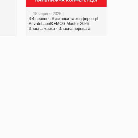
порталі оптової та
роздрібної торгівлі
18 червня 2026 |
www.trademaster.ua.
3-4 вересня Виставки та конференції
правила. Особливості.
PrivateLabel&FMCG Master-2026:
Власна марка - Власна перевага