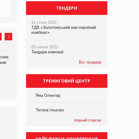
ТЕНДЕРИ
21 січня 2026
ТДВ «Золотоніський маслоробний
комбінат»
03 липня 2023
Тендери компанії
сник
Олексій Логачов-Михайлов
Яна Сараніна, директор
ежі
Файно маркет Директор
Всі тендери
компанії «УкраМарин»
департаменту з
виробництва
ТРЕНІНГОВИЙ ЦЕНТР
Яна Олентир
Тетяна Ільєнко
повний список
Брагина Людмила
Просування компанії на
НАЙБЛИЖЧА КОНФЕРЕНЦІЯ