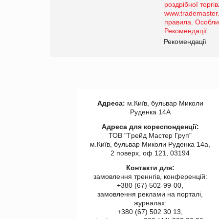
порталі оптової та
роздрібної торгівлі
www.trademaster.ua.
правила. Особливості.
ії
Рекомендації
Адреса:
м.Київ, бульвар Миколи
Руденка 14А
Адреса для кореспонденції:
ТОВ "Tрейд Мастер Груп"
м.Київ, бульвар Миколи Руденка 14а,
2 поверх, оф 121, 03194
Контакти для:
замовлення треннгів, конференцій:
+380 (67) 502-99-00,
замовлення реклами на порталі,
журналах:
+380 (67) 502 30 13,