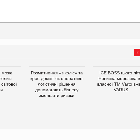
ї може
Розмитнення «з коліс» та
ICE BOSS цього літ
великі
крос-докінг: як оперативні
Новинка морозива в
світової
логістичні рішення
власної ТМ Varto вж
ки
допомагають бізнесу
VARUS
зменшити ризики