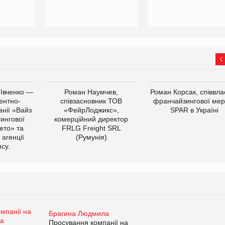
 Івченко —
Роман Наумчев,
Роман Корсак, співвла
ентно-
співзасновник ТОВ
франчайзингової мер
нії «Вайз
«ФейрЛоджикс»,
SPAR в Україні
тингової
комерційний директор
ето» та
FRLG Freight SRL
 агенції
(Румунія)
cy.
Брагина Людмила
Просування компанії на