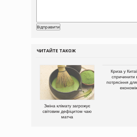
ЧИТАЙТЕ ТАКОЖ
Криза у Кита
спричинити 
потрясіння для 
економі
ує виробника
Зміна клімату загрожує
добавок Thorne
світовим дефіцитом чаю
матча