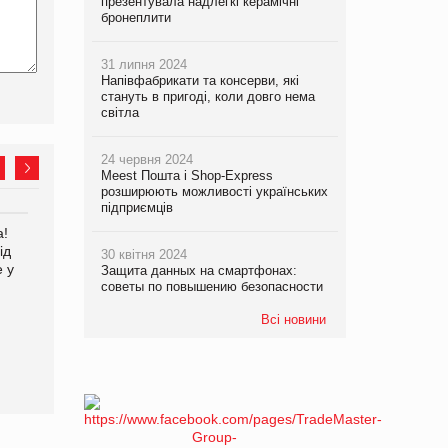
презентувала надлегкі керамічні
бронеплити
31 липня 2024
Напівфабрикати та консерви, які
стануть в пригоді, коли довго нема
світла
24 червня 2024
Meest Пошта і Shop-Express
розширюють можливості українських
підприємців
а!
EVA.UA запустила
Kraft Heinz скоротила
ід
кампанію «Хто б знав» про
збиток у першому півріччі
30 квітня 2024
е у
асортимент, якого покупці
Защита данных на смартфонах:
не очікують побачити на
советы по повышению безопасности
платформі
Всі новини