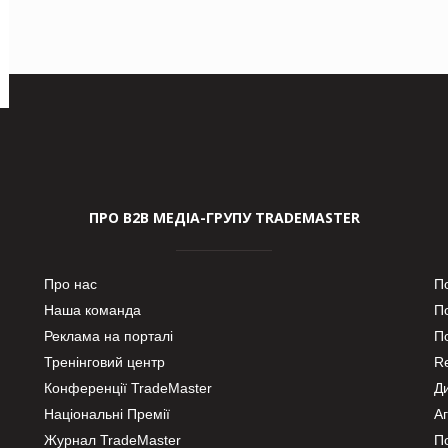
ПРО В2В МЕДІА-ГРУПУ TRADEMASTER
Про нас
П
Наша команда
П
Реклама на порталі
По
Тренінговий центр
Re
Конференції TradeMaster
Д
Національні Премії
А
Журнал TradeMaster
П