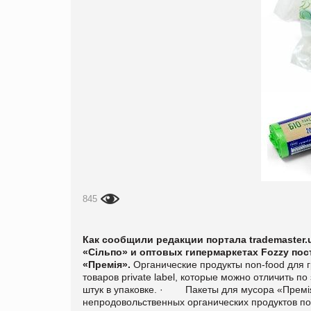
845
Как сообщили редакции портала
trademaster
«Сільпо» и оптовых гипермаркетах Fozzy по
«Премія».
Органические продукты
non
-
food
для г
товаров
private label, которые можно отличить по
штук в упаковке.
·
Пакеты для мусора «Прем
непродовольственных органических продуктов по