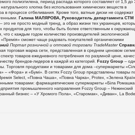
мого полиэтилена, период распада которого составляет от 1,5 до 3
 натурального хлопка без использования химических веществ в
а в процессе отбеливания. Кроме того, ватные диски не содержат
генными.
Галина МАЛЯРОВА, Руководитель департамента СТМ
 это не просто модный тренд, а образ жизни тех украинцев, котор
х продуктов для того, чтобы быть более ответственным к окружаю
, что с каждым годом количество производителей экологической
а «Премія» сможет чаще радовать покупателей органическими
аний
Портал розничной и оптовой торговли TradeMaster
Справк
ная торговая марка сети, представленная в среднем ценовом сегме
пектр товаров ежедневного потребления по разумной цене, качес
ачеству брендов-лидеров в каждой из категорий.
Fozzy Group
– одн
ы. Торговля продуктами и товарами для дома –супермаркеты «Сіл
а» – «Фора» и «Бумі». В сетях Fozzy Group представлены товары п
Премія Select, «Повна Чаша», «Повна Чарка», Protex, «Зелена Краї
твенными товарами: фармацевтические супермаркеты «Біла Ромашка
едприятия промышленного направления Fozzy Group – Нежинский
ранный бизнес – «У Хромого Пола», «Старомак», «Диван», La Bode