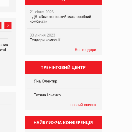
21 січня 2026
ТДВ «Золотоніський маслоробний
комбінат»
03 липня 2023
Тендери компанії
сник
Олексій Логачов-Михайлов
Яна Сараніна, директор
ежі
Файно маркет Директор
Всі тендери
компанії «УкраМарин»
департаменту з
виробництва
ТРЕНІНГОВИЙ ЦЕНТР
Яна Олентир
Тетяна Ільєнко
повний список
Брагина Людмила
Просування компанії на
НАЙБЛИЖЧА КОНФЕРЕНЦІЯ
порталі оптової та
роздрібної торгівлі