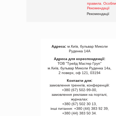
www.trademaster.ua.
правила. Особливості.
ії
Рекомендації
Адреса:
м.Київ, бульвар Миколи
Руденка 14А
Адреса для кореспонденції:
ТОВ "Tрейд Мастер Груп"
м.Київ, бульвар Миколи Руденка 14а,
2 поверх, оф 121, 03194
Контакти для:
замовлення треннгів, конференцій:
+380 (67) 502-99-00,
замовлення реклами на порталі,
журналах:
+380 (67) 502 30 13,
інші питання: +380 (44) 383 92 39,
+380 (44) 383 50 34.