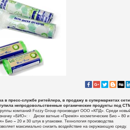
.ua в пресс-службе ритейлера, в продажу в супермаркетах сети
ступила непродовольственные органические продукты под СТ
руппы компаний Fozzy Group производит ООО «КПД». Среди новы
значку «БИО»:
·
Диски ватные «Премія» косметические Био
–
80 и
ія» Био
–
20 и 30 штук в упаковке.
Технология производства
зволяет максимально снизить воздействие на окружающую среду.