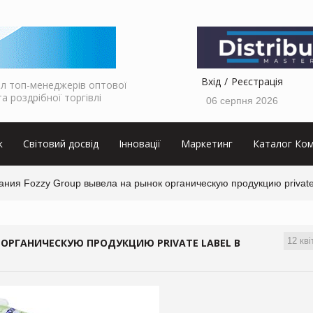
Вхід
Реєстрація
л топ-менеджерів оптової
та роздрібної торгівлі
06 серпня 2026
к
Світовий досвід
Інновації
Маркетинг
Каталог Ком
ния Fozzy Group вывела на рынок органическую продукцию private
12 кві
 ОРГАНИЧЕСКУЮ ПРОДУКЦИЮ PRIVATE LABEL В