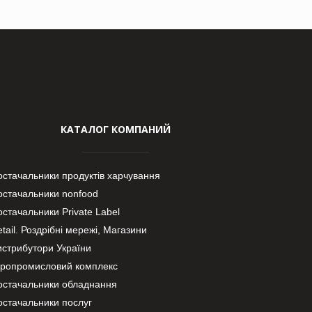
КАТАЛОГ КОМПАНИЙ
остачальники продуктів харчування
остачальники nonfood
стачальники Private Label
tail. Роздрібні мережі, Магазини
истрибутори України
гропромисловий комплекс
остачальники обладнання
остачальники послуг