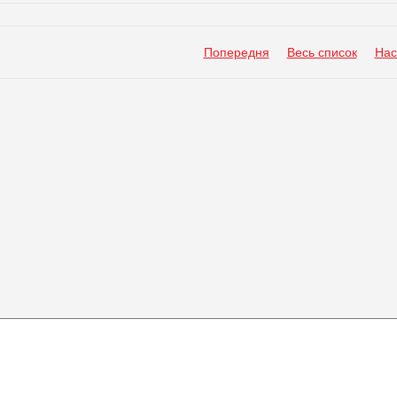
Попередня
Весь список
Нас