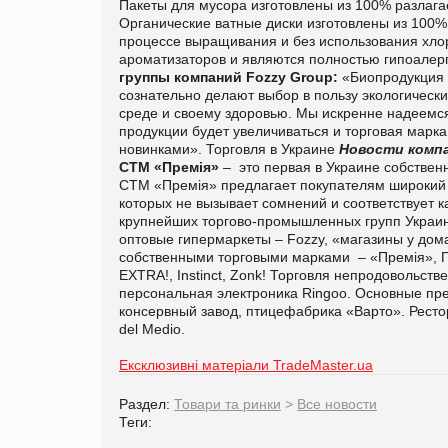
Пакеты для мусора изготовлены из 100% разлагае
Органические ватные диски изготовлены из 100%
процессе выращивания и без использования хлор
ароматизаторов и являются полностью гипоалер
группы компаний Fozzy Group:
«Биопродукция –
сознательно делают выбор в пользу экологически
среде и своему здоровью. Мы искренне надеемся
продукции будет увеличиваться и торговая марк
новинками».
Торговля в Украине
Новости комп
СТМ «Премія»
–
это первая в Украине собствен
СТМ «Премія» предлагает покупателям широкий с
которых не вызывает сомнений и соответствует к
крупнейших торгово-промышленных групп Украин
оптовые гипермаркеты – Fozzy, «магазины у дом
собственными торговыми марками
– «Премія», 
EXTRA!, Instinct, Zonk! Торговля непродовольс
персональная электроника Ringoo. Основные пр
консервный завод, птицефабрика «Варто». Ресто
del Medio.
Ексклюзивні матеріали TradeMaster.ua
Раздел:
Товари та ринки
>
Все новости
Теги: