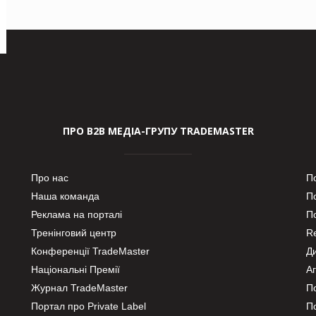
ПРО В2В МЕДІА-ГРУПУ TRADEMASTER
Про нас
П
Наша команда
П
Реклама на порталі
По
Тренінговий центр
Re
Конференції TradeMaster
Д
Національні Премії
А
Журнал TradeMaster
П
Портал про Private Label
П