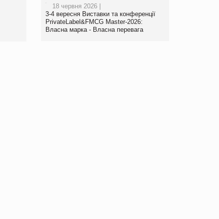
18 червня 2026 |
www.trademaster.ua.
3-4 вересня Виставки та конференції
правила. Особливості.
PrivateLabel&FMCG Master-2026:
Власна марка - Власна перевага