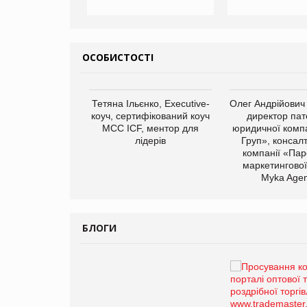
ОСОБИСТОСТІ
арас Ігорович,
Тетяна Ільєнко, Executive-
Олег Андрійович
иробництва ТОВ
коуч, сертифікований коуч
директор пат
Герчак"
МСС ICF, ментор для
юридичної компа
лідерів
Груп», консал
компанії «Пар
маркетингової
Myka Agen
БЛОГИ
Брагина Людмила
Просування компанії на
порталі оптової та
роздрібної торгівлі