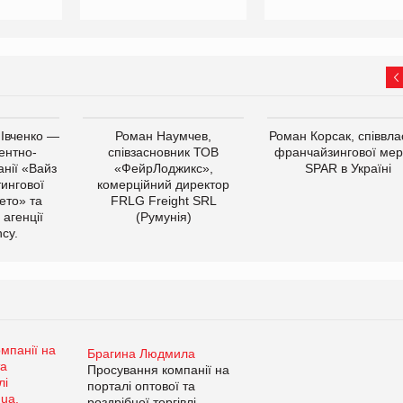
 Івченко —
Роман Наумчев,
Роман Корсак, співвла
ентно-
співзасновник ТОВ
франчайзингової мер
нії «Вайз
«ФейрЛоджикс»,
SPAR в Україні
тингової
комерційний директор
ето» та
FRLG Freight SRL
 агенції
(Румунія)
cy.
Брагина Людмила
Просування компанії на
порталі оптової та
роздрібної торгівлі