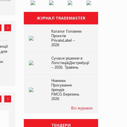
ЖУРНАЛ TRADEMASTER
Каталог Головних
Проєктів
PrivateLabel –
2026
нції
Amazon поверне клієнтам
У Євросоюзі набули
 для
600 млн доларів за раніше
чинності нові правила
сплачені мита
щодо штучного інтелекту
Сучасні рішення в
он
Логістиці&Дистрибуції
– 2026. Травень
Новинки.
Просування
брендів
FMCG.Березень
2026
Всі журнали
ТЕНДЕРИ