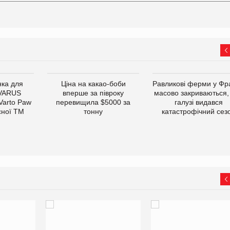
ка для
Ціна на какао-боби
Равликові ферми у Фра
 VARUS
вперше за півроку
масово закриваються,
 Varto Paw
перевищила $5000 за
галузі видався
сної ТМ
тонну
катастрофічний сез