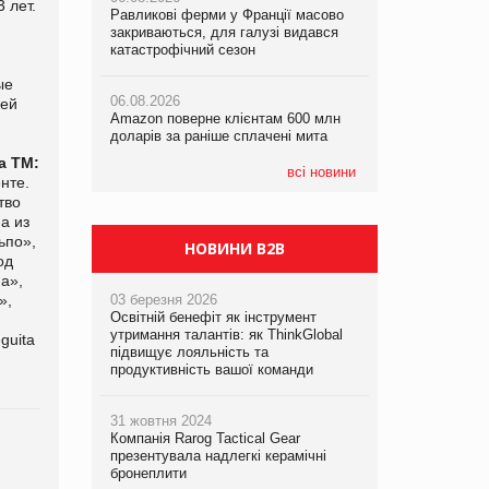
 лет.
Равликові ферми у Франції масово
Равликові ферми у Франції масово
Amazon поверне клієнтам 600 млн
закриваються, для галузі видався
закриваються, для галузі видався
доларів за раніше сплачені мита
катастрофічний сезон
катастрофічний сезон
ые
05.08.2026
06.08.2026
06.08.2026
У Євросоюзі набули чинності нові
щей
Amazon поверне клієнтам 600 млн
Amazon поверне клієнтам 600 млн
правила щодо штучного інтелекту
доларів за раніше сплачені мита
доларів за раніше сплачені мита
а ТМ
:
всі новини
нте.
тво
а из
ьпо»,
НОВИНИ B2B
од
на»,
»,
03 березня 2026
Освітній бенефіт як інструмент
утримання талантів: як ThinkGlobal
guita
підвищує лояльність та
продуктивність вашої команди
31 жовтня 2024
Компанія Rarog Tactical Gear
презентувала надлегкі керамічні
бронеплити