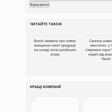
ЧИТАЙТЕ ТАКОЖ
ратила понад $1
Bosch заявила про повне
Смачна новин
 маркетинг за
знищення своєї продукції
хвостатих: у
вартал
на складі після російської
з’явилися паучі
атаки
expert від вла
Varto!
КРАЩІ КОМПАНІЇ