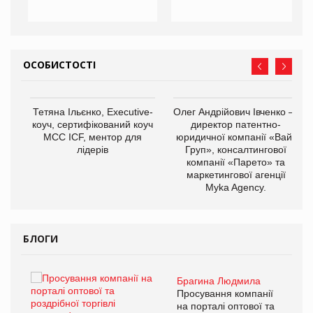
ОСОБИСТОСТІ
,
Тетяна Ільєнко, Executive-
Олег Андрійович Івченко —
ОВ
коуч, сертифікований коуч
директор патентно-
МСС ICF, ментор для
юридичної компанії «Вайз
лідерів
Груп», консалтингової
компанії «Парето» та
маркетингової агенції
Myka Agency.
БЛОГИ
Брагина Людмила
ї
Просування компанії
а
на порталі оптової та