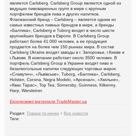
является Carlsberg. Carlsberg Group является одной из
ведущих пивоваренных групп в мире с крупным
портфелем брендов пива и других напитков.
Флагманский бренд – Carlsberg – является одним из
самых известных пивных брендов в мире, а бренды
«Балтика», Carlsberg и Tuborg входят в число шести
крупнейших брендов в Европе. В Carlsberg Group
работают более 41 000 человек, а ее продукция
продается на более чем 150 рынках мира.
В состав
Carlsberg
Ukraine
входят заводы в г. Запорожье, г.Киеве и
г.Львове. В компании работает около 3500 человек.
В
портфель
Carlsberg
Group
в Украине входят пиво и
безалкогольные напитки следующих торговых марок:
«Славутич», «Львівське», Tuborg, «Балтика», Carlsberg,
Holsten, Corona,
Negra Modelo
,
«Арсенал», «Хмільне»,
«Квас Тарас», Top Tea,
Somersby
,
Guinness
,
Kilkenny
,
Harp
, Warsteiner.
Ексклюзивні матеріали TradeMaster.ua
Раздел:
Товари та ринки
>
Все новости
Теги: