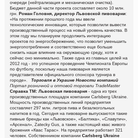
очереди (нейтрализация и механическая очистка).
Бюджет данной части проекта составляет около 10 млн.
грн.
Роман Головня, директор Львовской пивоварни
:
«На протяжении прошлого года мы ввели
технологические инновации, которые позволили вывести
производственный процесс на новый уровень качества. В
этом году мы планируем продолжить интеграцию
проектов по энергосбережению, что позволит уменьшить
энергопотребление и соответственно еще больше
снизить наше влияние на окружающую среду, хотя и
сейчас оно минимально. Также одна из главных целей на
2012 год - это успешное проведение Чемпионата Европы
по футболу, поскольку наша пивоварня является
представителем официального спонсора турнира в
городе».
Торговля в Украине
Новости компаний
Портал розничной и оптовой торговли TradeMaster
Справка ТМ:
Львовская пивоварня
- одна из трех
производственных площадок компании Carlsberg Ukraine.
Мощность производственных линий предприятия
составляет 297 млн. литров пива и безалкогольных
напитков в год. Сегодня на пивоварне выпускаются такие
пивные бренды как «Львовское», «Балтика», «Славутич»,
«Арсенал», Zateсky Gus, а также настоящий квас живого
брожения «Квас Тарас». На предприятии работает 321
человек.
Собственником компании
Carlsberg Ukraine