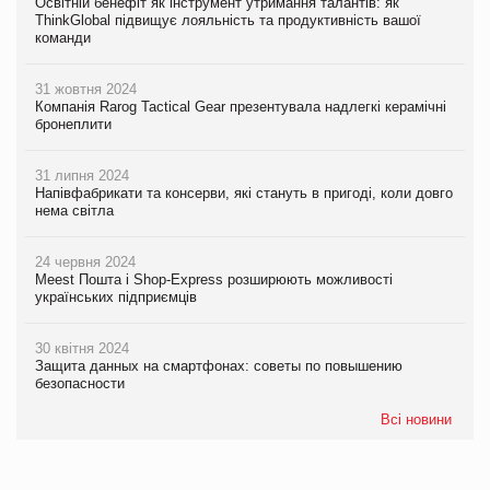
Освітній бенефіт як інструмент утримання талантів: як
ThinkGlobal підвищує лояльність та продуктивність вашої
команди
31 жовтня 2024
Компанія Rarog Tactical Gear презентувала надлегкі керамічні
бронеплити
31 липня 2024
Напівфабрикати та консерви, які стануть в пригоді, коли довго
нема світла
24 червня 2024
Meest Пошта і Shop-Express розширюють можливості
українських підприємців
30 квітня 2024
Защита данных на смартфонах: советы по повышению
безопасности
Всі новини