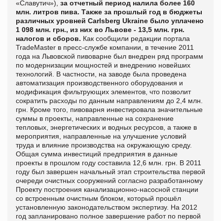
«Славутич»
),
за отчетный период налила более 160
млн. литров пива. Также за прошлый год в бюджеты
различных уровней Carlsberg Ukraine было уплачено
1 098 млн. грн., из них во Львове - 13,5 млн. грн.
налогов и сборов.
Как сообщили редакции портала
TradeMaster в пресс-службе компании, в
течение 2011
года на Львовской пивоварне был внедрен ряд программ
по модернизации мощностей и внедрению новейших
технологий. В частности, на заводе была проведена
автоматизация производственного оборудования и
модификация фильтрующих элементов, что позволит
сократить расходы по данным направлениям до 2,4 млн.
грн. Кроме того, пивоварня инвестировала значительные
суммы в проекты, направленные на сохранение
тепловых, энергетических и водных ресурсов, а также в
мероприятия, направленные на улучшение условий
труда и влияние производства на окружающую среду.
Общая сумма инвестиций предприятия в данные
проекты в прошлом году составила 12,6 млн. грн.
В 2011
году был завершен начальный этап строительства первой
очереди очистных сооружений согласно разработанному
Проекту построения канализационно-насосной станции
со встроенным очистным блоком, который прошёл
установленную законодательством экспертизу. На 2012
год запланировано полное завершение работ по первой