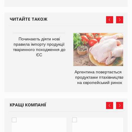
ЧИТАЙТЕ ТАКОЖ
Починають діяти нові
правила імпорту продукції
тваринного походження до
ЄС
в
Аргентина повертається з
продуктами птахівництва
О:
на європейський ринок
КРАЩІ КОМПАНІЇ