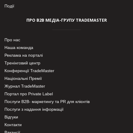
Події
ПРО В2В МЕДІА-ГРУПУ TRADEMASTER
Про нас
Наша команда
Реклама на порталі
Тренінговий центр
Конференції TradeMaster
Національні Премії
Журнал TradeMaster
Портал про Private Label
Послуги В2В- маркетингу та PR для клієнтів
Послуги з надання інформації
Відгуки
Контакти
Вакансії