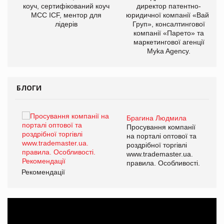
ОВ
коуч, сертифікований коуч
директор патентно-
МСС ICF, ментор для
юридичної компанії «Вайз
лідерів
Груп», консалтингової
компанії «Парето» та
маркетингової агенції
Myka Agency.
БЛОГИ
Брагина Людмила
ї
Просування компанії
а
на порталі оптової та
роздрібної торгівлі
www.trademaster.ua.
і.
правила. Особливості.
Рекомендації
Ре