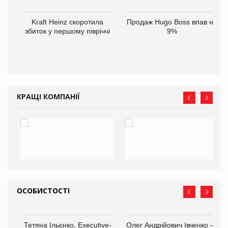
ам
Kraft Heinz скоротила
Продаж Hugo Boss впав на
іше
збиток у першому півріччі
9%
КРАЩІ КОМПАНІЇ
ОСОБИСТОСТІ
,
Тетяна Ільєнко, Executive-
Олег Андрійович Івченко —