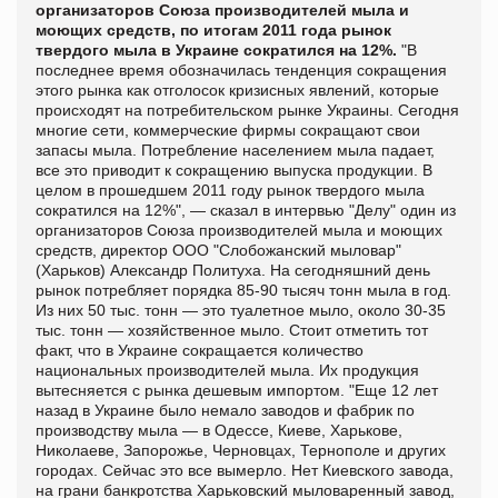
организаторов Союза производителей мыла и
моющих средств, по итогам 2011 года рынок
твердого мыла в Украине сократился на 12%.
"В
последнее время обозначилась тенденция сокращения
этого рынка как отголосок кризисных явлений, которые
происходят на потребительском рынке Украины. Сегодня
многие сети, коммерческие фирмы сокращают свои
запасы мыла. Потребление населением мыла падает,
все это приводит к сокращению выпуска продукции. В
целом в прошедшем 2011 году рынок твердого мыла
сократился на 12%", — сказал в
интервью "Делу" один из
организаторов Союза производителей мыла и моющих
средств, директор ООО "Слобожанский мыловар"
(Харьков) Александр Политуха.
На сегодняшний день
рынок потребляет порядка 85-90 тысяч тонн мыла в год.
Из них 50 тыс. тонн — это туалетное мыло, около 30-35
тыс. тонн — хозяйственное мыло. Стоит отметить тот
факт, что в Украине сокращается количество
национальных производителей мыла. Их продукция
вытесняется с рынка дешевым импортом.
"Еще 12 лет
назад в Украине было немало заводов и фабрик по
производству мыла — в Одессе, Киеве, Харькове,
Николаеве, Запорожье, Черновцах, Тернополе и других
городах. Сейчас это все вымерло. Нет Киевского завода,
на грани банкротства Харьковский мыловаренный завод,