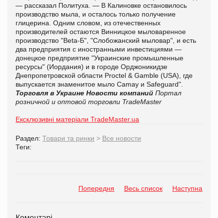
— рассказал Политуха. — В Калиновке остановилось
производство мыла, и осталось только получение
глицерина. Одним словом, из отечественных
производителей остаются Винницкое мыловаренное
производство "Beta-Б", "Слобожанский мыловар", и есть
два предприятия с иностранными инвестициями —
донецкое предприятие "Украинские промышленные
ресурсы" (Иордания) и в городе Орджоникидзе
Днепропетровской области Proctel & Gamble (USA), где
выпускается знаменитое мыло Camay и Safeguard".
Торговля в Украине
Новости компаний
Портал
розничной и оптовой торговли TradeMaster
Ексклюзивні матеріали TradeMaster.ua
Раздел:
Товари та ринки
>
Все новости
Теги:
Попередня
Весь список
Наступна
Коментарі