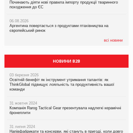
Починають діяти нові правила імпорту продукції тваринного
Починають діяти нові правила імпорту продукції тваринного
Починають діяти нові правила імпорту продукції тваринного
походження до ЄС
походження до ЄС
походження до ЄС
06.08.2026
06.08.2026
06.08.2026
Аргентина повертається з продуктами птахівництва на
Аргентина повертається з продуктами птахівництва на
Аргентина повертається з продуктами птахівництва на
європейський ринок
європейський ринок
європейський ринок
всі новини
НОВИНИ B2B
03 березня 2026
Освітній бенефіт як інструмент утримання талантів: як
ThinkGlobal підвищує лояльність та продуктивність вашої
команди
31 жовтня 2024
Компанія Rarog Tactical Gear презентувала надлегкі керамічні
бронеплити
31 липня 2024
Напівфабрикати та консерви, які стануть в пригоді, коли довго