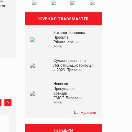
ка
Bosch заявила про повне
orne
знищення своєї продукції
на складі після російської
атаки
ЖУРНАЛ TRADEMASTER
Смачна новинка для
Каталог Головних
хвостатих: у VARUS
Проєктів
з’явилися паучі Varto Paw
PrivateLabel –
expert від власної ТМ
2026
Varto!
Сучасні рішення в
Логістиці&Дистрибуції
– 2026. Травень
Новинки.
Просування
брендів
FMCG.Березень
2026
Всі журнали
ТЕНДЕРИ