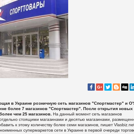
щая в Украине розничную сеть магазинов "Спортмастер" и O'S
аине более 7 магазинов "Спортмастер". После открытия новых
более чем 25 магазинов.
На данный момент сеть магазинов
 отдельно стоящими магазинами и десятью магазинами, размеще
добавить к этому количеству более семи магазинов, пишет
Vlasbiz.net
дноименных супермаркетов сети в Украине в первой очереди торгов