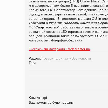
развлекательного центра (ТРЦ) Ocean Plaza. Суп
м с ассортиментом более 5 тыс. наименований т
Кроме того, ГК "Спортмастер", объединяющая в 
одежду и аксессуары в стиле casual, планирует 
регионах страны. В частности, магазин O'Stin п
Торговля в Украине
Новости компаний
Порта
ГК "Спортмастер"
работает на оптовом и розни
розничной сетью из 150 торговых точек и заним
брендов. Компания также развивает сеть O'Stin 
материалам:
Интерфакс-Украина
Ексклюзивні матеріали TradeMaster.ua
Раздел:
Товари та ринки
>
Все новости
Теги:
Коментарі
Ваш коментар буде першим.