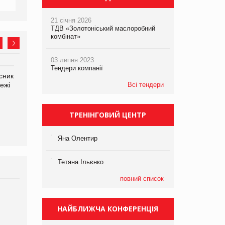
21 січня 2026
ТДВ «Золотоніський маслоробний
комбінат»
03 липня 2023
Тендери компанії
сник
Олексій Логачов-Михайлов
Яна Сараніна, директор
ежі
Файно маркет Директор
Всі тендери
компанії «УкраМарин»
департаменту з
виробництва
ТРЕНІНГОВИЙ ЦЕНТР
Яна Олентир
Тетяна Ільєнко
повний список
Брагина Людмила
Просування компанії на
НАЙБЛИЖЧА КОНФЕРЕНЦІЯ
порталі оптової та
роздрібної торгівлі