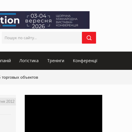
паній
Логістика
Тренінги
Конференції
5 торговых объектов
тня 2012