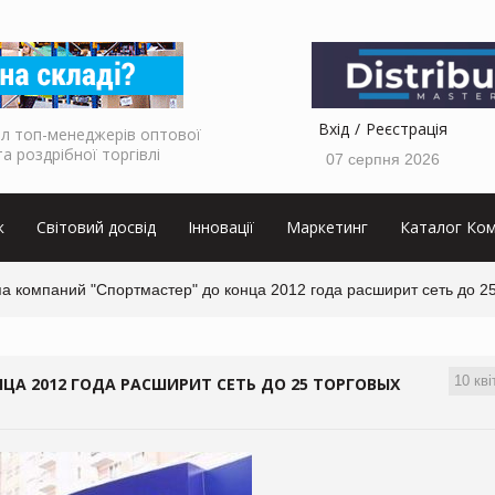
Вхід
Реєстрація
л топ-менеджерів оптової
та роздрібної торгівлі
07 серпня 2026
к
Світовий досвід
Інновації
Маркетинг
Каталог Ком
а компаний "Спортмастер" до конца 2012 года расширит сеть до 2
10 кві
ЦА 2012 ГОДА РАСШИРИТ СЕТЬ ДО 25 ТОРГОВЫХ