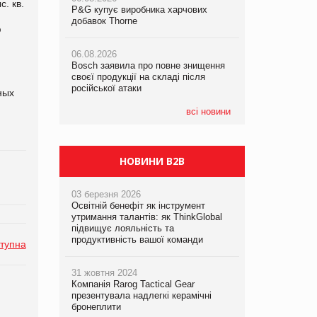
. кв.
P&G купує виробника харчових
P&G купує виробника харчових
P&G купує виробника харчових
добавок Thorne
добавок Thorne
добавок Thorne
ю
06.08.2026
06.08.2026
06.08.2026
Bosch заявила про повне знищення
Bosch заявила про повне знищення
Bosch заявила про повне знищення
своєї продукції на складі після
своєї продукції на складі після
своєї продукції на складі після
російської атаки
російської атаки
російської атаки
ных
всі новини
НОВИНИ B2B
03 березня 2026
Освітній бенефіт як інструмент
утримання талантів: як ThinkGlobal
підвищує лояльність та
продуктивність вашої команди
тупна
31 жовтня 2024
Компанія Rarog Tactical Gear
презентувала надлегкі керамічні
бронеплити