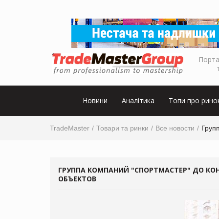
Порта
Новини
Аналітика
Топи про рино
TradeMaster
Товари та ринки
Все новости
Групп
ГРУППА КОМПАНИЙ "СПОРТМАСТЕР" ДО КОН
ОБЪЕКТОВ