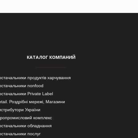
КАТАЛОГ КОМПАНИЙ
остачальники продуктів харчування
остачальники nonfood
стачальники Private Label
tail. Роздрібні мережі, Магазини
истрибутори України
гропромисловий комплекс
остачальники обладнання
остачальники послуг