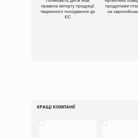
упермаркетів
Починають діяти нові
Аргентина повер
упує мережу
правила імпорту продукції
продуктами пта
нів формату
тваринного походження до
на європейськ
ce store КОЛО:
ЄС
ана компанія
ватиме 374
газини
КРАЩІ КОМПАНІЇ