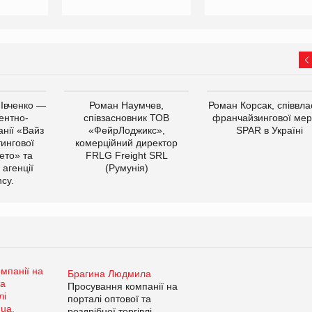
 Івченко —
Роман Наумчев,
Роман Корсак, співвла
ентно-
співзасновник ТОВ
франчайзингової мер
нії «Вайз
«ФейрЛоджикс»,
SPAR в Україні
тингової
комерційний директор
ето» та
FRLG Freight SRL
 агенції
(Румунія)
cy.
Брагина Людмила
Просування компанії на
порталі оптової та
роздрібної торгівлі