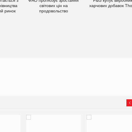
тається з
ФАО прогнозує зростання
P&G купує виробни
хівництва
світових цін на
харчових добавок Th
ий ринок
продовольство