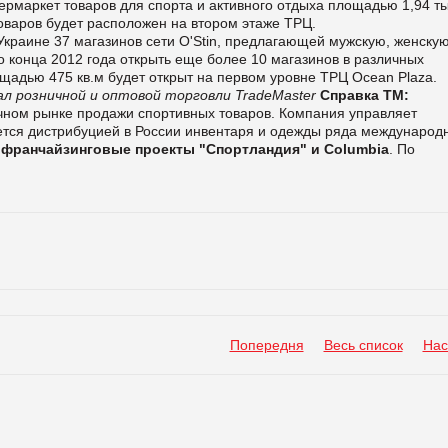
ермаркет товаров для спорта и активного отдыха площадью 1,94 тыс
оваров будет расположен на втором этаже ТРЦ.
Украине 37 магазинов сети O'Stin, предлагающей мужскую, женску
до конца 2012 года открыть еще более 10 магазинов в различных
лощадью 475 кв.м будет открыт на первом уровне ТРЦ Ocean Plaza.
л розничной и оптовой торговли TradeMaster
Справка ТМ:
чном рынке продажи спортивных товаров. Компания управляет
ается дистрибуцией в России инвентаря и одежды ряда международ
и
франчайзинговые проекты "Спортландия" и Columbia
.
По
Попередня
Весь список
Нас