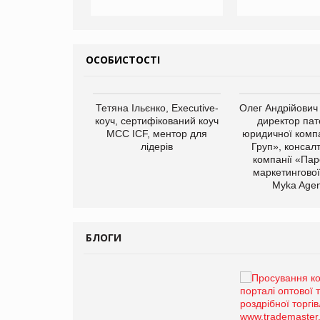
ОСОБИСТОСТІ
арас Ігорович,
Тетяна Ільєнко, Executive-
Олег Андрійович
иробництва ТОВ
коуч, сертифікований коуч
директор пат
Герчак"
МСС ICF, ментор для
юридичної компа
лідерів
Груп», консал
компанії «Пар
маркетингової
Myka Agen
БЛОГИ
Брагина Людмила
Просування компанії на
порталі оптової та
роздрібної торгівлі