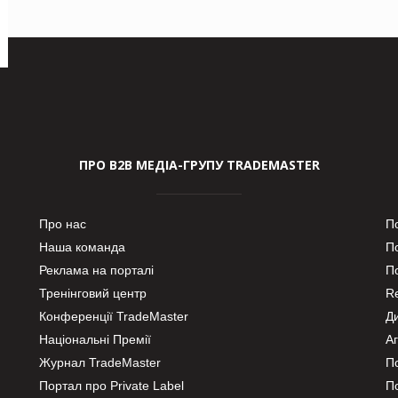
ПРО В2В МЕДІА-ГРУПУ TRADEMASTER
Про нас
П
Наша команда
П
Реклама на порталі
По
Тренінговий центр
Re
Конференції TradeMaster
Д
Національні Премії
А
Журнал TradeMaster
П
Портал про Private Label
П