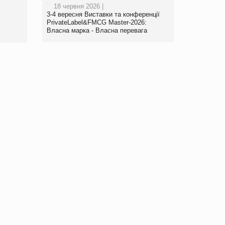
18 червня 2026 |
www.trademaster.ua.
3-4 вересня Виставки та конференції
правила. Особливості.
PrivateLabel&FMCG Master-2026:
Власна марка - Власна перевага