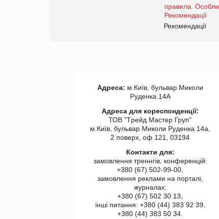
www.trademaster.ua.
правила. Особливості.
ії
Рекомендації
Адреса:
м.Київ, бульвар Миколи
Руденка 14А
Адреса для кореспонденції:
ТОВ "Tрейд Мастер Груп"
м.Київ, бульвар Миколи Руденка 14а,
2 поверх, оф 121, 03194
Контакти для:
замовлення треннгів, конференцій:
+380 (67) 502-99-00,
замовлення реклами на порталі,
журналах:
+380 (67) 502 30 13,
інші питання: +380 (44) 383 92 39,
+380 (44) 383 50 34.