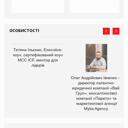
ОСОБИСТОСТІ
Тетяна Ільєнко, Executive-
коуч, сертифікований коуч
МСС ICF, ментор для
лідерів
,
Олег Андрійович Івченко —
ОВ
директор патентно-
юридичної компанії «Вайз
Груп», консалтингової
компанії «Парето» та
маркетингової агенції
Myka Agency.