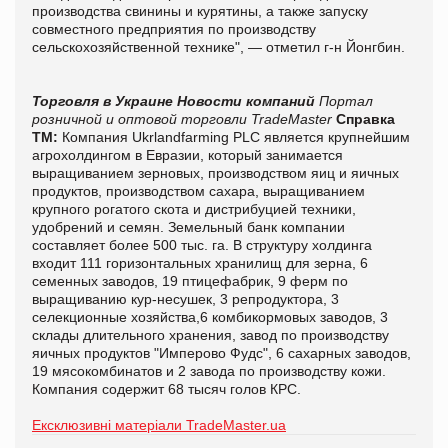
производства свинины и курятины, а также запуску
совместного предприятия по производству
сельскохозяйственной технике", — отметил г-н Йонгбин.
Торговля в Украине
Новости компаний
Портал
розничной и оптовой торговли TradeMaster
Справка
ТМ:
Компания Ukrlandfarming PLC является крупнейшим
агрохолдингом в Евразии, который занимается
выращиванием зерновых, производством яиц и яичных
продуктов, производством сахара, выращиванием
крупного рогатого скота и дистрибуцией техники,
удобрений и семян. Земельный банк компании
составляет более 500 тыс. га. В структуру холдинга
входит 111 горизонтальных хранилищ для зерна, 6
семенных заводов, 19 птицефабрик, 9 ферм по
выращиванию кур-несушек, 3 репродуктора, 3
селекционные хозяйства,6 комбикормовых заводов, 3
склады длительного хранения, завод по производству
яичных продуктов "Имперово Фудс", 6 сахарных заводов,
19 мясокомбинатов и 2 завода по производству кожи.
Компания содержит 68 тысяч голов КРС.
Ексклюзивні матеріали TradeMaster.ua