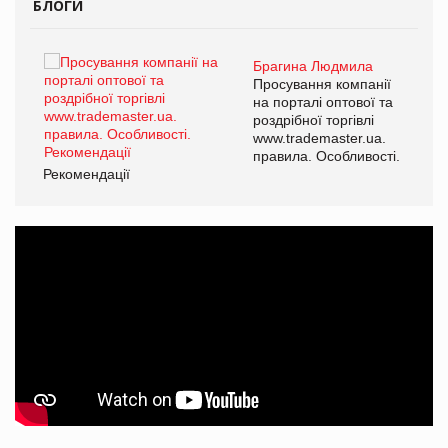
БЛОГИ
Брагина Людмила
ї
Просування компанії
а
на порталі оптової та
роздрібної торгівлі
www.trademaster.ua.
і.
правила. Особливості.
Рекомендації
Ре