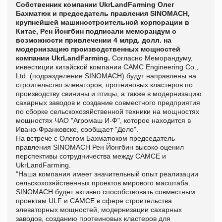
Собственник компании UkrLandFarming Олег
Бахматюк и председатель правления SINOMACH,
крупнейшей машиностроительной корпорации в
Китае, Рен Йонгбин подписали меморандум о
возможности привлечении 4 млрд. долл. на
модернизацию производственных мощностей
компании UkrLandFarming.
Согласно Меморандуму,
инвестиции китайской компании CAMC Engineering Co.,
Ltd. (подразделение SINOMACH) будут направлены на
строительство элеваторов, протеиновых кластеров по
производству свинины и птицы, а также в модернизацию
сахарных заводов и создание совместного предприятия
по сборке сельскохозяйственной техники на мощностях
мощностях ЧАО "Агромаш И-Ф", которое находится в
Ивано-Франковске, сообщает "
Дело".
На встрече с Олегом Бахматюком председатель
правления SINOMACH Рен Йонгбин высоко оценил
перспективы сотрудничества между САМСЕ и
UkrLandFarming.
"Наша компания имеет значительный опыт реализации
сельскохозяйственных проектов мирового масштаба.
SINOMACH будет активно способствовать совместным
проектам ULF и САМСЕ в сфере строительства
элеваторных мощностей, модернизации сахарных
заводов, созданию протеиновых кластеров для