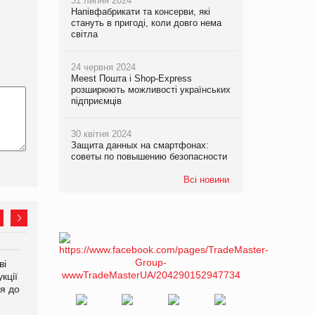
31 липня 2024
Напівфабрикати та консерви, які
стануть в пригоді, коли довго нема
світла
24 червня 2024
Meest Пошта і Shop-Express
розширюють можливості українських
підприємців
30 квітня 2024
Защита данных на смартфонах:
советы по повышению безопасности
Всі новини
ві
Аргентина повертається з
ФАО прогнозує зростання
кції
продуктами птахівництва
світових цін на
я до
на європейський ринок
продовольство