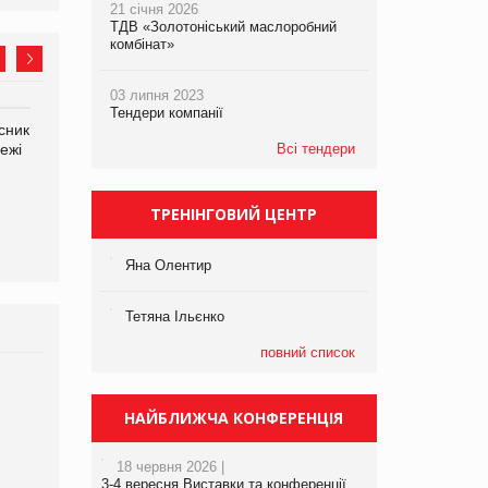
21 січня 2026
ТДВ «Золотоніський маслоробний
комбінат»
03 липня 2023
Тендери компанії
сник
Олексій Логачов-Михайлов
Яна Сараніна, директор
ежі
Файно маркет Директор
Всі тендери
компанії «УкраМарин»
департаменту з
виробництва
ТРЕНІНГОВИЙ ЦЕНТР
Яна Олентир
Тетяна Ільєнко
повний список
Брагина Людмила
Просування компанії на
НАЙБЛИЖЧА КОНФЕРЕНЦІЯ
порталі оптової та
роздрібної торгівлі
18 червня 2026 |
www.trademaster.ua.
3-4 вересня Виставки та конференції