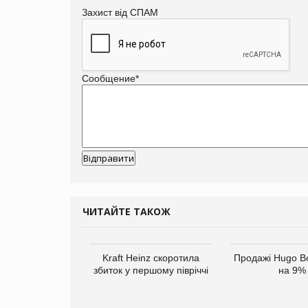
Захист від СПАМ
Сообщение
*
ЧИТАЙТЕ ТАКОЖ
верне клієнтам
Kraft Heinz скоротила
Продажі Hugo B
ларів за раніше
збиток у першому півріччі
на 9%
чені мита