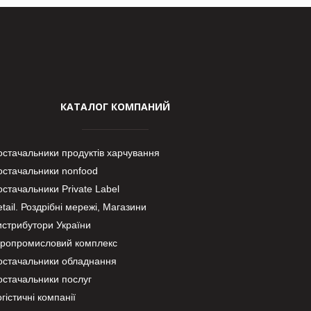
КАТАЛОГ КОМПАНИЙ
остачальники продуктів харчування
остачальники nonfood
стачальники Private Label
tail. Роздрібні мережі, Магазини
истрибутори України
гропромисловий комплекс
остачальники обладнання
остачальники послуг
гістичні компанії