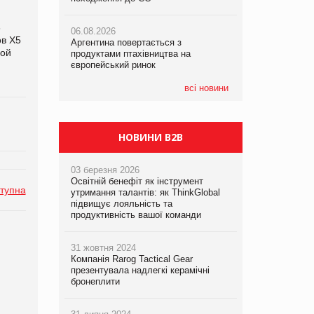
6
06.08.2026
06.08.2026
06.08.2026
ов Х5
Аргентина повертається з
Аргентина повертається з
Аргентина повертається з
вой
продуктами птахівництва на
продуктами птахівництва на
продуктами птахівництва на
європейський ринок
європейський ринок
європейський ринок
всі новини
НОВИНИ B2B
03 березня 2026
Освітній бенефіт як інструмент
тупна
утримання талантів: як ThinkGlobal
підвищує лояльність та
продуктивність вашої команди
31 жовтня 2024
Компанія Rarog Tactical Gear
презентувала надлегкі керамічні
бронеплити