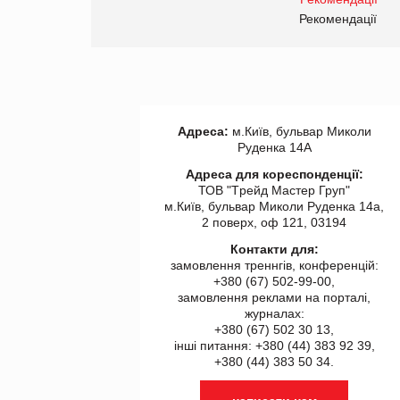
правила. Особливості.
ії
Рекомендації
Адреса:
м.Київ, бульвар Миколи
Руденка 14А
Адреса для кореспонденції:
ТОВ "Tрейд Мастер Груп"
м.Київ, бульвар Миколи Руденка 14а,
2 поверх, оф 121, 03194
Контакти для:
замовлення треннгів, конференцій:
+380 (67) 502-99-00,
замовлення реклами на порталі,
журналах:
+380 (67) 502 30 13,
інші питання: +380 (44) 383 92 39,
+380 (44) 383 50 34.