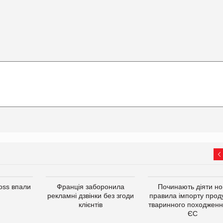
oss впали
Франція заборонила
Починають діяти но
рекламні дзвінки без згоди
правила імпорту проду
клієнтів
тваринного походженн
ЄС