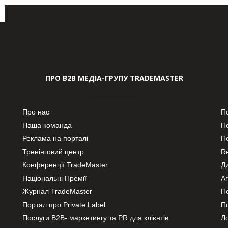
ПРО В2В МЕДІА-ГРУПУ TRADEMASTER
Про нас
П
Наша команда
П
Реклама на порталі
По
Тренінговий центр
Re
Конференції TradeMaster
Д
Національні Премії
А
Журнал TradeMaster
П
Портал про Private Label
П
Послуги В2В- маркетингу та PR для клієнтів
Ло