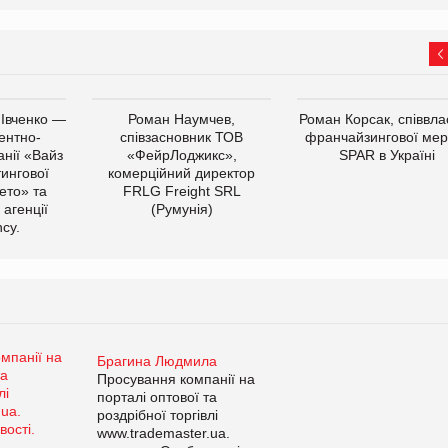
 Івченко —
Роман Наумчев,
Роман Корсак, співвла
ентно-
співзасновник ТОВ
франчайзингової мер
нії «Вайз
«ФейрЛоджикс»,
SPAR в Україні
тингової
комерційний директор
ето» та
FRLG Freight SRL
 агенції
(Румунія)
cy.
Брагина Людмила
Просування компанії на
порталі оптової та
роздрібної торгівлі
www.trademaster.ua.