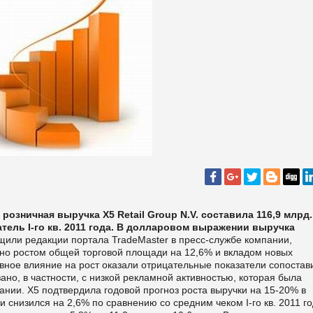
розничная выручка X5 Retail Group N.V. составила 116,9 млрд
.
затель
І-го
кв
.
2011 года. В долларовом выражении выручка
щили редакции портала
TradeMaster в пресс-службе компании,
ено ростом общей торговой площади на 12,6% и вкладом новых
ивное влияние на рост оказали отрицательные показатели сопоста
ано, в частности, с низкой рекламной активностью, которая была
ании.
Х5 подтвердила годовой прогноз роста выручки на 15-20% в
. и снизился на 2,6% по сравнению со средним чеком
І-
го кв
.
2011 г