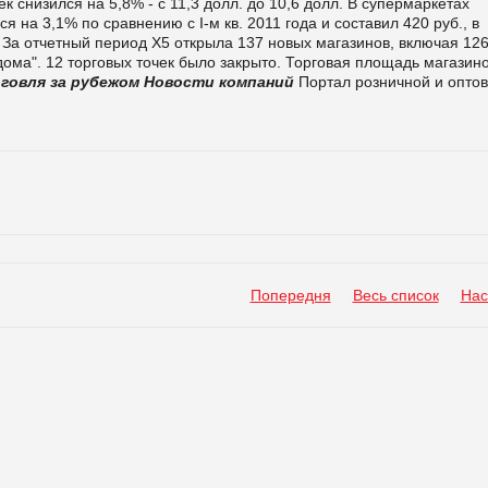
 снизился на 5,8% - с 11,3 долл. до 10,6 долл.
В супермаркетах
лся на 3,1% по сравнению с
І-
м кв
.
2011 года и составил 420 руб., в
За отчетный период Х5 открыла 137 новых магазинов, включая 12
 дома". 12 торговых точек было закрыто. Торговая площадь магазин
говля за рубежом
Новости компаний
Портал розничной и опто
Попередня
Весь список
Нас