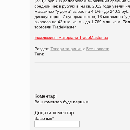
(330,2 руб.). В долларовом выражении средний чек
средний чек в рублях в
І-
м кв
.
2012 года увеличи
магазинах "у дома" вырос на 4,1% - до 240,3 руб.
дискаунтеров, 7 супермаркетов, 16 магазинов "у
выросла на 42 тыс. кв. м - до 1,769 млн. кв.м.
Тор
торговли TradeMaster
Ексклюзивні матеріали TradeMaster.ua
Раздел:
Товари та ринки
>
Все новости
Теги:
Коментарі
Ваш коментар буде першим.
Додати коментар
Ваше імя
*