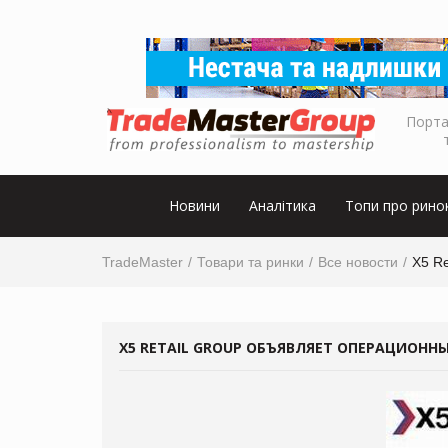
Порта
Новини
Аналітика
Топи про рино
TradeMaster
Товари та ринки
Все новости
X5 Re
X5 RETAIL GROUP ОБЪЯВЛЯЕТ ОПЕРАЦИОННЫЕ