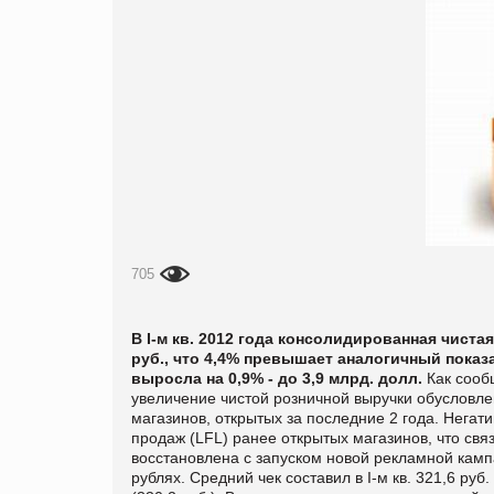
705
В
І-м
кв
.
2012 года консолидированная чистая 
руб., что 4,4% превышает аналогичный пока
выросла на 0,9% - до 3,9 млрд. долл.
Как сооб
увеличение чистой розничной выручки обусловл
магазинов, открытых за последние 2 года. Негат
продаж (LFL) ранее открытых магазинов, что связ
восстановлена с запуском новой рекламной камп
рублях.
Средний чек составил в
І-
м кв
.
321,6 руб