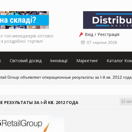
Вхід
Реєстрація
л топ-менеджерів оптової
та роздрібної торгівлі
07 серпня 2026
к
Світовий досвід
Інновації
Маркетинг
Каталог Ком
tail Group объявляет операционные результаты за І-й кв. 2012 года
12 кві
 РЕЗУЛЬТАТЫ ЗА І-Й КВ. 2012 ГОДА