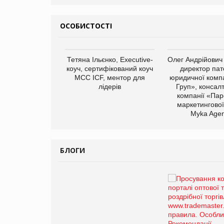
ОСОБИСТОСТІ
арас Ігорович,
Тетяна Ільєнко, Executive-
Олег Андрійович
иробництва ТОВ
коуч, сертифікований коуч
директор пат
Герчак"
МСС ICF, ментор для
юридичної компа
лідерів
Груп», консал
компанії «Пар
маркетингової
Myka Agen
БЛОГИ
Брагина Людмила
Просування компанії на
порталі оптової та
роздрібної торгівлі
www.trademaster.ua.