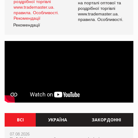
а
на порталі оптової та
роздрібної торгівлі
www.trademaster.ua.
і.
правила. Особливості.
Рекомендації
Ре
ВСІ
УКРАЇНА
ЗАКОРДОННІ
07.08.2026
07.08.2026
07.08.2026