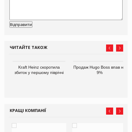
ЧИТАЙТЕ ТАКОЖ
ам
Kraft Heinz скоротила
Продаж Hugo Boss впав на
іше
збиток у першому півріччі
9%
КРАЩІ КОМПАНІЇ