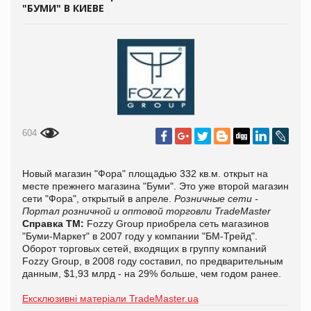
"БУМИ" В КИЕВЕ
604
Новый магазин "Фора" площадью 332 кв.м. открыт на
месте прежнего магазина "Буми". Это уже второй магазин
сети "Фора", открытый в апреле.
Розничные сети -
Портал розничной и оптовой торговли TradeMaster
Справка ТМ:
Fozzy Group приобрела сеть магазинов
"Буми-Маркет" в 2007 году у компании "БМ-Трейд".
Оборот торговых сетей, входящих в группу компаний
Fozzy Group, в 2008 году составил, по предварительным
данным, $1,93 млрд - на 29% больше, чем годом ранее.
Ексклюзивні матеріали TradeMaster.ua