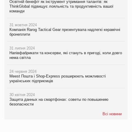
Освітній бенефіт як інструмент утримання талантів: як
ThinkGlobal підвищує лояльність та продуктивність вашої
команди
31 жовтня 2024
Компанія Rarog Tactical Gear презентувала надлегкі керамічні
бронеплити
31 липня 2024
Напівфабрикати та консерви, які стануть в пригоді, коли довго
нема світла
24 червня 2024
Meest Пошта і Shop-Express розширюють можливості
українських підприємців
30 квітня 2024
Защита данных на смартфонах: советы по повышению
безопасности
Всі новини