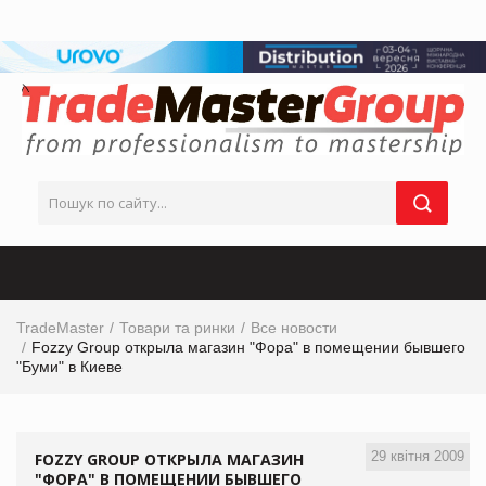
TradeMaster
Товари та ринки
Все новости
Fozzy Group открыла магазин "Фора" в помещении бывшего
"Буми" в Киеве
29 квітня 2009
FOZZY GROUP ОТКРЫЛА МАГАЗИН
"ФОРА" В ПОМЕЩЕНИИ БЫВШЕГО