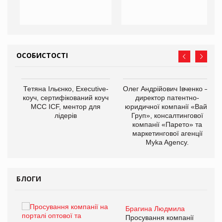
ОСОБИСТОСТІ
,
Тетяна Ільєнко, Executive-
Олег Андрійович Івченко —
ОВ
коуч, сертифікований коуч
директор патентно-
МСС ICF, ментор для
юридичної компанії «Вайз
лідерів
Груп», консалтингової
компанії «Парето» та
маркетингової агенції
Myka Agency.
БЛОГИ
Брагина Людмила
ї
Просування компанії