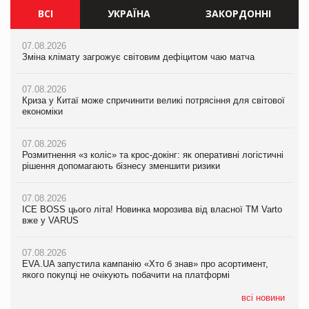
ВСІ
УКРАЇНА
ЗАКОРДОННІ
07.08.2026
07.08.2026
07.08.2026
Зміна клімату загрожує світовим дефіцитом чаю матча
Зміна клімату загрожує світовим дефіцитом чаю матча
Зміна клімату загрожує світовим дефіцитом чаю матча
07.08.2026
07.08.2026
07.08.2026
Криза у Китаї може спричинити великі потрясіння для світової
Криза у Китаї може спричинити великі потрясіння для світової
Криза у Китаї може спричинити великі потрясіння для світової
економіки
економіки
економіки
07.08.2026
07.08.2026
07.08.2026
Розмитнення «з коліс» та крос-докінг: як оперативні логістичні
Розмитнення «з коліс» та крос-докінг: як оперативні логістичні
Kraft Heinz скоротила збиток у першому півріччі
рішення допомагають бізнесу зменшити ризики
рішення допомагають бізнесу зменшити ризики
07.08.2026
07.08.2026
07.08.2026
Продажі Hugo Boss впали на 9%
ICE BOSS цього літа! Новинка морозива від власної ТМ Varto
ICE BOSS цього літа! Новинка морозива від власної ТМ Varto
вже у VARUS
вже у VARUS
07.08.2026
Франція заборонила рекламні дзвінки без згоди клієнтів
07.08.2026
07.08.2026
EVA.UA запустила кампанію «Хто б знав» про асортимент,
EVA.UA запустила кампанію «Хто б знав» про асортимент,
якого покупці не очікують побачити на платформі
якого покупці не очікують побачити на платформі
всі новини