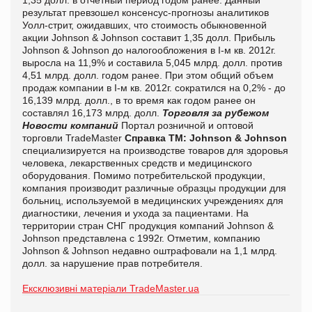
результат превзошел консенсус-прогнозы аналитиков
Уолл-стрит, ожидавших, что стоимость обыкновенной
акции
Johnson
&
Johnson
составит 1,35 долл.
Прибыль
Johnson
&
Johnson
до налогообложения в
I
-м кв. 2012г.
выросла на 11,9% и составила 5,045 млрд. долл. против
4,51 млрд. долл. годом ранее. При этом общий объем
продаж компании в
I
-м кв. 2012г. сократился на 0,2% - до
16,139 млрд. долл., в то время как годом ранее он
составлял 16,173 млрд. долл.
Торговля за рубежом
Новости компаний
Портал розничной и оптовой
торговли TradeMaster
Справка ТМ:
Johnson
&
Johnson
специализируется на производстве товаров для здоровья
человека, лекарственных средств и медицинского
оборудования. Помимо потребительской продукции,
компания производит различные образцы продукции для
больниц, используемой в медицинских учреждениях для
диагностики, лечения и ухода за пациентами.
На
территории стран СНГ продукция компаний
Johnson
&
Johnson
представлена с 1992г.
Отметим, компанию
Johnson
&
Johnson
недавно оштрафовали на 1,1 млрд.
долл. за нарушение прав потребителя.
Ексклюзивні матеріали TradeMaster.ua