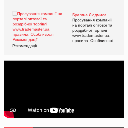
Брагина Людмила
ї
Просування компанії
а
на порталі оптової та
роздрібної торгівлі
www.trademaster.ua.
і.
правила. Особливості.
Рекомендації
Ре