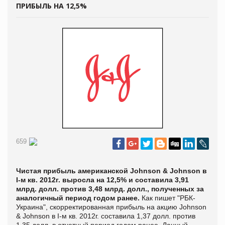
ПРИБЫЛЬ НА 12,5%
659
Чистая прибыль американской
Johnson
&
Johnson
в
I
-м кв. 2012г. выросла на 12,5% и составила 3,91
млрд. долл. против 3,48 млрд. долл., полученных за
аналогичный период годом ранее.
Как пишет "
РБК-
Украина", скорректированная прибыль на акцию
Johnson
&
Johnson
в
I
-м кв. 2012г. составила 1,37 долл. против
1,35 долл. в отчетный период годом ранее. Данный