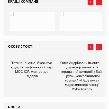
КРАЩІ КОМПАНІЇ
ОСОБИСТОСТІ
,
Тетяна Ільєнко, Executive-
Олег Андрійович Івченко —
ОВ
коуч, сертифікований коуч
директор патентно-
МСС ICF, ментор для
юридичної компанії «Вайз
лідерів
Груп», консалтингової
компанії «Парето» та
маркетингової агенції
Myka Agency.
БЛОГИ