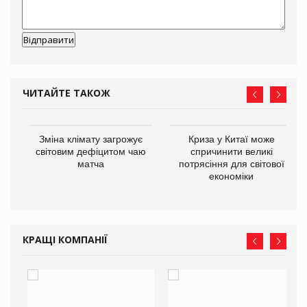
ЧИТАЙТЕ ТАКОЖ
Зміна клімату загрожує
Криза у Китаї може
ne
світовим дефіцитом чаю
спричинити великі
матча
потрясіння для світової
економіки
КРАЩІ КОМПАНІЇ