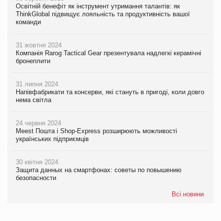
Освітній бенефіт як інструмент утримання талантів: як
ThinkGlobal підвищує лояльність та продуктивність вашої
команди
31 жовтня 2024
Компанія Rarog Tactical Gear презентувала надлегкі керамічні
бронеплити
31 липня 2024
Напівфабрикати та консерви, які стануть в пригоді, коли довго
нема світла
24 червня 2024
Meest Пошта і Shop-Express розширюють можливості
українських підприємців
30 квітня 2024
Защита данных на смартфонах: советы по повышению
безопасности
Всі новини