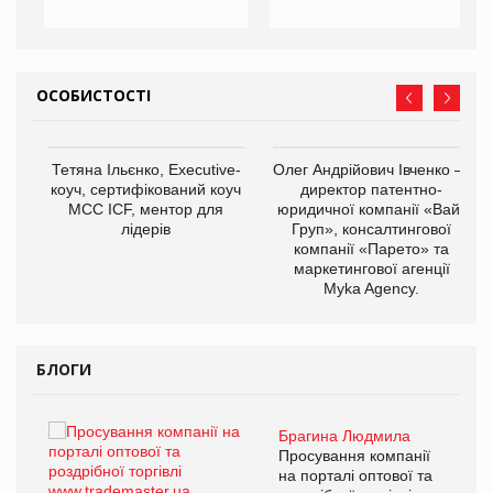
ОСОБИСТОСТІ
,
Тетяна Ільєнко, Executive-
Олег Андрійович Івченко —
ОВ
коуч, сертифікований коуч
директор патентно-
МСС ICF, ментор для
юридичної компанії «Вайз
лідерів
Груп», консалтингової
компанії «Парето» та
маркетингової агенції
Myka Agency.
БЛОГИ
Брагина Людмила
ї
Просування компанії
а
на порталі оптової та