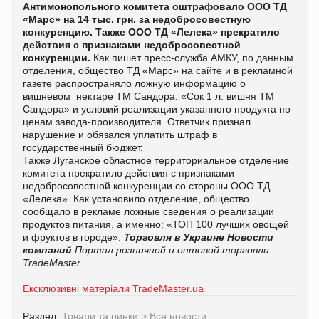
Антимонопольного комитета оштрафовало ООО ТД
«Марс» на 14 тыс. грн. за недобросовестную
конкуренцию. Также ООО ТД «Лелека» прекратило
действия с признаками недобросовестной
конкуренции.
Как пишет пресс-служба АМКУ, по данным
отделения, общество ТД «Марс» на сайте и в рекламной
газете распространяло ложную информацию о
вишневом нектаре ТМ Сандора: «Сок 1 л. вишня ТМ
Сандора» и условий реализации указанного продукта по
ценам завода-производителя. Ответчик признал
нарушение и обязался уплатить штраф в
государственный бюджет.
Также Луганское областное территориальное отделение
комитета прекратило действия с признаками
недобросовестной конкуренции со стороны ООО ТД
«Лелека». Как установило отделение, общество
сообщало в рекламе ложные сведения о реализации
продуктов питания, а именно: «ТОП 100 лучших овощей
и фруктов в городе».
Торговля в Украине
Новости
компаний
Портал розничной и оптовой торговли
TradeMaster
Ексклюзивні матеріали TradeMaster.ua
Раздел:
Товари та ринки
>
Все новости