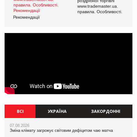
роздрібної торгівлі
www.trademaster.ua.
і.
правила. Особливості.
Рекомендації
Ре
ВСІ
УКРАЇНА
ЗАКОРДОННІ
07.08.2026
07.08.2026
07.08.2026
Зміна клімату загрожує світовим дефіцитом чаю матча
Зміна клімату загрожує світовим дефіцитом чаю матча
Зміна клімату загрожує світовим дефіцитом чаю матча