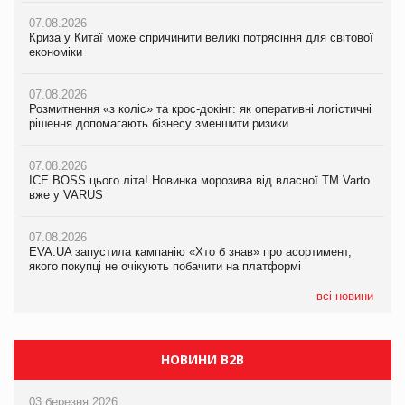
07.08.2026
07.08.2026
07.08.2026
Криза у Китаї може спричинити великі потрясіння для світової
Криза у Китаї може спричинити великі потрясіння для світової
Криза у Китаї може спричинити великі потрясіння для світової
економіки
економіки
економіки
07.08.2026
07.08.2026
07.08.2026
Розмитнення «з коліс» та крос-докінг: як оперативні логістичні
Розмитнення «з коліс» та крос-докінг: як оперативні логістичні
Kraft Heinz скоротила збиток у першому півріччі
рішення допомагають бізнесу зменшити ризики
рішення допомагають бізнесу зменшити ризики
07.08.2026
07.08.2026
07.08.2026
Продажі Hugo Boss впали на 9%
ICE BOSS цього літа! Новинка морозива від власної ТМ Varto
ICE BOSS цього літа! Новинка морозива від власної ТМ Varto
вже у VARUS
вже у VARUS
07.08.2026
Франція заборонила рекламні дзвінки без згоди клієнтів
07.08.2026
07.08.2026
EVA.UA запустила кампанію «Хто б знав» про асортимент,
EVA.UA запустила кампанію «Хто б знав» про асортимент,
якого покупці не очікують побачити на платформі
якого покупці не очікують побачити на платформі
всі новини
НОВИНИ B2B
03 березня 2026