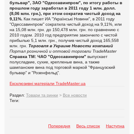
бульвар", ЗАО "Одессавинпром", по итогу работы в
прошлом году заработал в 2011 году 1 млн. долл.
(8,06 млн. грн.), при этом сократив чистый доход на
9,11%.
Как пишет ИА "
Українські Новини", в 2011 году
"Одессавинпром" сократила чистый доход на 9,11%, или
на 15,08 млн. грн. до 150,478 млн. грн. по сравнению с
2010 годом.
2010 год предприятие закончило с чистой
прибылью 5,1 млн. грн., получив чистый доход 165,558
млн. грн.
Торговля в Украине
Новости компаний
Портал розничной и оптовой торговли TradeMaster
Справка ТМ:
ЧАО "Одессавинпром"
выпускает
полусладкие, сухие, крепленые вина, а также
шампанские вина под торговой маркой "Французский
бульвар" и "Розенфельд".
Ексклюзивні матеріали TradeMaster.ua
Раздел:
Товари та ринки
>
Все новости
Теги:
Попередня
Весь список
Наступна