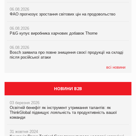
06.08.2026
06.08.2026
06.08.2026
ФАО прогнозує зростання світових цін на продовольство
ФАО прогнозує зростання світових цін на продовольство
ФАО прогнозує зростання світових цін на продовольство
06.08.2026
06.08.2026
06.08.2026
P&G купує виробника харчових добавок Thorne
P&G купує виробника харчових добавок Thorne
P&G купує виробника харчових добавок Thorne
06.08.2026
06.08.2026
06.08.2026
Bosch заявила про повне знищення своєї продукції на складі
Bosch заявила про повне знищення своєї продукції на складі
Bosch заявила про повне знищення своєї продукції на складі
після російської атаки
після російської атаки
після російської атаки
всі новини
НОВИНИ B2B
03 березня 2026
Освітній бенефіт як інструмент утримання талантів: як
ThinkGlobal підвищує лояльність та продуктивність вашої
команди
31 жовтня 2024