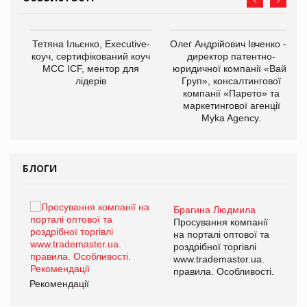
,
Тетяна Ільєнко, Executive-
Олег Андрійович Івченко —
ОВ
коуч, сертифікований коуч
директор патентно-
МСС ICF, ментор для
юридичної компанії «Вайз
лідерів
Груп», консалтингової
компанії «Парето» та
маркетингової агенції
Myka Agency.
БЛОГИ
Брагина Людмила
ї
Просування компанії
а
на порталі оптової та
роздрібної торгівлі
www.trademaster.ua.
і.
правила. Особливості.
Рекомендації
Ре