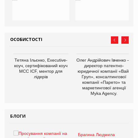
ОСОБИСТОСТІ
,
Тетяна Ільєнко, Executive-
Олег Андрійович Івченко —
ОВ
коуч, сертифікований коуч
директор патентно-
МСС ICF, ментор для
юридичної компанії «Вайз
лідерів
Груп», консалтингової
компанії «Парето» та
маркетингової агенції
Myka Agency.
БЛОГИ
Брагина Людмила