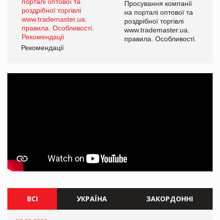
ї
Просування компанії
а
на порталі оптової та
роздрібної торгівлі
www.trademaster.ua.
і.
правила. Особливості.
Рекомендації
Ре
ВСІ
УКРАЇНА
ЗАКОРДОННІ