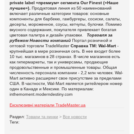
private
label
«премиум» сегмента Our Finest («Наше
лучшее»).
Продуктовая линия из 50 наименований
включает различные категории товаров: основные
компоненты для барбекю, гамбургеры, сосиски, салаты,
десерты, мороженное, соусы, кетчупы, булочки. Помимо
вкусного содержания, покупателя привлекает б
огатая
цветовая палитра и дизайн упаковки.
Торговля за
рубежом
Новости компаний
Портал розничной и
оптовой торговли TradeMaster
Справка ТМ
:
Wal-Mart
-
крупнейшая в мире розничная сеть. В нее входит более
10 тыс. магазинов в 28 странах. В числе магазинов есть
как гипермаркеты, так и универсамы, продающие
продовольственные и промышленные товары. Общая
численность персонала компании - 2,2 млн человек. Wal-
Mart активно расширяет свое присутствие за пределами
США. В частности, Wal-Mart является ритейлером номер
один в Канаде и Мексике.
По материалам:
inthemoment.moderndestiny.com
Ексклюзивні матеріали TradeMaster.ua
Раздел:
Товари та ринки
>
Все новости
Теги: