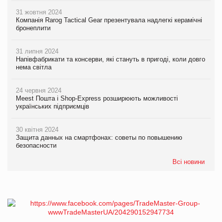
31 жовтня 2024
Компанія Rarog Tactical Gear презентувала надлегкі керамічні
бронеплити
31 липня 2024
Напівфабрикати та консерви, які стануть в пригоді, коли довго
нема світла
24 червня 2024
Meest Пошта і Shop-Express розширюють можливості
українських підприємців
30 квітня 2024
Защита данных на смартфонах: советы по повышению
безопасности
Всі новини