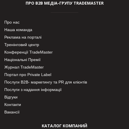
ПРО В2В МЕДІА-ГРУПУ TRADEMASTER
Про нас
Наша команда
Реклама на порталі
Тренінговий центр
Конференції TradeMaster
Національні Премії
Журнал TradeMaster
Портал про Private Label
Послуги В2В- маркетингу та PR для клієнтів
Послуги з надання інформації
Відгуки
Контакти
Вакансії
КАТАЛОГ КОМПАНИЙ