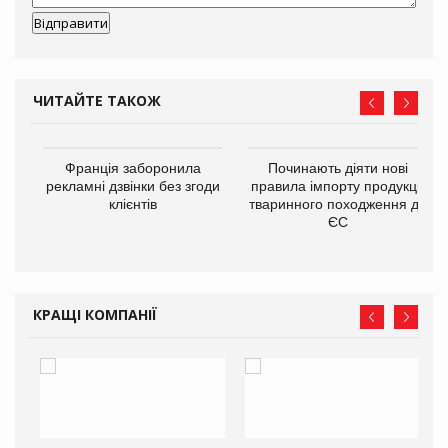
ЧИТАЙТЕ ТАКОЖ
Франція заборонила
Починають діяти нові
рекламні дзвінки без згоди
правила імпорту продукції
6,9
клієнтів
тваринного походження до
в
ЄС
КРАЩІ КОМПАНІЇ