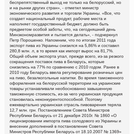
беспрепятственный выход не только на белорусский, но
и на рынки других стран», - отметил министр
экономического развития и торговли Украины.
«Все, что
создает национальный продукт, рабочие места и
наполняет государственный бюджет, должно быть
предметом особой заботы, что, на сегодняшний день
Минэкономразвития и пытается делать», - подчеркнул
Петр Порошенко.
Напомним, что по итогам 2011 года
экспорт пива из Украины снизился на 5,86% и составил
280,8 млн. л, в то время как импорт вырос на 81,7%.
Общий объем экспорта упал, прежде всего, из-за резкого
сокращения поставок пива в Беларусь, которые
снизились на 77% по сравнению с 2010 годом.
Ранее в
2010 году Беларусь ввела регулирование розничных цен
на пиво, безалкогольные напитки. Во время таможенного
оформления на белорусской территории на украинские
товары устанавливали необоснованно завышенную
таможенную стоимость, из-за чего украинская продукция
становилась неконкурентоспособной. Поэтому
ежеквартально украинская отрасль пивоварения теряла
12,7 млн. грн.
Постановлением Совета Министров
Республики Беларусь от 21 декабря 2010г. № 1860 «О
лицензировании импорта пива солодового из Украины и
внесении дополнений в постановление Совета
Министров Республики Беларусь от 18.10.2007 № 1369»