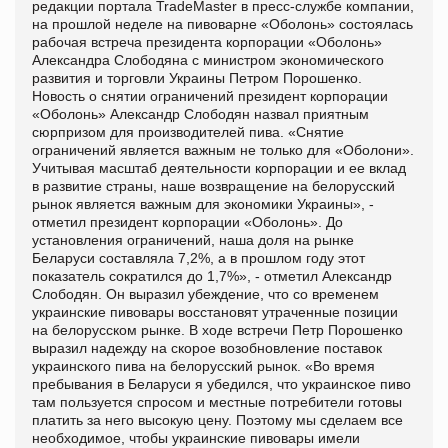
редакции портала
TradeMaster
в пресс-службе компании,
на прошлой неделе на пивоварне «Оболонь» состоялась
рабочая встреча президента корпорации «Оболонь»
Александра Слободяна с министром экономического
развития и торговли Украины Петром Порошенко.
Новость о снятии ограничений президент корпорации
«Оболонь» Александр Слободян назвал приятным
сюрпризом для производителей пива. «Снятие
ограничений является важным не только для «Оболони».
Учитывая масштаб деятельности корпорации и ее вклад
в развитие страны, наше возвращение на белорусский
рынок является важным для экономики Украины», -
отметил президент корпорации «Оболонь».
До
установления ограничений, наша доля на рынке
Беларуси составляла 7,2%, а в прошлом году этот
показатель сократился до 1,7%», - отметил Александр
Слободян. Он выразил убеждение, что со временем
украинские пивовары восстановят утраченные позиции
на белорусском рынке.
В ходе встречи Петр Порошенко
выразил надежду на скорое возобновление поставок
украинского пива на белорусский рынок. «Во время
пребывания в Беларуси я убедился, что украинское пиво
там пользуется спросом и местные потребители готовы
платить за него высокую цену. Поэтому мы сделаем все
необходимое, чтобы украинские пивовары имели