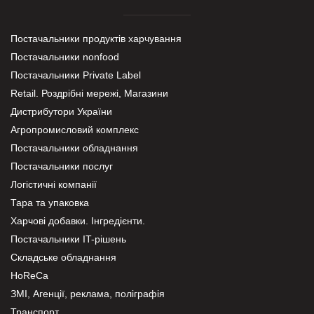
Постачальники продуктів харчування
Постачальники nonfood
Постачальники Private Label
Retail. Роздрібні мережі, Магазини
Дистрибутори України
Агропромисловий комплекс
Постачальники обладнання
Постачальники послуг
Логістичні компанії
Тара та упаковка
Харчові добавки. Інгредієнти.
Постачальники IT-рішень
Складське обладнання
HoReCa
ЗМІ, Агенції, реклама, поліграфія
Транспорт