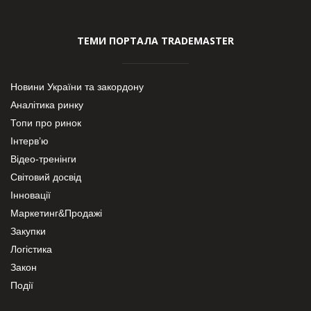
ТЕМИ ПОРТАЛА TRADEMASTER
Новини України та закордону
Аналітика ринку
Топи про ринок
Інтерв’ю
Відео-тренінги
Світовий досвід
Інновації
Маркетинг&Продажі
Закупки
Логістика
Закон
Події