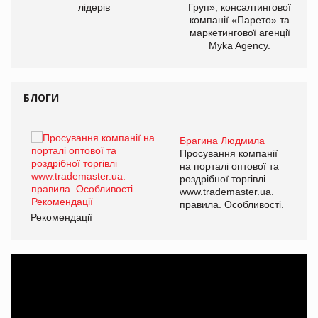
лідерів
Груп», консалтингової
компанії «Парето» та
маркетингової агенції
Myka Agency.
БЛОГИ
Брагина Людмила
ї
Просування компанії
а
на порталі оптової та
роздрібної торгівлі
www.trademaster.ua.
і.
правила. Особливості.
Рекомендації
Ре