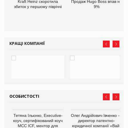
ам
Kraft Heinz скоротила
Продаж Hugo Boss впав на
іше
збиток у першому півріччі
9%
КРАЩІ КОМПАНІЇ
ОСОБИСТОСТІ
,
Тетяна Ільєнко, Executive-
Олег Андрійович Івченко —
ОВ
коуч, сертифікований коуч
директор патентно-
МСС ICF, ментор для
юридичної компанії «Вайз