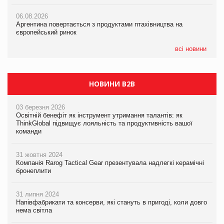
06.08.2026
06.08.2026
06.08.2026
Аргентина повертається з продуктами птахівництва на
Аргентина повертається з продуктами птахівництва на
Аргентина повертається з продуктами птахівництва на
європейський ринок
європейський ринок
європейський ринок
всі новини
НОВИНИ B2B
03 березня 2026
Освітній бенефіт як інструмент утримання талантів: як
ThinkGlobal підвищує лояльність та продуктивність вашої
команди
31 жовтня 2024
Компанія Rarog Tactical Gear презентувала надлегкі керамічні
бронеплити
31 липня 2024
Напівфабрикати та консерви, які стануть в пригоді, коли довго
нема світла