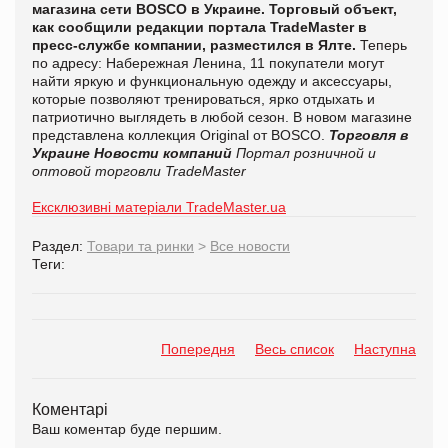
магазина сети BOSCO в Украине. Торговый объект,
как сообщили редакции портала
TradeMaster
в
пресс-службе компании, разместился в Ялте.
Теперь
по адресу: Набережная Ленина, 11 покупатели могут
найти яркую и функциональную одежду и аксессуары,
которые позволяют тренироваться, ярко отдыхать и
патриотично выглядеть в любой сезон.
В новом магазине
представлена коллекция Original от BOSCO.
Торговля в
Украине
Новости компаний
Портал розничной и
оптовой торговли TradeMaster
Ексклюзивні матеріали TradeMaster.ua
Раздел:
Товари та ринки
>
Все новости
Теги:
Попередня
Весь список
Наступна
Коментарі
Ваш коментар буде першим.