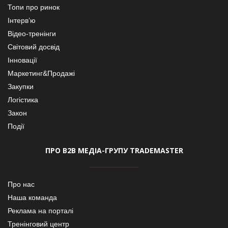
Топи про ринок
Інтерв’ю
Відео-тренінги
Світовий досвід
Інновації
Маркетинг&Продажі
Закупки
Логістика
Закон
Події
ПРО В2В МЕДІА-ГРУПУ TRADEMASTER
Про нас
Наша команда
Реклама на порталі
Тренінговий центр