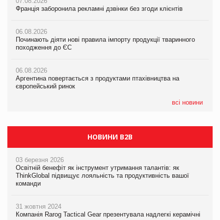
07.08.2026
07.08.2026
07.08.2026
Франція заборонила рекламні дзвінки без згоди клієнтів
Франція заборонила рекламні дзвінки без згоди клієнтів
Франція заборонила рекламні дзвінки без згоди клієнтів
06.08.2026
06.08.2026
06.08.2026
Починають діяти нові правила імпорту продукції тваринного
Починають діяти нові правила імпорту продукції тваринного
Починають діяти нові правила імпорту продукції тваринного
походження до ЄС
походження до ЄС
походження до ЄС
06.08.2026
06.08.2026
06.08.2026
Аргентина повертається з продуктами птахівництва на
Аргентина повертається з продуктами птахівництва на
Аргентина повертається з продуктами птахівництва на
європейський ринок
європейський ринок
європейський ринок
всі новини
НОВИНИ B2B
03 березня 2026
Освітній бенефіт як інструмент утримання талантів: як
ThinkGlobal підвищує лояльність та продуктивність вашої
команди
31 жовтня 2024
Компанія Rarog Tactical Gear презентувала надлегкі керамічні