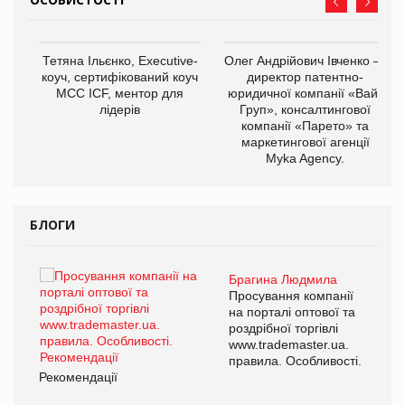
,
Тетяна Ільєнко, Executive-
Олег Андрійович Івченко —
ОВ
коуч, сертифікований коуч
директор патентно-
МСС ICF, ментор для
юридичної компанії «Вайз
лідерів
Груп», консалтингової
компанії «Парето» та
маркетингової агенції
Myka Agency.
БЛОГИ
Брагина Людмила
ї
Просування компанії
а
на порталі оптової та
роздрібної торгівлі
www.trademaster.ua.
і.
правила. Особливості.
Рекомендації
Ре