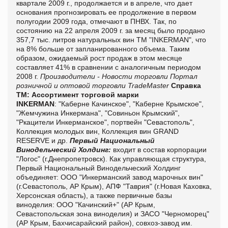
квартале 2009 г., продолжается и в апреле, что дает
основания прогнозировать ее продолжение в первом
полугодии 2009 года, отмечают в ПНВХ. Так, по
состоянию на 22 апреля 2009 г. за месяц было продано
357,7 тыс. литров натуральных вин TM "INKERMAN", что
на 8% больше от запланированного объема. Таким
образом, ожидаемый рост продаж в этом месяце
составляет 41% в сравнении с аналогичным периодом
2008 г.
Производители - Новости торговли
Портал
розничной и оптовой торговли TradeMaster
Справка
ТМ:
Ассортимент торговой марки
INKERMAN
: "Каберне Качинское", "Каберне Крымское",
"Жемчужина Инкермана", "Совиньон Крымский",
"Ркацители Инкерманское", портвейн "Севастополь",
Коллекция молодых вин, Коллекция вин GRAND
RESERVE и др.
Первый Национальный
Винодельческий Холдинг:
входит в состав корпорации
"Логос" (г.Днепропетровск). Как управляющая структура,
Первый Национальный Винодельческий Холдинг
объединяет: ООО "Инкерманский завод марочных вин"
(г.Севастополь, АР Крым), АПФ "Таврия" (г.Новая Каховка,
Херсонская область), а также первичные базы
виноделия: ООО "Качинский+" (АР Крым,
Севастопольская зона виноделия) и ЗАСО "Черноморец"
(АР Крым, Бахчисарайский район), совхоз-завод им.