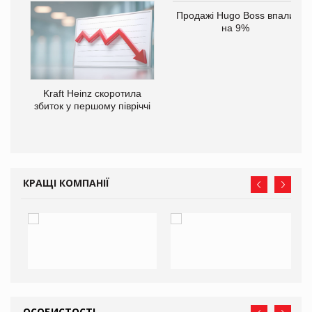
ам
Продажі Hugo Boss впали
іше
на 9%
Kraft Heinz скоротила
збиток у першому півріччі
КРАЩІ КОМПАНІЇ
ОСОБИСТОСТІ