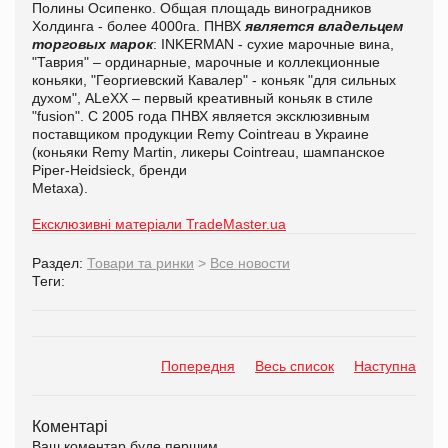
Полины Осипенко. Общая площадь виноградников
Холдинга - более 4000га. ПНВХ
является владельцем
торговых марок
: INKERMAN - сухие марочные вина,
"Таврия" – ординарные, марочные и коллекционные
коньяки, "Георгиевский Кавалер" - коньяк "для сильных
духом", ALeXX – первый креативный коньяк в стиле
"fusion". С 2005 года ПНВХ является эксклюзивным
поставщиком продукции Remy Cointreau в Украине
(коньяки Remy Martin, ликеры Cointreau, шампанское
Piper-Heidsieck, бренди
Metaxa).
Ексклюзивні матеріали TradeMaster.ua
Раздел:
Товари та ринки
>
Все новости
Теги:
Попередня
Весь список
Наступна
Коментарі
Ваш коментар буде першим.