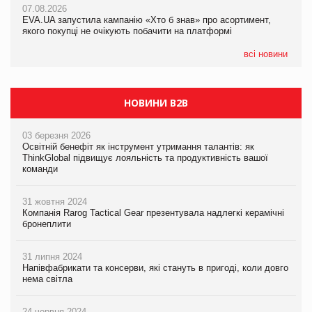
07.08.2026
07.08.2026
EVA.UA запустила кампанію «Хто б знав» про асортимент,
EVA.UA запустила кампанію «Хто б знав» про асортимент,
якого покупці не очікують побачити на платформі
якого покупці не очікують побачити на платформі
всі новини
НОВИНИ B2B
03 березня 2026
Освітній бенефіт як інструмент утримання талантів: як
ThinkGlobal підвищує лояльність та продуктивність вашої
команди
31 жовтня 2024
Компанія Rarog Tactical Gear презентувала надлегкі керамічні
бронеплити
31 липня 2024
Напівфабрикати та консерви, які стануть в пригоді, коли довго
нема світла
24 червня 2024