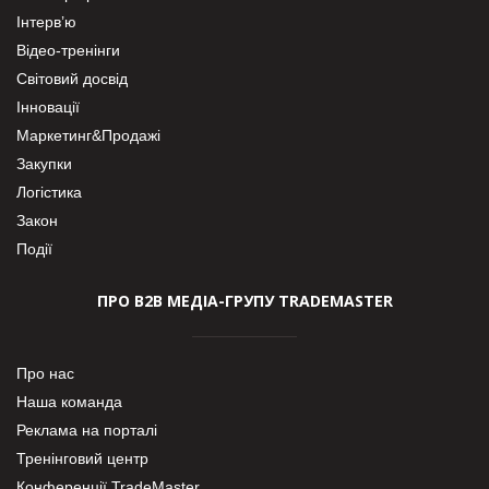
Інтерв’ю
Відео-тренінги
Світовий досвід
Інновації
Маркетинг&Продажі
Закупки
Логістика
Закон
Події
ПРО В2В МЕДІА-ГРУПУ TRADEMASTER
Про нас
Наша команда
Реклама на порталі
Тренінговий центр
Конференції TradeMaster