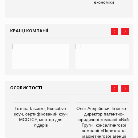
економіки
ne
КРАЩІ КОМПАНІЇ
ОСОБИСТОСТІ
,
Тетяна Ільєнко, Executive-
Олег Андрійович Івченко —
ОВ
коуч, сертифікований коуч
директор патентно-
МСС ICF, ментор для
юридичної компанії «Вайз
лідерів
Груп», консалтингової
компанії «Парето» та
маркетингової агенції