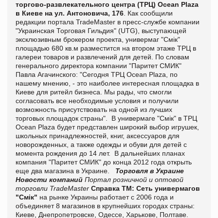
торгово-развлекательного центра (ТРЦ) Ocean Plaza
в Киеве на ул. Антоновича, 176
.
Как сообщили
редакции портала
TradeMaster
в пресс-службе компании
"Украинская Торговая Гильдия" (UTG), выступающей
эксклюзивным брокером проекта, универмаг "Смік"
площадью 680 кв.м разместится на втором этаже ТРЦ в
галереи товаров и развлечений для детей.
По словам
генерального директора компании "Паритет СМИК"
Павла Агачинского: "Сегодня ТРЦ Ocean Plaza, по
нашему мнению, - это наиболее интересная площадка в
Киеве для ритейл бизнеса. Мы рады, что смогли
согласовать все необходимые условия и получили
возможность присутствовать на одной из лучших
торговых площадок страны".
В универмаге "Смік" в ТРЦ
Ocean Plaza будет представлен широкий выбор игрушек,
школьных принадлежностей, книг, аксессуаров для
новорожденных, а также одежды и обуви для детей с
момента рождения до 14 лет.
В дальнейших планах
компания "Паритет СМИК" до конца 2012 года открыть
еще два магазина в Украине.
Торговля в Украине
Новости компаний
Портал розничной и оптовой
торговли TradeMaster
Справка ТМ:
Сеть универмагов
"Смік"
на рынке Украины работает с 2006 года и
объединяет 8 магазинов в крупнейших городах страны:
Киеве, Днепропетровске, Одессе, Харькове, Полтаве.