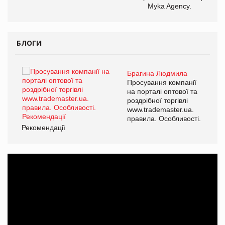
Myka Agency.
БЛОГИ
Брагина Людмила
ї
Просування компанії
а
на порталі оптової та
роздрібної торгівлі
www.trademaster.ua.
і.
правила. Особливості.
Рекомендації
Ре