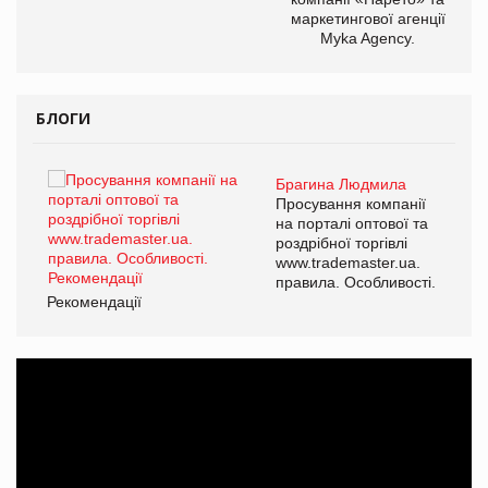
маркетингової агенції
Myka Agency.
БЛОГИ
Брагина Людмила
ї
Просування компанії
а
на порталі оптової та
роздрібної торгівлі
www.trademaster.ua.
і.
правила. Особливості.
Рекомендації
Ре