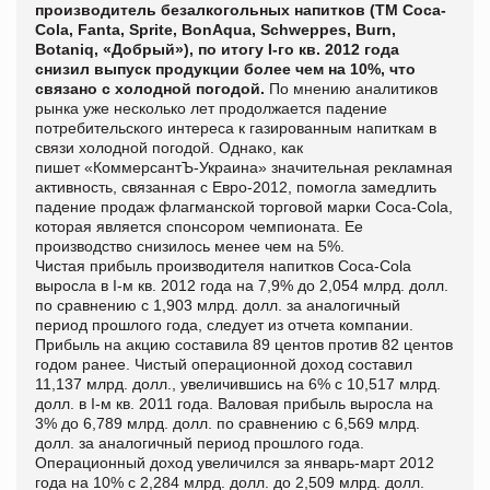
производитель безалкогольных напитков (ТМ Coca-
Cola, Fanta, Sprite, BonAqua, Schweppes, Burn,
Botaniq, «Добрый»), по итогу I-го кв. 2012 года
снизил выпуск продукции более чем на 10%, что
связано с холодной погодой.
По мнению аналитиков
рынка уже несколько лет продолжается падение
потребительского интереса к газированным напиткам в
связи холодной погодой. Однако, как
пишет «
КоммерсантЪ-Украина» значительная рекламная
активность, связанная с Евро-2012, помогла замедлить
падение продаж флагманской торговой марки Coca-Cola,
которая является спонсором чемпионата. Ее
производство снизилось менее чем на 5%.
Чистая прибыль производителя напитков Coca-Cola
выросла в I-м кв. 2012 года на 7,9% до 2,054 млрд. долл.
по сравнению с 1,903 млрд. долл. за аналогичный
период прошлого года, следует из отчета компании.
Прибыль на акцию составила 89 центов против 82 центов
годом ранее.
Чистый операционной доход составил
11,137 млрд. долл., увеличившись на 6% с 10,517 млрд.
долл. в I-м кв. 2011 года. Валовая прибыль выросла на
3% до 6,789 млрд. долл. по сравнению с 6,569 млрд.
долл. за аналогичный период прошлого года.
Операционный доход увеличился за январь-март 2012
года на 10% с 2,284 млрд. долл. до 2,509 млрд. долл.