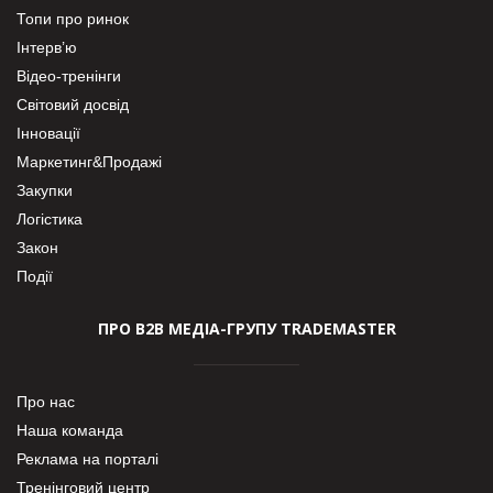
Топи про ринок
Інтерв’ю
Відео-тренінги
Світовий досвід
Інновації
Маркетинг&Продажі
Закупки
Логістика
Закон
Події
ПРО В2В МЕДІА-ГРУПУ TRADEMASTER
Про нас
Наша команда
Реклама на порталі
Тренінговий центр