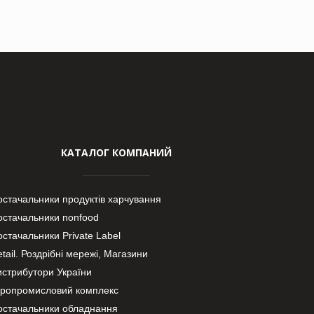
КАТАЛОГ КОМПАНИЙ
остачальники продуктів харчування
остачальники nonfood
стачальники Private Label
tail. Роздрібні мережі, Магазини
истрибутори України
гропромисловий комплекс
остачальники обладнання