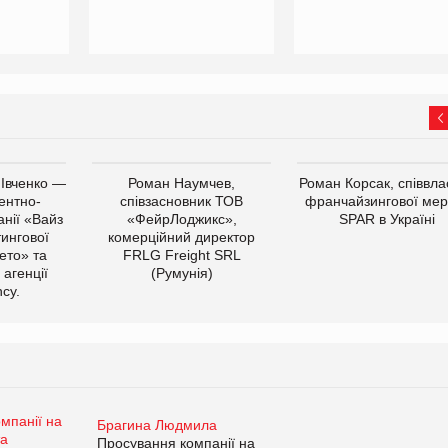
 Івченко —
Роман Наумчев,
Роман Корсак, співвла
ентно-
співзасновник ТОВ
франчайзингової мер
нії «Вайз
«ФейрЛоджикс»,
SPAR в Україні
тингової
комерційний директор
ето» та
FRLG Freight SRL
 агенції
(Румунія)
cy.
Брагина Людмила
Просування компанії на