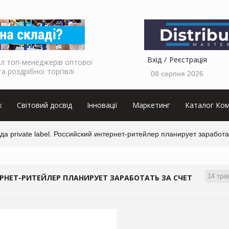
Вхід
Реєстрація
л топ-менеджерів оптової
та роздрібної торгівлі
08 серпня 2026
к
Світовий досвід
Інновації
Маркетинг
Каталог Ком
а private label. Российский интернет-ритейлер планирует заработа
14 тра
ЕРНЕТ-РИТЕЙЛЕР ПЛАНИРУЕТ ЗАРАБОТАТЬ ЗА СЧЕТ