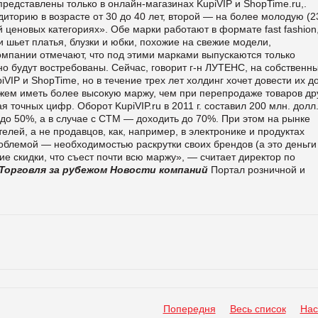
представлены только в онлайн-магазинах KupiVIP и ShopTime.ru,.
диторию в возрасте от 30 до 40 лет, второй — на более молодую (2
й ценовых категориях».
Обе марки работают в формате fast fashion,
 шьет платья, блузки и юбки, похожие на свежие модели,
мпании отмечают, что под этими марками выпускаются только
о будут востребованы.
Сейчас, говорит г-н ЛУТЕНС, на собственн
VIP и ShopTime, но в течение трех лет холдинг хочет довести их д
жем иметь более высокую маржу, чем при перепродаже товаров др
 точных цифр. Оборот KupiVIP.ru в 2011 г. составил 200 млн. долл
 до 50%, а в случае с СТМ — доходить до 70%. При этом на рынке
лей, а не продавцов, как, например, в электронике и продуктах
проблемой — необходимостью раскрутки своих брендов (а это деньги
е скидки, что съест почти всю маржу», — считает директор по
Торговля за рубежом
Новости компаний
Портал розничной и
Попередня
Весь список
Нас