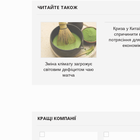
ЧИТАЙТЕ ТАКОЖ
Криза у Кита
спричинити 
потрясіння для 
економі
ує виробника
Зміна клімату загрожує
добавок Thorne
світовим дефіцитом чаю
матча
КРАЩІ КОМПАНІЇ