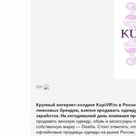
898
Крупный интернет-холдинг
KupiVIP.ru в Росс
люксовых брендов, взялся продавать одежд
заработок. На сегодняшний день компания п
продавать женскую одежду
, обувь и аксессуары 
собственную марку — Disetta. Стоит отметить, ч
офлайновые продавцы одежды на рынке России, 