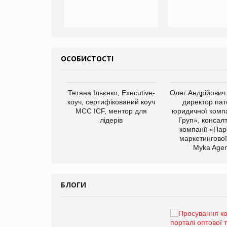
ОСОБИСТОСТІ
арас Ігорович,
Тетяна Ільєнко, Executive-
Олег Андрійович
иробництва ТОВ
коуч, сертифікований коуч
директор пат
Герчак"
МСС ICF, ментор для
юридичної компа
лідерів
Груп», консал
компанії «Пар
маркетингової
Myka Agen
БЛОГИ
Брагина Людмила
Просування компанії на