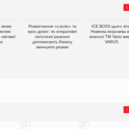
ї може
Розмитнення «з коліс» та
ICE BOSS цього літ
великі
крос-докінг: як оперативні
Новинка морозива в
світової
логістичні рішення
власної ТМ Varto вж
ки
допомагають бізнесу
VARUS
зменшити ризики