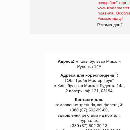
порталі оптової та
роздрібної торгівлі
www.trademaster.ua.
правила. Особливості.
ії
Рекомендації
Адреса:
м.Київ, бульвар Миколи
Руденка 14А
Адреса для кореспонденції:
ТОВ "Tрейд Мастер Груп"
м.Київ, бульвар Миколи Руденка 14а,
2 поверх, оф 121, 03194
Контакти для:
замовлення треннгів, конференцій:
+380 (67) 502-99-00,
замовлення реклами на порталі,
журналах:
+380 (67) 502 30 13,