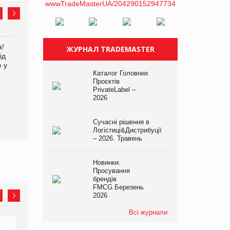
а!
EVA.UA запустила
Kraft Heinz скоротила
ЖУРНАЛ TRADEMASTER
ід
кампанію «Хто б знав» про
збиток у першому півріччі
е у
асортимент, якого покупці
Каталог Головних
не очікують побачити на
Проєктів
платформі
PrivateLabel –
2026
Сучасні рішення в
Логістиці&Дистрибуції
– 2026. Травень
Новинки.
Просування
брендів
FMCG.Березень
2026
Всі журнали