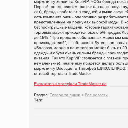
маркетингу холдинга KupiVIP: «Оба бренда пока 
Первый, по его словам, рассчитан на женскую ау
лет), бренды работают в средней и выше средне
есть компания очень оперативно разрабатывает и
представленные на подиумах высокой моды. В ко
беспроигрышные модели, которые гарантированн
торговые марки приходится около 5% продаж Kupi
до 15%. "При продаже собственных марок мы мо
производителей", — объясняет Лутенс, не называя
«Валовая маржа в цене товара может быть от 20
одежды и обуви очень сильны бренды производите
питания. Так что KupiVIP столкнется с главной 
немаленькие), иначе ему придется делать больши
маркетингу Boutique.ru Тимофей ШИКОЛЕНКОВ.
оптовой торговли TradeMaster
Ексклюзивні матеріали TradeMaster.ua
Раздел:
Товари та ринки
>
Все новости
Теги: