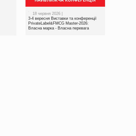
порталі оптової та
роздрібної торгівлі
18 червня 2026 |
www.trademaster.ua.
3-4 вересня Виставки та конференції
правила. Особливості.
PrivateLabel&FMCG Master-2026:
Власна марка - Власна перевага