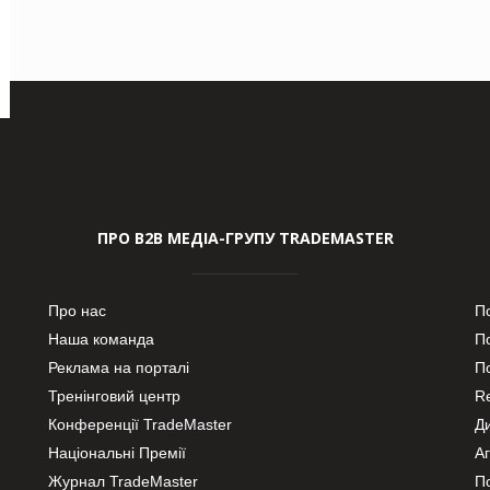
ПРО В2В МЕДІА-ГРУПУ TRADEMASTER
Про нас
П
Наша команда
П
Реклама на порталі
По
Тренінговий центр
Re
Конференції TradeMaster
Д
Національні Премії
А
Журнал TradeMaster
П