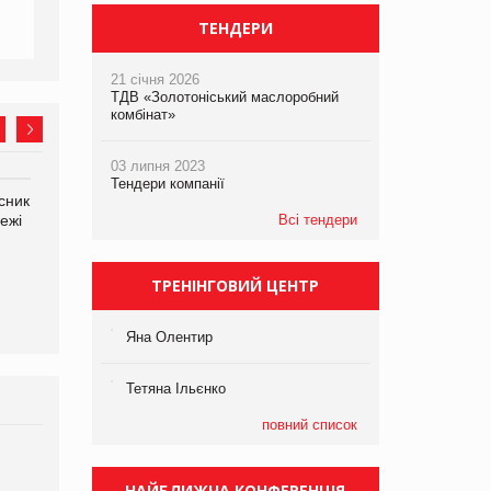
ТЕНДЕРИ
21 січня 2026
ТДВ «Золотоніський маслоробний
комбінат»
03 липня 2023
Тендери компанії
сник
Олексій Логачов-Михайлов
Яна Сараніна, директор
ежі
Файно маркет Директор
Всі тендери
компанії «УкраМарин»
департаменту з
виробництва
ТРЕНІНГОВИЙ ЦЕНТР
Яна Олентир
Тетяна Ільєнко
повний список
Брагина Людмила
Просування компанії на
НАЙБЛИЖЧА КОНФЕРЕНЦІЯ