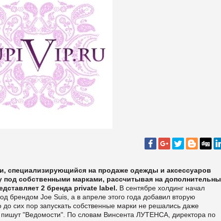
ии
, специализирующийся на продаже одежды и аксессуаров
у под собственными марками, рассчитывая на дополнительн
редставляет 2 бренда
private
label
.
В сентябре холдинг начал
под брендом Joe Suis, а в апреле этого года добавил вторую
то до сих пор запускать собственные марки не решались даже
пишут "
Ведомости".
По словам Винсента ЛУТЕНСА, директора по