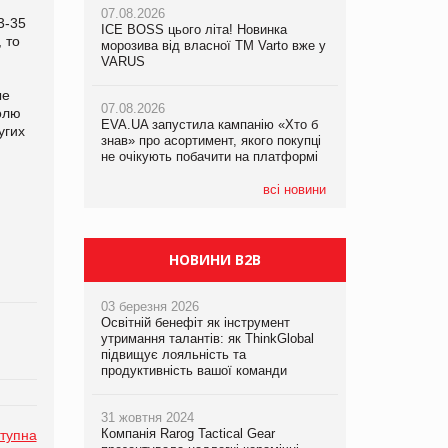
07.08.2026
07.08.2026
3-35
ICE BOSS цього літа! Новинка
ICE BOSS цього літа! Новинка
 то
07.08.2026
морозива від власної ТМ Varto вже у
морозива від власної ТМ Varto вже у
Франція заборонила рекламні дзвінки
VARUS
VARUS
без згоди клієнтів
ые
07.08.2026
07.08.2026
олю
EVA.UA запустила кампанію «Хто б
EVA.UA запустила кампанію «Хто б
угих
знав» про асортимент, якого покупці
знав» про асортимент, якого покупці
.
не очікують побачити на платформі
не очікують побачити на платформі
всі новини
НОВИНИ B2B
03 березня 2026
Освітній бенефіт як інструмент
утримання талантів: як ThinkGlobal
підвищує лояльність та
продуктивність вашої команди
31 жовтня 2024
Компанія Rarog Tactical Gear
тупна