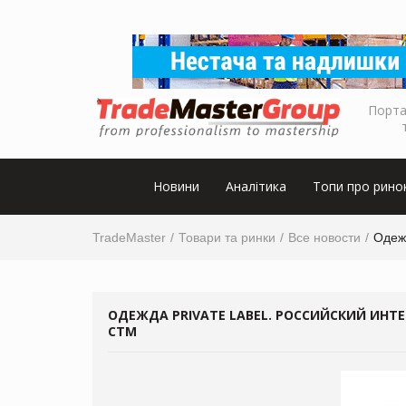
Порта
Новини
Аналітика
Топи про рино
TradeMaster
Товари та ринки
Все новости
Одежд
ОДЕЖДА PRIVATE LABEL. РОССИЙСКИЙ ИНТ
СТМ