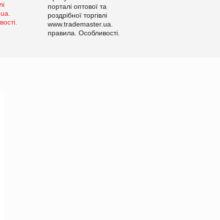
порталі оптової та
роздрібної торгівлі
www.trademaster.ua.
правила. Особливості.
Рекомендації