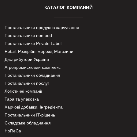
КАТАЛОГ КОМПАНИЙ
Постачальники продуктів харчування
Постачальники nonfood
Постачальники Private Label
Retail. Роздрібні мережі, Магазини
Дистрибутори України
Агропромисловий комплекс
Постачальники обладнання
Постачальники послуг
Логістичні компанії
Тара та упаковка
Харчові добавки. Інгредієнти.
Постачальники IT-рішень
Складське обладнання
HoReCa