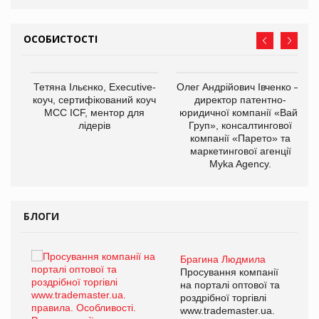
ОСОБИСТОСТІ
,
Тетяна Ільєнко, Executive-
Олег Андрійович Івченко —
ОВ
коуч, сертифікований коуч
директор патентно-
МСС ICF, ментор для
юридичної компанії «Вайз
лідерів
Груп», консалтингової
компанії «Парето» та
маркетингової агенції
Myka Agency.
БЛОГИ
Брагина Людмила
ї
Просування компанії
а
на порталі оптової та
роздрібної торгівлі
www.trademaster.ua.