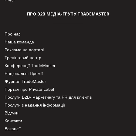
ПРО В2В МЕДІА-ГРУПУ TRADEMASTER
Про нас
Наша команда
Реклама на порталі
Тренінговий центр
Конференції TradeMaster
Національні Премії
Журнал TradeMaster
Портал про Private Label
Послуги В2В- маркетингу та PR для клієнтів
Послуги з надання інформації
Відгуки
Контакти
Вакансії