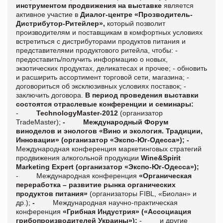
инструментом продвижения на выставке
является
активное участие в
Диалог-центре «Прозводитель-
Дистрибутор-Ритейлер»,
который позволит
производителям и поставщикам в комфортных условиях
встретиться с дистрибуторами продуктов питания и
представителями продуктового ритейла, чтобы:
-
предоставить/получить информацию о новых,
экзотических продуктах, деликатесах и прочее;
- обновить
и расширить ассортимент торговой сети, магазина;
-
договориться об эксклюзивных условиях поставок;
-
заключить договора.
В период проведения выставки
состоятся отраслевые конференции и семинары:
-
TechnologyMaster-2012
(организатор
TradeMaster
);
-
Международный Форум
виноделов и энологов
«Вино и экология. Традиции,
Инновации»
(организатор «Экспо-Юг-Одесса»);
-
Международная конференция маркетинговых стратегий
продвижения алкогольной продукции
Wine
&
Spirit
Marketing
Expert
(организатор «Экспо-Юг-Одесса»);
-
Международная конференция
«Органическая
переработка
– развитие рынка органических
продуктов питания»
(организаторы
FIBL
, «Биолан» и
др.);
-
Международная научно-практическая
конференция
«Грибная Индустрия»
(
«Ассоциация
грибопроизводителей Украины»
);
-
и другие