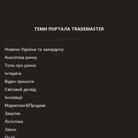
ТЕМИ ПОРТАЛА TRADEMASTER
Новини України та закордону
Аналітика ринку
Топи про ринок
Інтерв’ю
Відео-тренінги
Світовий досвід
Інновації
Маркетинг&Продажі
Закупки
Логістика
Закон
Події