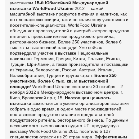
участникам
15-й Юбилейной Международной
выставки
WorldFood
Ukraine
2012
– самой
масштабной выставке продуктов питания и напитков, как
по площади экспозиции, так и по количеству участников и
посетителей-специалистов. WorldFood Ukraine
объединяет производителей и дистрибьюторов продуктов
питания с представителями продуктового ритейла,
ресторанного бизнеса. Более 250 участников, более 6
тыс. кв. м выставочной площади! Уже сейчас
подтвердили участие в выставке Национальные
павильоны Германии, Греции, Китая, Польши, Египта,
Турции, Шри-Ланки, а также производители и поставщики
из Украины, Белоруссии, России, Австрии, Италии,
Великобритании, Турции и других стран.
Более 250
участников, более 6 тыс. кв. м выставочной
площади
!
WorldFood
Ukraine
состоится 30 октября – 2
ноября 2012 в Международном выставочном центре, г.
Киев, Броварской пр-т, 15.
Настоящая ценность
выставки
заключается в умении организаторов выставки
собрать в одно время, в одном месте производителей,
поставщиков продуктов питания и представителей
продуктового ритейла, ресторанного бизнеса. По данным
независимого выставочного аудита
UFI
предыдущую
выставку
WorldFood
Ukraine
2011 посетило 6 127
специалистов отрасли из 29 стран мира.
Эффективным