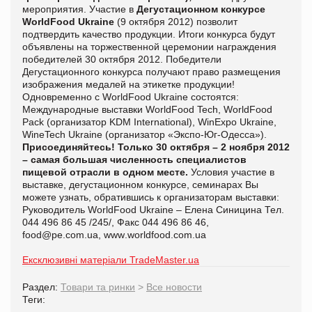
мероприятия.
Участие в
Дегустационном конкурсе
WorldFood
Ukraine
(9 октября 2012) позволит
подтвердить качество продукции
. Итоги конкурса будут
объявлены на торжественной церемонии награждения
победителей 30 октября 2012. Победители
Дегустационного конкурса получают право размещения
изображения медалей на этикетке продукции!
Одновременно с
WorldFood
Ukraine
состоятся:
Международные выставки
WorldFood
Tech
,
WorldFood
Pack
(организатор
KDM
International
),
WinExpo
Ukraine
,
WineTech
Ukraine
(организатор «Экспо-Юг-Одесса»
).
Присоединяйтесь! Только 30 октября – 2 ноября 2012
– самая большая численность специалистов
пищевой отрасли в одном месте.
Условия участие в
выставке, дегустационном конкурсе, семинарах Вы
можете узнать, обратившись к организаторам выставки:
Руководитель
WorldFood
Ukraine
– Елена Синицина
Тел.
044 496 86 45 /245/, Факс 044 496 86 46,
food
@
pe
.
com
.
ua
,
www
.
worldfood
.
com
.
ua
Ексклюзивні матеріали TradeMaster.ua
Раздел:
Товари та ринки
>
Все новости
Теги: