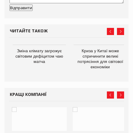
ЧИТАЙТЕ ТАКОЖ
Зміна клімату загрожує
Криза у Китаї може
ne
світовим дефіцитом чаю
спричинити великі
матча
потрясіння для світової
економіки
КРАЩІ КОМПАНІЇ