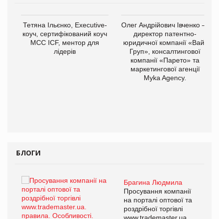
,
Тетяна Ільєнко, Executive-
Олег Андрійович Івченко —
ОВ
коуч, сертифікований коуч
директор патентно-
МСС ICF, ментор для
юридичної компанії «Вайз
лідерів
Груп», консалтингової
компанії «Парето» та
маркетингової агенції
Myka Agency.
БЛОГИ
Брагина Людмила
ї
Просування компанії
а
на порталі оптової та
роздрібної торгівлі
www.trademaster.ua.