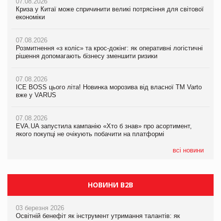
07.08.2026
07.08.2026
07.08.2026
Криза у Китаї може спричинити великі потрясіння для світової
Криза у Китаї може спричинити великі потрясіння для світової
Криза у Китаї може спричинити великі потрясіння для світової
економіки
економіки
економіки
07.08.2026
07.08.2026
07.08.2026
Розмитнення «з коліс» та крос-докінг: як оперативні логістичні
Розмитнення «з коліс» та крос-докінг: як оперативні логістичні
Kraft Heinz скоротила збиток у першому півріччі
рішення допомагають бізнесу зменшити ризики
рішення допомагають бізнесу зменшити ризики
07.08.2026
07.08.2026
07.08.2026
Продажі Hugo Boss впали на 9%
ICE BOSS цього літа! Новинка морозива від власної ТМ Varto
ICE BOSS цього літа! Новинка морозива від власної ТМ Varto
вже у VARUS
вже у VARUS
07.08.2026
Франція заборонила рекламні дзвінки без згоди клієнтів
07.08.2026
07.08.2026
EVA.UA запустила кампанію «Хто б знав» про асортимент,
EVA.UA запустила кампанію «Хто б знав» про асортимент,
якого покупці не очікують побачити на платформі
якого покупці не очікують побачити на платформі
всі новини
НОВИНИ B2B
03 березня 2026
Освітній бенефіт як інструмент утримання талантів: як