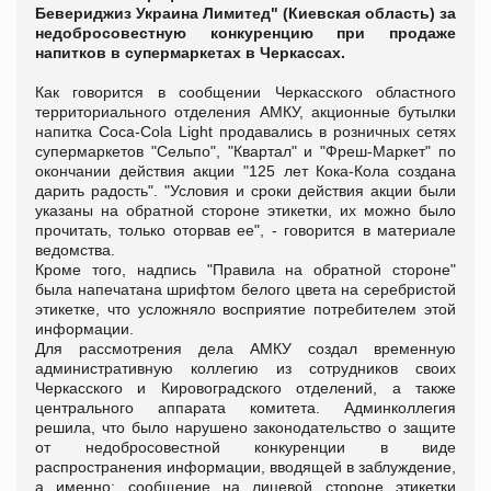
Бевериджиз Украина Лимитед" (Киевская область) за
недобросовестную конкуренцию при продаже
напитков в супермаркетах в Черкассах.
Как говорится в сообщении Черкасского областного
территориального отделения АМКУ, акционные бутылки
напитка Сoca-Сola Light продавались в розничных сетях
супермаркетов "Сельпо", "Квартал" и "Фреш-Маркет" по
окончании действия акции "125 лет Кока-Кола создана
дарить радость". "Условия и сроки действия акции были
указаны на обратной стороне этикетки, их можно было
прочитать, только оторвав ее", - говорится в материале
ведомства.
Кроме того, надпись "Правила на обратной стороне"
была напечатана шрифтом белого цвета на серебристой
этикетке, что усложняло восприятие потребителем этой
информации.
Для рассмотрения дела АМКУ создал временную
административную коллегию из сотрудников своих
Черкасского и Кировоградского отделений, а также
центрального аппарата комитета. Админколлегия
решила, что было нарушено законодательство о защите
от недобросовестной конкуренции в виде
распространения информации, вводящей в заблуждение,
а именно: сообщение на лицевой стороне этикетки