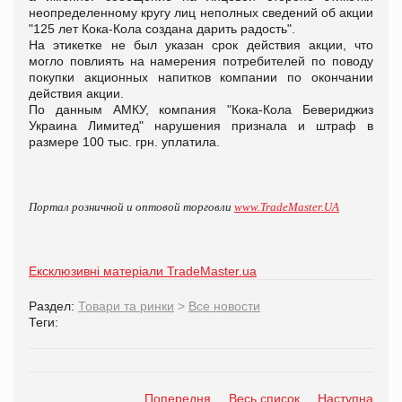
неопределенному кругу лиц неполных сведений об акции
"125 лет Кока-Кола создана дарить радость".
На этикетке не был указан срок действия акции, что
могло повлиять на намерения потребителей по поводу
покупки акционных напитков компании по окончании
действия акции.
По данным АМКУ, компания "Кока-Кола Бевериджиз
Украина Лимитед" нарушения признала и штраф в
размере 100 тыс. грн. уплатила.
Портал розничной и оптовой торговли
www.TradeMaster.UA
Ексклюзивні матеріали TradeMaster.ua
Раздел:
Товари та ринки
>
Все новости
Теги:
Попередня
Весь список
Наступна