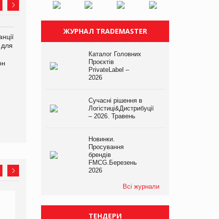
ЖУРНАЛ TRADEMASTER
нції
Amazon поверне клієнтам
У Євросоюзі набули
 для
600 млн доларів за раніше
чинності нові правила
Каталог Головних
сплачені мита
щодо штучного інтелекту
Проєктів
он
PrivateLabel –
2026
Сучасні рішення в
Логістиці&Дистрибуції
– 2026. Травень
Новинки.
Просування
брендів
FMCG.Березень
2026
Всі журнали
ТЕНДЕРИ