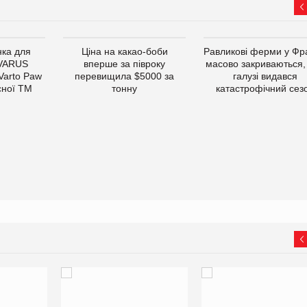
ка для
Ціна на какао-боби
Равликові ферми у Фра
 VARUS
вперше за півроку
масово закриваються,
 Varto Paw
перевищила $5000 за
галузі видався
сної ТМ
тонну
катастрофічний сез