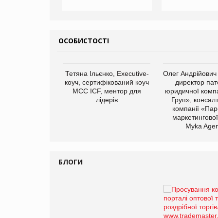
ОСОБИСТОСТІ
арас Ігорович,
Тетяна Ільєнко, Executive-
Олег Андрійович
иробництва ТОВ
коуч, сертифікований коуч
директор пат
Герчак"
МСС ICF, ментор для
юридичної компа
лідерів
Груп», консал
компанії «Пар
маркетингової
Myka Agen
БЛОГИ
Брагина Людмила
Просування компанії на
порталі оптової та
роздрібної торгівлі