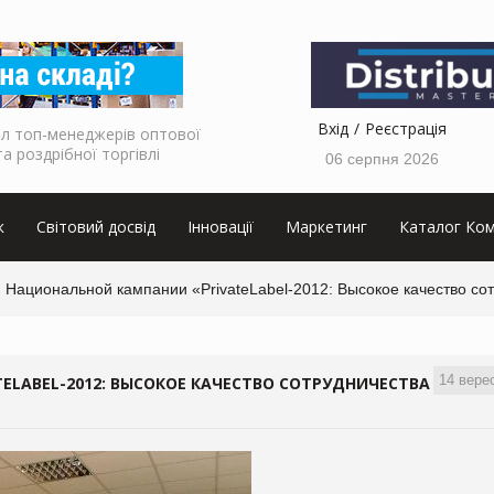
Вхід
Реєстрація
л топ-менеджерів оптової
та роздрібної торгівлі
06 серпня 2026
к
Світовий досвід
Інновації
Маркетинг
Каталог Ком
 Национальной кампании «PrivateLabel-2012: Высокое качество со
14 вере
LABEL-2012: ВЫСОКОЕ КАЧЕСТВО СОТРУДНИЧЕСТВА