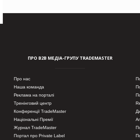
ПРО В2В МЕДІА-ГРУПУ TRADEMASTER
Про нас
П
Наша команда
П
Реклама на порталі
По
Тренінговий центр
Re
Конференції TradeMaster
Д
Національні Премії
А
Журнал TradeMaster
П
Портал про Private Label
П