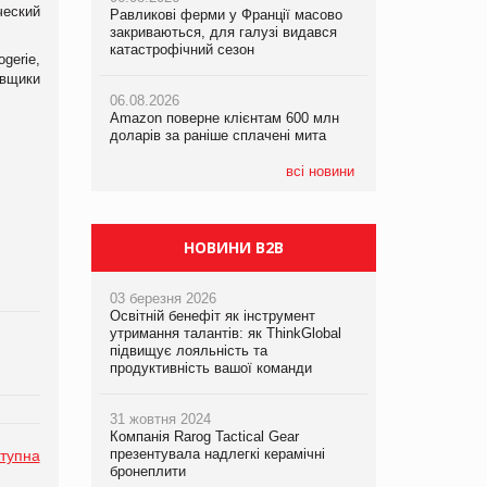
ческий
Равликові ферми у Франції масово
Равликові ферми у Франції масово
Amazon поверне клієнтам 600 млн
закриваються, для галузі видався
закриваються, для галузі видався
доларів за раніше сплачені мита
катастрофічний сезон
катастрофічний сезон
gerie,
авщики
05.08.2026
06.08.2026
06.08.2026
У Євросоюзі набули чинності нові
Amazon поверне клієнтам 600 млн
Amazon поверне клієнтам 600 млн
правила щодо штучного інтелекту
доларів за раніше сплачені мита
доларів за раніше сплачені мита
всі новини
НОВИНИ B2B
03 березня 2026
Освітній бенефіт як інструмент
утримання талантів: як ThinkGlobal
підвищує лояльність та
продуктивність вашої команди
31 жовтня 2024
Компанія Rarog Tactical Gear
презентувала надлегкі керамічні
тупна
бронеплити