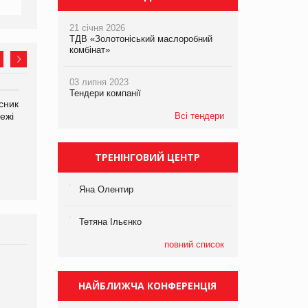
21 січня 2026
ТДВ «Золотоніський маслоробний
комбінат»
03 липня 2023
Тендери компанії
сник
Олексій Логачов-Михайлов
Яна Сараніна, директор
Всі тендери
ежі
Файно маркет Директор
компанії «УкраМарин»
департаменту з
виробництва
ТРЕНІНГОВИЙ ЦЕНТР
Яна Олентир
Тетяна Ільєнко
повний список
Брагина Людмила
Просування компанії на
НАЙБЛИЖЧА КОНФЕРЕНЦІЯ
порталі оптової та
роздрібної торгівлі