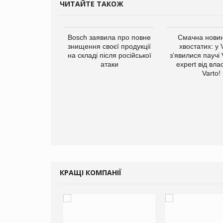
ЧИТАЙТЕ ТАКОЖ
ратила понад $1
Bosch заявила про повне
Смачна новин
 маркетинг за
знищення своєї продукції
хвостатих: у
вартал
на складі після російської
з’явилися паучі
атаки
expert від вла
Varto!
КРАЩІ КОМПАНІЇ