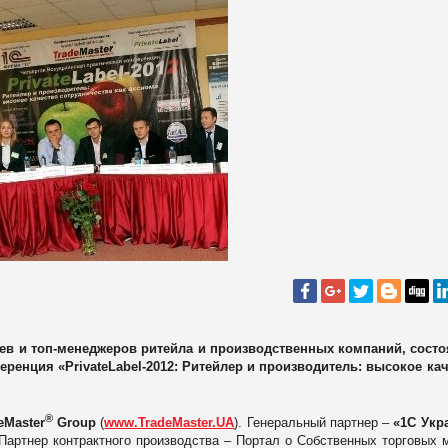
льцев и топ-менеджеров ритейла и производственных компаний, сост
еренция «PrivateLabel-2012: Ритейлер и производитель: высокое ка
®
eMaster
Group
(
www.TradeMaster.UA
). Генеральный партнер –
«1С Укр
 Партнер контрактного производства – Портал о Собственных торговых 