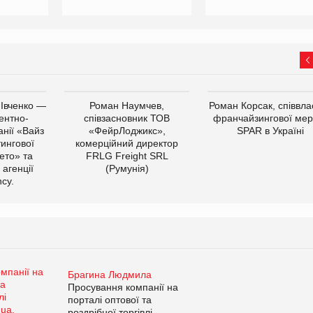
 Івченко —
Роман Наумчев,
Роман Корсак, співвла
ентно-
співзасновник ТОВ
франчайзингової мер
нії «Вайз
«ФейрЛоджикс»,
SPAR в Україні
тингової
комерційний директор
ето» та
FRLG Freight SRL
 агенції
(Румунія)
cy.
Брагина Людмила
Просування компанії на
порталі оптової та
роздрібної торгівлі