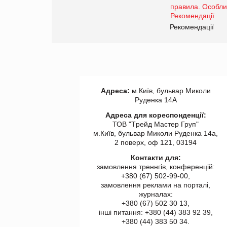
www.trademaster.ua.
правила. Особливості.
ії
Рекомендації
Адреса:
м.Київ, бульвар Миколи
Руденка 14А
Адреса для кореспонденції:
ТОВ "Tрейд Мастер Груп"
м.Київ, бульвар Миколи Руденка 14а,
2 поверх, оф 121, 03194
Контакти для:
замовлення треннгів, конференцій:
+380 (67) 502-99-00,
замовлення реклами на порталі,
журналах:
+380 (67) 502 30 13,
інші питання: +380 (44) 383 92 39,
+380 (44) 383 50 34.