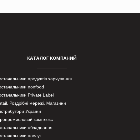
КАТАЛОГ КОМПАНИЙ
остачальники продуктів харчування
остачальники nonfood
стачальники Private Label
tail. Роздрібні мережі, Магазини
истрибутори України
гропромисловий комплекс
остачальники обладнання
остачальники послуг