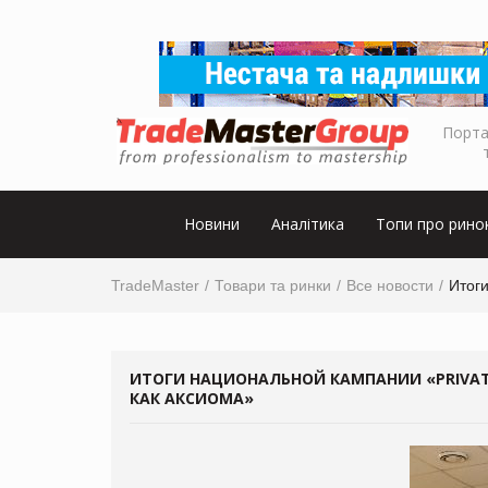
Порта
Новини
Аналітика
Топи про рино
TradeMaster
Товари та ринки
Все новости
Итоги
ИТОГИ НАЦИОНАЛЬНОЙ КАМПАНИИ «PRIVATE
КАК АКСИОМА»