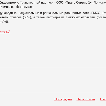
Хладопром
», Транспортный партнер –
ООО «Транс-Сервис-1»
, Логисти
– Компания
«Мономах».
ународные, национальные и региональные
розничные сети
(FMCG, Dro
ители
товаров (60%), а также партнеры из
смежных отраслей
(пост
(5%)).
ster.UA
Попередня
Весь список
Нас