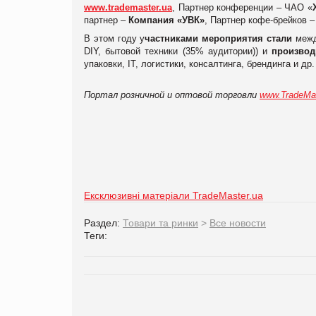
www.trademaster.ua
, Партнер конференции – ЧАО «
партнер –
Компания «УВК»
, Партнер кофе-брейков 
В этом году у
частниками мероприятия стали
межд
DIY, бытовой техники (35% аудитории)) и
производ
упаковки, IТ, логистики, консалтинга, брендинга и др.
Портал розничной и оптовой торговли
www.TradeMa
Ексклюзивні матеріали TradeMaster.ua
Раздел:
Товари та ринки
>
Все новости
Теги: