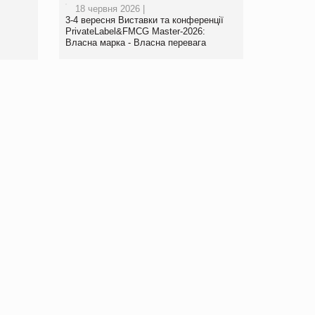
18 червня 2026 |
www.trademaster.ua.
3-4 вересня Виставки та конференції
правила. Особливості.
PrivateLabel&FMCG Master-2026:
Власна марка - Власна перевага