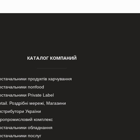
КАТАЛОГ КОМПАНИЙ
остачальники продуктів харчування
остачальники nonfood
стачальники Private Label
tail. Роздрібні мережі, Магазини
истрибутори України
гропромисловий комплекс
остачальники обладнання
остачальники послуг