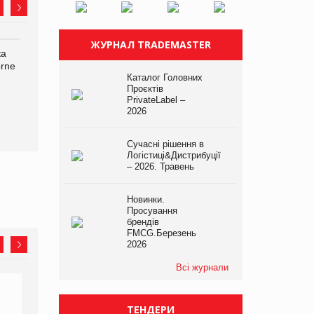
ЖУРНАЛ TRADEMASTER
ка
Bosch заявила про повне
Смачна новинка для
orne
знищення своєї продукції
хвостатих: у VARUS
Каталог Головних
на складі після російської
з’явилися паучі Varto Paw
Проєктів
атаки
expert від власної ТМ
PrivateLabel –
Varto!
2026
Сучасні рішення в
Логістиці&Дистрибуції
– 2026. Травень
Новинки.
Просування
брендів
FMCG.Березень
2026
Всі журнали
ТЕНДЕРИ