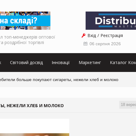
Вхід
Реєстрація
л топ-менеджерів оптової
та роздрібної торгівлі
06 серпня 2026
к
Світовий досвід
Інновації
Маркетинг
Каталог Ком
ебители больше покупают сигареты, нежели хлеб и молоко
18 вере
Ы, НЕЖЕЛИ ХЛЕБ И МОЛОКО