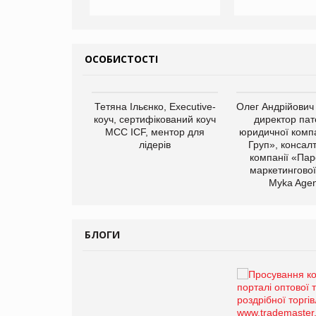
ОСОБИСТОСТІ
арас Ігорович,
Тетяна Ільєнко, Executive-
Олег Андрійович
иробництва ТОВ
коуч, сертифікований коуч
директор пат
Герчак"
МСС ICF, ментор для
юридичної компа
лідерів
Груп», консал
компанії «Пар
маркетингової
Myka Agen
БЛОГИ
Брагина Людмила
Просування компанії на
порталі оптової та
роздрібної торгівлі