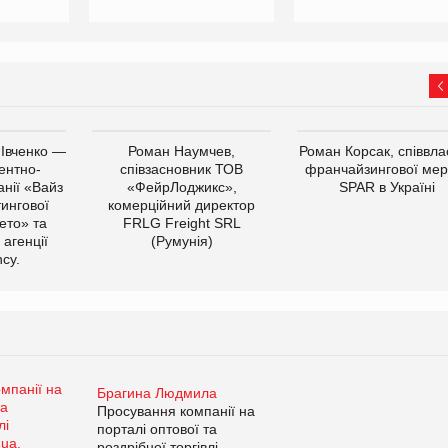
 Івченко —
Роман Наумчев,
Роман Корсак, співвла
ентно-
співзасновник ТОВ
франчайзингової мер
нії «Вайз
«ФейрЛоджикс»,
SPAR в Україні
тингової
комерційний директор
ето» та
FRLG Freight SRL
 агенції
(Румунія)
cy.
Брагина Людмила
Просування компанії на
порталі оптової та
роздрібної торгівлі