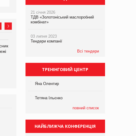
21 січня 2026
ТДВ «Золотоніський маслоробний
комбінат»
03 липня 2023
Тендери компанії
сник
Олексій Логачов-Михайлов
Яна Сараніна, директор
ежі
Файно маркет Директор
Всі тендери
компанії «УкраМарин»
департаменту з
виробництва
ТРЕНІНГОВИЙ ЦЕНТР
Яна Олентир
Тетяна Ільєнко
повний список
Брагина Людмила
Просування компанії на
НАЙБЛИЖЧА КОНФЕРЕНЦІЯ
порталі оптової та
роздрібної торгівлі