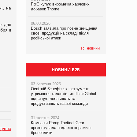
P&G купує виробника харчових
P&G купує виробника харчових
P&G купує виробника харчових
., на
добавок Thorne
добавок Thorne
добавок Thorne
06.08.2026
06.08.2026
06.08.2026
ак для
Bosch заявила про повне знищення
Bosch заявила про повне знищення
Bosch заявила про повне знищення
ября в
своєї продукції на складі після
своєї продукції на складі після
своєї продукції на складі після
російської атаки
російської атаки
російської атаки
всі новини
НОВИНИ B2B
03 березня 2026
Освітній бенефіт як інструмент
утримання талантів: як ThinkGlobal
підвищує лояльність та
продуктивність вашої команди
31 жовтня 2024
Компанія Rarog Tactical Gear
презентувала надлегкі керамічні
тупна
бронеплити