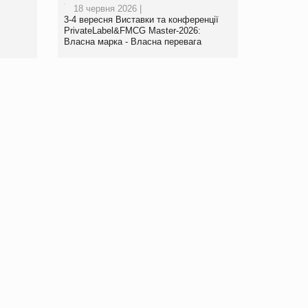
18 червня 2026 |
www.trademaster.ua.
3-4 вересня Виставки та конференції
правила. Особливості.
PrivateLabel&FMCG Master-2026:
Власна марка - Власна перевага