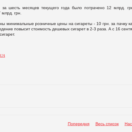
 за шесть месяцев текущего года было потрачено 12 млрд. грн
 млрд. грн.
ны минимальные розничные цены на сигареты - 10 грн. за пачку к
ведение повысит стоимость дешевых сигарет в 2-3 раза. А с 16 сент
сигарет.
.UA
Попередня
Весь список
Нас