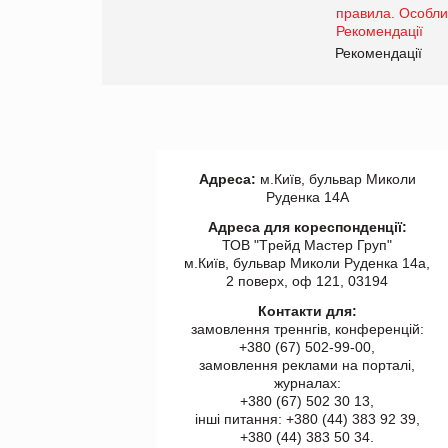
www.trademaster.ua.
правила. Особливості.
ії
Рекомендації
Адреса:
м.Київ, бульвар Миколи
Руденка 14А
Адреса для кореспонденції:
ТОВ "Tрейд Мастер Груп"
м.Київ, бульвар Миколи Руденка 14а,
2 поверх, оф 121, 03194
Контакти для:
замовлення треннгів, конференцій:
+380 (67) 502-99-00,
замовлення реклами на порталі,
журналах:
+380 (67) 502 30 13,
інші питання: +380 (44) 383 92 39,
+380 (44) 383 50 34.