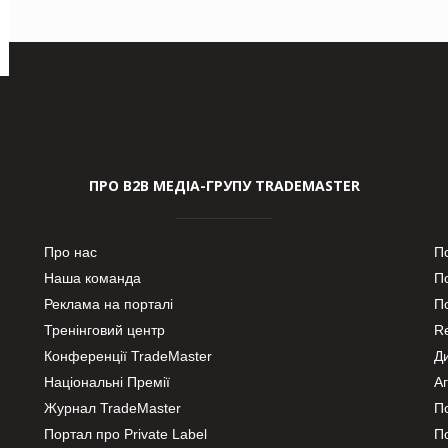
ПРО В2В МЕДІА-ГРУПУ TRADEMASTER
Про нас
П
Наша команда
П
Реклама на порталі
По
Тренінговий центр
Re
Конференції TradeMaster
Д
Національні Премії
А
Журнал TradeMaster
П
Портал про Private Label
П