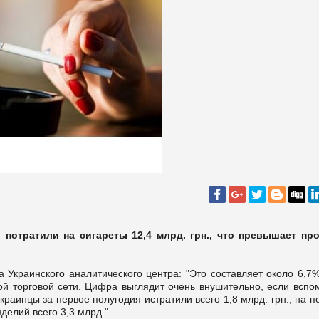
ы потратили на сигареты 12,4 млрд. грн., что превышает пр
краинского аналитического центра: "Это составляет около 6,7%
ой торговой сети. Цифра выглядит очень внушительно, если вспом
краинцы за первое полугодия истратили всего 1,8 млрд. грн., на п
зделий всего 3,3 млрд.".