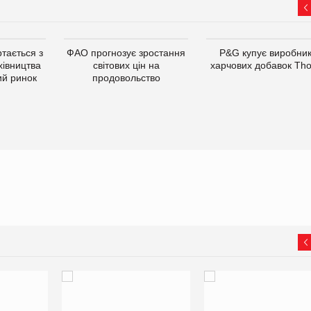
тається з
ФАО прогнозує зростання
P&G купує виробни
хівництва
світових цін на
харчових добавок Th
ий ринок
продовольство