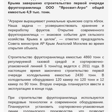
Крыма завершено строительство первой очереди
фруктохранилища ООО "Яросвит-Агро" общей
емкостью 4,9 тыс. тонн.
"Аграрии выращивают уникальные крымские сорта яблок.
Наша задача — усовершенствовать хранение и
переработку фруктов. Открытие современного
фруктохранилища — знаковое событие для сельского
хозяйства Крыма в целом", — отметил председатель
Совета министров АР Крым Анатолий Могилев во время
открытия объекта.
Строительство фруктохранилища емкостью 4860 тонн с
регулируемой газовой средой и сортировочно-
упаковочной линией 5 тонн/год ведется с 2011 года. В
настоящее время закончено строительство первой
очереди холодильника емкостью 2430 тонн. В
холодильнике оборудовано 120 камер по 120 тонн и 12
камер по 90 тонн. Вторую очередь планируется ввести в
эксплуатацию в конце года.
При строительстве фруктохранилища используются
передовые технологии и современное оборудование.
Планируется установить сортировочно-упаковочные
линии голландского производства, что позволит