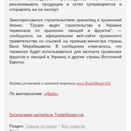
реализовывать продукцию в сетях супермаркетов и
отправлять ее на экспорт.
Заинтересовался строительством хранилищ и грузинский
бизнес. "Грузия ведет строительство в Украине
терминала по хранению овощей и фруктов", —
сообщалось на официальном веб-сайте грузинского
правительства со ссылкой на премьер-министра страны
Вано Мерабишвили. В сообщении отмечалось, что
терминал будет использоваться для экспорта грузинских
фруктов и овощей в Украину и другие страны Восточной
Европы.
Портал розничной и оптовой торговли
www.TradeMaster.UA
По материалам:
«Дело»
Ексклюзивні матеріали TradeMaster.ua
Раздел:
Товари та ринки
>
Все новости