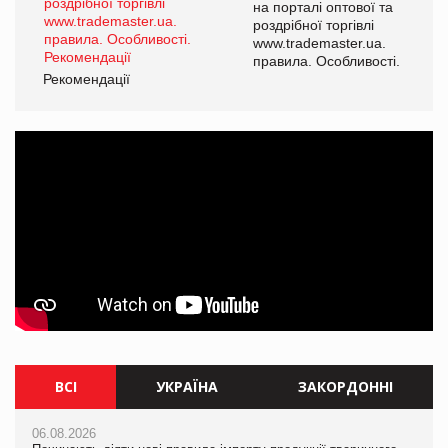
а
на порталі оптової та
роздрібної торгівлі
www.trademaster.ua.
і.
правила. Особливості.
Рекомендації
Ре
ВСІ
УКРАЇНА
ЗАКОРДОННІ
06.08.2026
06.08.2026
06.08.2026