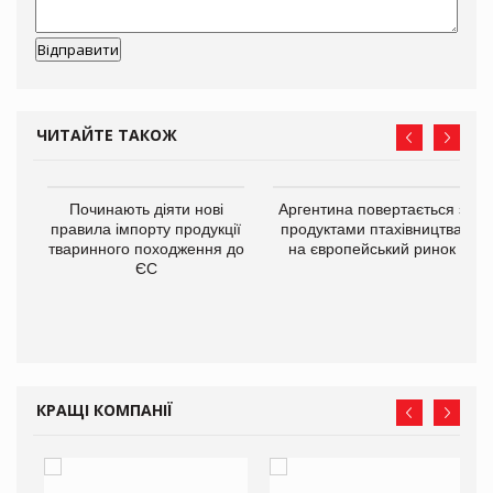
ЧИТАЙТЕ ТАКОЖ
в
Починають діяти нові
Аргентина повертається з
правила імпорту продукції
продуктами птахівництва
тваринного походження до
на європейський ринок
О:
ЄС
КРАЩІ КОМПАНІЇ