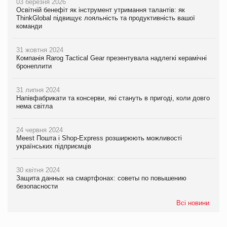
03 березня 2026
Освітній бенефіт як інструмент утримання талантів: як
ThinkGlobal підвищує лояльність та продуктивність вашої
команди
31 жовтня 2024
Компанія Rarog Tactical Gear презентувала надлегкі керамічні
бронеплити
31 липня 2024
Напівфабрикати та консерви, які стануть в пригоді, коли довго
нема світла
24 червня 2024
Meest Пошта і Shop-Express розширюють можливості
українських підприємців
30 квітня 2024
Защита данных на смартфонах: советы по повышению
безопасности
Всі новини