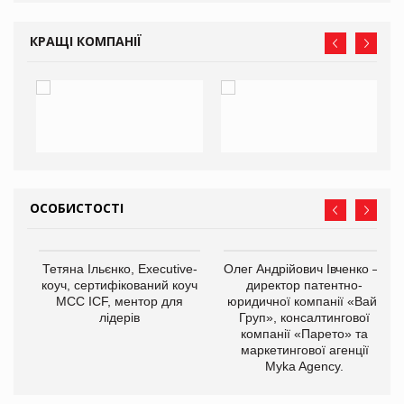
КРАЩІ КОМПАНІЇ
ОСОБИСТОСТІ
,
Тетяна Ільєнко, Executive-
Олег Андрійович Івченко —
ОВ
коуч, сертифікований коуч
директор патентно-
МСС ICF, ментор для
юридичної компанії «Вайз
лідерів
Груп», консалтингової
компанії «Парето» та
маркетингової агенції
Myka Agency.