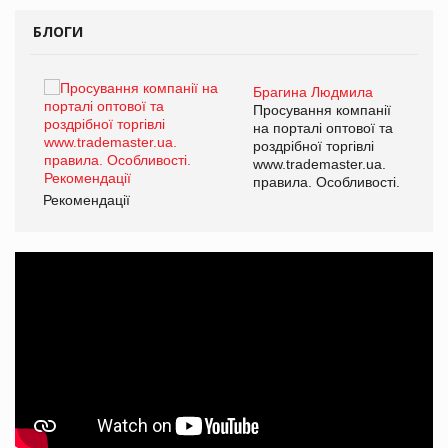
БЛОГИ
Брагина Людмила
ї
Просування компанії
а
на порталі оптової та
роздрібної торгівлі
www.trademaster.ua.
і.
правила. Особливості.
Рекомендації
Ре