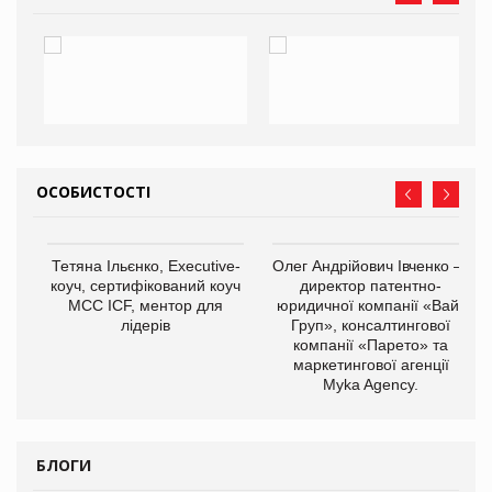
ОСОБИСТОСТІ
,
Тетяна Ільєнко, Executive-
Олег Андрійович Івченко —
ОВ
коуч, сертифікований коуч
директор патентно-
МСС ICF, ментор для
юридичної компанії «Вайз
лідерів
Груп», консалтингової
компанії «Парето» та
маркетингової агенції
Myka Agency.
БЛОГИ