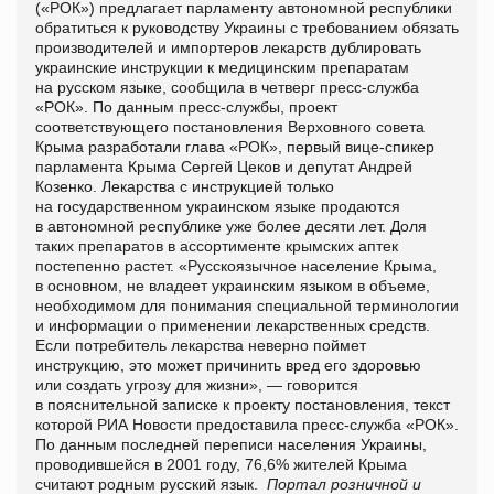
(«РОК») предлагает парламенту автономной республики
обратиться к руководству Украины с требованием обязать
производителей и импортеров лекарств дублировать
украинские инструкции к медицинским препаратам
на русском языке, сообщила в четверг пресс-служба
«РОК». По данным пресс-службы, проект
соответствующего постановления Верховного совета
Крыма разработали глава «РОК», первый вице-спикер
парламента Крыма Сергей Цеков и депутат Андрей
Козенко. Лекарства с инструкцией только
на государственном украинском языке продаются
в автономной республике уже более десяти лет. Доля
таких препаратов в ассортименте крымских аптек
постепенно растет. «Русскоязычное население Крыма,
в основном, не владеет украинским языком в объеме,
необходимом для понимания специальной терминологии
и информации о применении лекарственных средств.
Если потребитель лекарства неверно поймет
инструкцию, это может причинить вред его здоровью
или создать угрозу для жизни», — говорится
в пояснительной записке к проекту постановления, текст
которой РИА Новости предоставила пресс-служба «РОК».
По данным последней переписи населения Украины,
проводившейся в 2001 году, 76,6% жителей Крыма
считают родным русский язык.
Портал розничной и