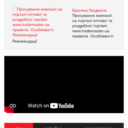
Брагина Людмила
ї
Просування компанії
а
на порталі оптової та
роздрібної торгівлі
www.trademaster.ua.
і.
правила. Особливості.
Рекомендації
Ре