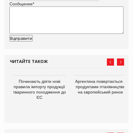
Сообщение
*
ЧИТАЙТЕ ТАКОЖ
в
Починають діяти нові
Аргентина повертається з
правила імпорту продукції
продуктами птахівництва
тваринного походження до
на європейський ринок
О:
ЄС