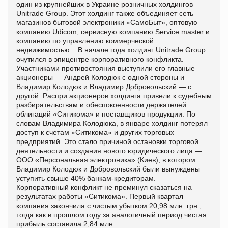
один из крупнейших в Украине розничных холдингов
Unitrade Group. Этот холдинг также объединяет сеть
магазинов бытовой электроники «СамоБыт», оптовую
компанию Udicom, сервисную компанию Service master и
компанию по управлению коммерческой
недвижимостью. В начале года холдинг Unitrade Group
очутился в эпицентре корпоративного конфликта.
Участниками противостояния выступили его главные
акционеры — Андрей Колодюк с одной стороны и
Владимир Колодюк и Владимир Добровольский — с
другой. Распри акционеров холдинга привели к судебным
разбирательствам и обеспокоенности держателей
облигаций «Ситикома» и поставщиков продукции. По
словам Владимира Колодюка, в январе холдинг потерял
доступ к счетам «Ситикома» и других торговых
предприятий. Это стало причиной остановки торговой
деятельности и создания нового юридического лица —
ООО «Персональная электроника» (Киев), в котором
Владимир Колодюк и Добровольский были вынуждены
уступить свыше 40% банкам-кредиторам.
Корпоративный конфликт не преминул сказаться на
результатах работы «Ситикома». Первый квартал
компания закончила с чистым убытком 20,98 млн. грн.,
тогда как в прошлом году за аналогичный период чистая
прибыль составила 2,84 млн.