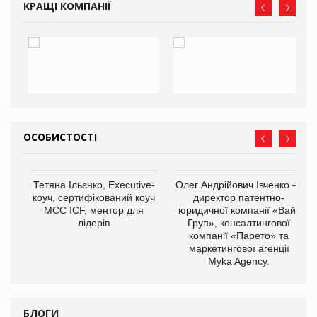
КРАЩІ КОМПАНІЇ
ОСОБИСТОСТІ
,
Тетяна Ільєнко, Executive-
Олег Андрійович Івченко —
ОВ
коуч, сертифікований коуч
директор патентно-
МСС ICF, ментор для
юридичної компанії «Вайз
лідерів
Груп», консалтингової
компанії «Парето» та
маркетингової агенції
Myka Agency.
БЛОГИ