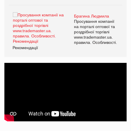
Брагина Людмила
ї
Просування компанії
а
на порталі оптової та
роздрібної торгівлі
www.trademaster.ua.
і.
правила. Особливості.
Рекомендації
Ре