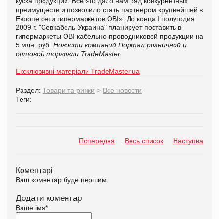
куска продукции. Все это дало нам ряд конкурентных
преимуществ и позволило стать партнером крупнейшей в
Европе сети гипермаркетов OBI». До конца I полугодия
2009 г. "Севкабель-Украина" планирует поставить в
гипермаркеты OBI кабельно-проводниковой продукции на
5 млн. руб.
Новости компаний
Портал розничной и
оптовой торговли TradeMaster
Ексклюзивні матеріали TradeMaster.ua
Раздел:
Товари та ринки
>
Все новости
Теги:
Попередня
Весь список
Наступна
Коментарі
Ваш коментар буде першим.
Додати коментар
Ваше імя
*