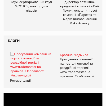
ОВ
коуч, сертифікований коуч
директор патентно-
МСС ICF, ментор для
юридичної компанії «Вайз
лідерів
Груп», консалтингової
компанії «Парето» та
маркетингової агенції
Myka Agency.
БЛОГИ
Брагина Людмила
ї
Просування компанії
а
на порталі оптової та
роздрібної торгівлі
www.trademaster.ua.
і.
правила. Особливості.
Рекомендації
Ре