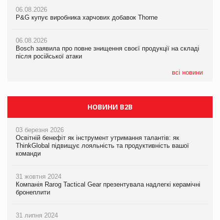
06.08.2026
06.08.2026
06.08.2026
P&G купує виробника харчових добавок Thorne
P&G купує виробника харчових добавок Thorne
P&G купує виробника харчових добавок Thorne
06.08.2026
06.08.2026
06.08.2026
Bosch заявила про повне знищення своєї продукції на складі
Bosch заявила про повне знищення своєї продукції на складі
Bosch заявила про повне знищення своєї продукції на складі
після російської атаки
після російської атаки
після російської атаки
всі новини
НОВИНИ B2B
03 березня 2026
Освітній бенефіт як інструмент утримання талантів: як
ThinkGlobal підвищує лояльність та продуктивність вашої
команди
31 жовтня 2024
Компанія Rarog Tactical Gear презентувала надлегкі керамічні
бронеплити
31 липня 2024