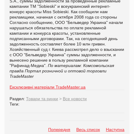
S.A., суммы задолженности за проведенные рекламные
кампании ТМ "Sobieski" и всеукраинский интернет-
конкурс красоты Miss Sobieski. Как сообщили нам
рекламщики, начиная с октября 2008 года со стороны
Согласно сообщению, ООО "Бельведер Украина" начали
нарушаться обязательства по оплате рекламной
кампании и конкурса красоты, установленные
подписанными договорами. Так, на сегодняшний день
задолженность составляет более 10 млн гривен.
Хозяйственный суд г. Киева рассмотрел дело о взыскании
с ООО "Бельведер Украина" суммы задолженности, и
вынесено решение в пользу рекламной компании
"Рафинад-Медиа".
По материалам: Комсомольская
правда
Портал розничной и оптовой торговли
TradeMaster
Ексклюзивні матеріали TradeMaster.ua
Раздел:
Товари та ринки
>
Все новости
Теги:
Попередня
Весь список
Наступна