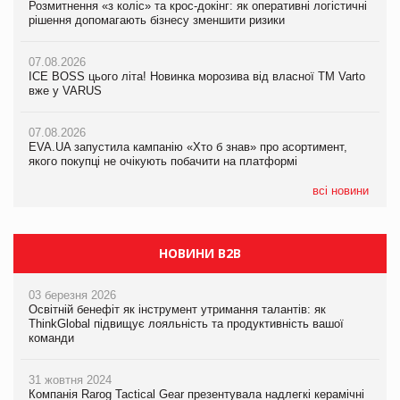
Розмитнення «з коліс» та крос-докінг: як оперативні логістичні
Розмитнення «з коліс» та крос-докінг: як оперативні логістичні
Kraft Heinz скоротила збиток у першому півріччі
рішення допомагають бізнесу зменшити ризики
рішення допомагають бізнесу зменшити ризики
07.08.2026
07.08.2026
07.08.2026
Продажі Hugo Boss впали на 9%
ICE BOSS цього літа! Новинка морозива від власної ТМ Varto
ICE BOSS цього літа! Новинка морозива від власної ТМ Varto
вже у VARUS
вже у VARUS
07.08.2026
Франція заборонила рекламні дзвінки без згоди клієнтів
07.08.2026
07.08.2026
EVA.UA запустила кампанію «Хто б знав» про асортимент,
EVA.UA запустила кампанію «Хто б знав» про асортимент,
якого покупці не очікують побачити на платформі
якого покупці не очікують побачити на платформі
всі новини
НОВИНИ B2B
03 березня 2026
Освітній бенефіт як інструмент утримання талантів: як
ThinkGlobal підвищує лояльність та продуктивність вашої
команди
31 жовтня 2024
Компанія Rarog Tactical Gear презентувала надлегкі керамічні