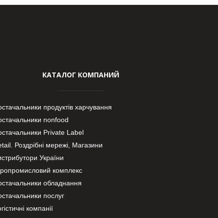
КАТАЛОГ КОМПАНИЙ
остачальники продуктів харчування
остачальники nonfood
стачальники Private Label
tail. Роздрібні мережі, Магазини
истрибутори України
гропромисловий комплекс
остачальники обладнання
остачальники послуг
гістичні компанії