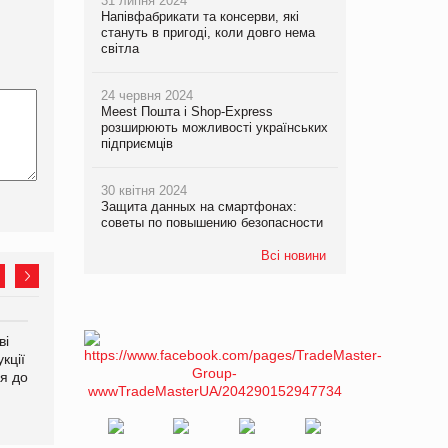
31 липня 2024
Напівфабрикати та консерви, які
стануть в пригоді, коли довго нема
світла
24 червня 2024
Meest Пошта і Shop-Express
розширюють можливості українських
підприємців
30 квітня 2024
Защита данных на смартфонах:
советы по повышению безопасности
Всі новини
ві
Аргентина повертається з
ФАО прогнозує зростання
кції
продуктами птахівництва
світових цін на
я до
на європейський ринок
продовольство