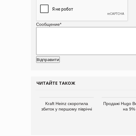
Сообщение
*
ЧИТАЙТЕ ТАКОЖ
верне клієнтам
Kraft Heinz скоротила
Продажі Hugo B
ларів за раніше
збиток у першому півріччі
на 9%
чені мита