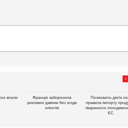
oss впали
Франція заборонила
Починають діяти но
рекламні дзвінки без згоди
правила імпорту проду
клієнтів
тваринного походженн
ЄС