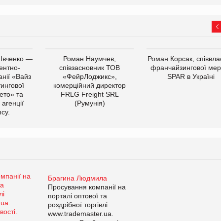
 Івченко —
Роман Наумчев,
Роман Корсак, співвла
ентно-
співзасновник ТОВ
франчайзингової мер
нії «Вайз
«ФейрЛоджикс»,
SPAR в Україні
тингової
комерційний директор
ето» та
FRLG Freight SRL
 агенції
(Румунія)
cy.
Брагина Людмила
Просування компанії на
порталі оптової та
роздрібної торгівлі
www.trademaster.ua.