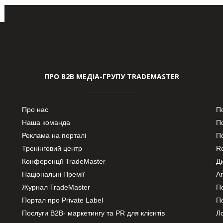
ПРО В2В МЕДІА-ГРУПУ TRADEMASTER
Про нас
П
Наша команда
П
Реклама на порталі
По
Тренінговий центр
Re
Конференції TradeMaster
Д
Національні Премії
А
Журнал TradeMaster
П
Портал про Private Label
П
Послуги В2В- маркетингу та PR для клієнтів
Ло