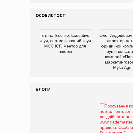
ОСОБИСТОСТІ
арас Ігорович,
Тетяна Ільєнко, Executive-
Олег Андрійович
иробництва ТОВ
коуч, сертифікований коуч
директор пат
Герчак"
МСС ICF, ментор для
юридичної компа
лідерів
Груп», консал
компанії «Пар
маркетингової
Myka Agen
БЛОГИ
Брагина Людмила
Просування компанії на
порталі оптової та
роздрібної торгівлі
www.trademaster.ua.