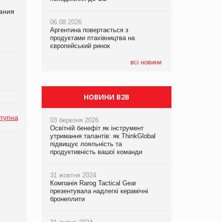
пания
06.08.2026
06.08.2026
06.08.2026
Аргентина повертається з
Аргентина повертається з
Аргентина повертається з
продуктами птахівництва на
продуктами птахівництва на
продуктами птахівництва на
європейський ринок
європейський ринок
європейський ринок
всі новини
НОВИНИ B2B
тупна
03 березня 2026
Освітній бенефіт як інструмент
утримання талантів: як ThinkGlobal
підвищує лояльність та
продуктивність вашої команди
31 жовтня 2024
Компанія Rarog Tactical Gear
презентувала надлегкі керамічні
бронеплити