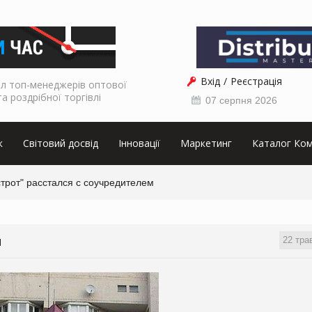
Вхід
Реєстрація
л топ-менеджерів оптової
та роздрібної торгівлі
07 серпня 2026
к
Світовий досвід
Інновації
Маркетинг
Каталог Ком
трот" расстался с соучредителем
22 тра
М