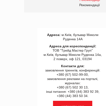
правила. Особливості.
ії
Рекомендації
Адреса:
м.Київ, бульвар Миколи
Руденка 14А
Адреса для кореспонденції:
ТОВ "Tрейд Мастер Груп"
м.Київ, бульвар Миколи Руденка 14а,
2 поверх, оф 121, 03194
Контакти для:
замовлення треннгів, конференцій:
+380 (67) 502-99-00,
замовлення реклами на порталі,
журналах:
+380 (67) 502 30 13,
інші питання: +380 (44) 383 92 39,
+380 (44) 383 50 34.