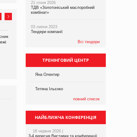
21 січня 2026
ТДВ «Золотоніський маслоробний
комбінат»
03 липня 2023
Тендери компанії
сник
Олексій Логачов-Михайлов
Яна Сараніна, директор
ежі
Файно маркет Директор
Всі тендери
компанії «УкраМарин»
департаменту з
виробництва
ТРЕНІНГОВИЙ ЦЕНТР
Яна Олентир
Тетяна Ільєнко
повний список
Брагина Людмила
Просування компанії на
НАЙБЛИЖЧА КОНФЕРЕНЦІЯ
порталі оптової та
роздрібної торгівлі
18 червня 2026 |
www.trademaster.ua.
3-4 вересня Виставки та конференції