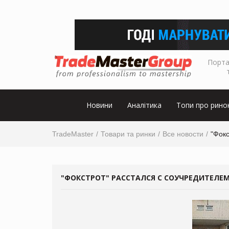
Порта
Новини
Аналітика
Топи про рино
TradeMaster
Товари та ринки
Все новости
"Фокс
"ФОКСТРОТ" РАССТАЛСЯ С СОУЧРЕДИТЕЛЕ