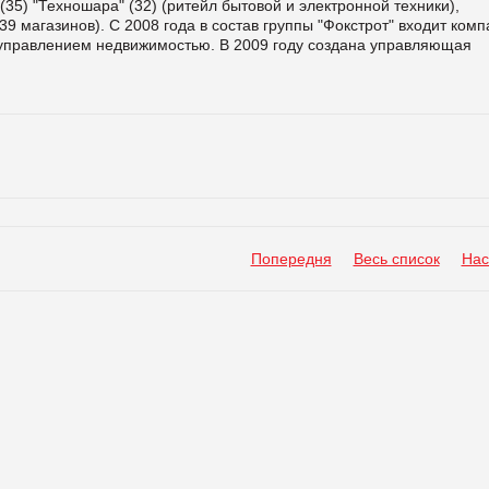
 (35) "Техношара" (32) (ритейл бытовой и электронной техники),
39 магазинов). С 2008 года в состав группы "Фокстрот" входит ком
управлением недвижимостью. В 2009 году создана управляющая
Попередня
Весь список
Нас