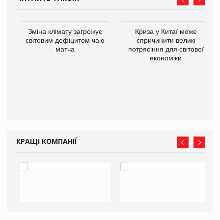
Зміна клімату загрожує
Криза у Китаї може
ne
світовим дефіцитом чаю
спричинити великі
матча
потрясіння для світової
економіки
КРАЩІ КОМПАНІЇ