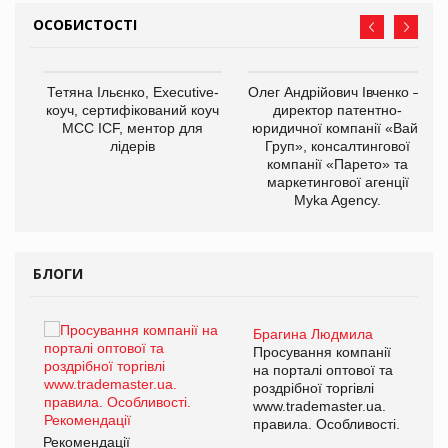
ОСОБИСТОСТІ
,
Тетяна Ільєнко, Executive-
Олег Андрійович Івченко —
ОВ
коуч, сертифікований коуч
директор патентно-
МСС ICF, ментор для
юридичної компанії «Вайз
лідерів
Груп», консалтингової
компанії «Парето» та
маркетингової агенції
Myka Agency.
БЛОГИ
Брагина Людмила
ї
Просування компанії
а
на порталі оптової та
роздрібної торгівлі
www.trademaster.ua.
і.
правила. Особливості.
Рекомендації
Ре