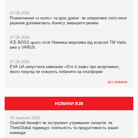
07.08.2026
07.08.2026
07.08.2026
Розмитнення «з коліс» та крос-докінг: як оперативні логістичні
Розмитнення «з коліс» та крос-докінг: як оперативні логістичні
Kraft Heinz скоротила збиток у першому півріччі
рішення допомагають бізнесу зменшити ризики
рішення допомагають бізнесу зменшити ризики
07.08.2026
07.08.2026
07.08.2026
Продажі Hugo Boss впали на 9%
ICE BOSS цього літа! Новинка морозива від власної ТМ Varto
ICE BOSS цього літа! Новинка морозива від власної ТМ Varto
вже у VARUS
вже у VARUS
07.08.2026
Франція заборонила рекламні дзвінки без згоди клієнтів
07.08.2026
07.08.2026
EVA.UA запустила кампанію «Хто б знав» про асортимент,
EVA.UA запустила кампанію «Хто б знав» про асортимент,
якого покупці не очікують побачити на платформі
якого покупці не очікують побачити на платформі
всі новини
НОВИНИ B2B
03 березня 2026
Освітній бенефіт як інструмент утримання талантів: як
ThinkGlobal підвищує лояльність та продуктивність вашої
команди