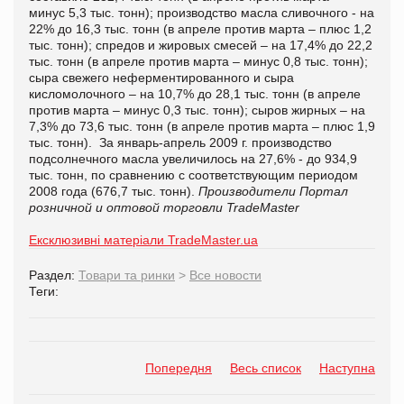
минус 5,3 тыс. тонн); производство масла сливочного - на
22% до 16,3 тыс. тонн (в апреле против марта – плюс 1,2
тыс. тонн); спредов и жировых смесей – на 17,4% до 22,2
тыс. тонн (в апреле против марта – минус 0,8 тыс. тонн);
сыра свежего неферментированного и сыра
кисломолочного – на 10,7% до 28,1 тыс. тонн (в апреле
против марта – минус 0,3 тыс. тонн); сыров жирных – на
7,3% до 73,6 тыс. тонн (в апреле против марта – плюс 1,9
тыс. тонн). За январь-апрель 2009 г. производство
подсолнечного масла увеличилось на 27,6% - до 934,9
тыс. тонн, по сравнению с соответствующим периодом
2008 года (676,7 тыс. тонн).
Производители
Портал
розничной и оптовой торговли TradeMaster
Ексклюзивні матеріали TradeMaster.ua
Раздел:
Товари та ринки
>
Все новости
Теги:
Попередня
Весь список
Наступна