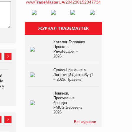
ЖУРНАЛ TRADEMASTER
Каталог Головних
Проєктів
PrivateLabel –
2026
Сучасні рішення в
Логістиці&Дистрибуції
а!
EVA.UA запустила
Kraft Heinz скоротила
– 2026. Травень
ід
кампанію «Хто б знав» про
збиток у першому півріччі
е у
асортимент, якого покупці
не очікують побачити на
Новинки.
платформі
Просування
брендів
FMCG.Березень
2026
Всі журнали