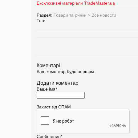
Ексклюзивні матеріали TradeMaster.ua
Раздел:
Товари та ринки
>
Все новости
Теги:
Коментарі
Ваш коментар буде першим.
Додати коментар
Ваше імя
*
Захист від СПАМ
Сообщение
*