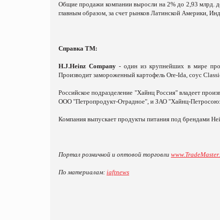
Общие продажи компании выросли на 2% до 2,93 млрд. д
главным образом, за счет рынков Латинской Америки, Инд
Справка ТМ:
H.J.Heinz Company
- один из крупнейших в мире прои
Производит замороженный картофель Ore-Ida, соус Classi
Российское подразделение "Хайнц Россия" владеет произ
ООО "Петропродукт-Отрадное", и ЗАО "Хайнц-Петросоюз" 
Компания выпускает продукты питания под брендами Heinz,
Портал розничной и оптовой торговли
www.TradeMaster
По материалам:
iaftnews