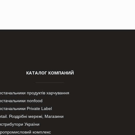
КАТАЛОГ КОМПАНИЙ
остачальники продуктів харчування
остачальники nonfood
стачальники Private Label
tail. Роздрібні мережі, Магазини
истрибутори України
гропромисловий комплекс