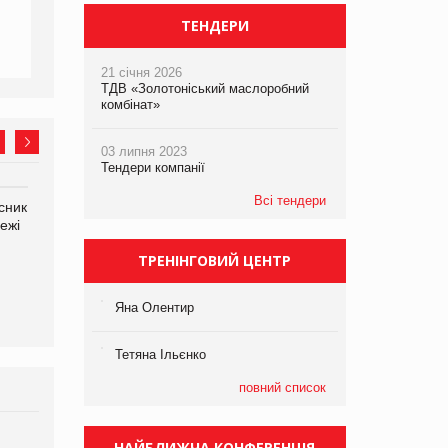
ТЕНДЕРИ
21 січня 2026
ТДВ «Золотоніський маслоробний
комбінат»
03 липня 2023
Тендери компанії
Всі тендери
сник
Олексій Логачов-Михайлов
Яна Сараніна, директор
ежі
Файно маркет Директор
компанії «УкраМарин»
департаменту з
ТРЕНІНГОВИЙ ЦЕНТР
виробництва
Яна Олентир
Тетяна Ільєнко
повний список
НАЙБЛИЖЧА КОНФЕРЕНЦІЯ