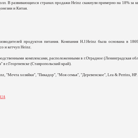
олл. В развивающихся странах продажи Heinz скакнули примерно на 18% за кв
онезии и Китая.
зводителей продуктов питания. Компания H.J.Heinz была основана в 1869
co и кетчуп Heinz.
водственными комплексами, расположенными в г.Отрадное (Ленинградская обла
в г.Георгиевске (Ставропольский край).
 "Мечта хозяйки", "Пикадор", "Моя семья", "Деревенское", Lea & Perrins, HP.
.UA