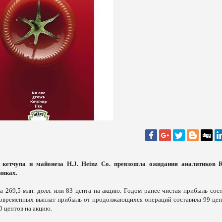
кетчупа и майонеза H.J. Heinz Co. превзошла ожидания аналитиков R
ынках.
а 269,5 млн. долл. или 83 цента на акцию. Годом ранее чистая прибыль сост
диновременных выплат прибыль от продолжающихся операций составила 99 цен
0 центов на акцию.