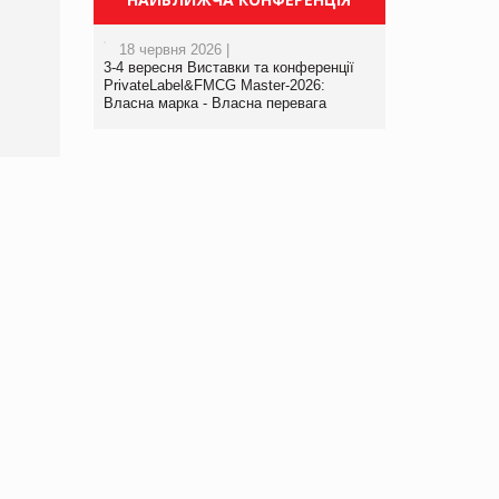
Брагина Людмила
Просування компанії на
порталі оптової та
18 червня 2026 |
роздрібної торгівлі
3-4 вересня Виставки та конференції
www.trademaster.ua.
PrivateLabel&FMCG Master-2026:
правила. Особливості.
Власна марка - Власна перевага