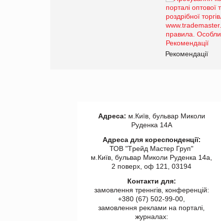
Брагина Людмила
Просування компанії на
порталі оптової та
роздрібної торгівлі
www.trademaster.ua.
правила. Особливості.
ії
Рекомендації
Адреса:
м.Київ, бульвар Миколи
Руденка 14А
Адреса для кореспонденції:
ТОВ "Tрейд Мастер Груп"
м.Київ, бульвар Миколи Руденка 14а,
2 поверх, оф 121, 03194
Контакти для:
замовлення треннгів, конференцій:
+380 (67) 502-99-00,
замовлення реклами на порталі,
журналах: