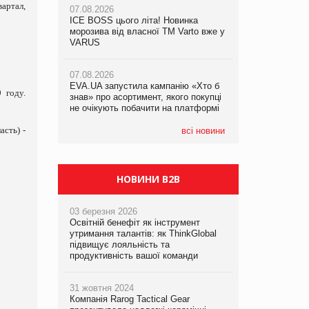
артал,
07.08.2026
07.08.2026
ICE BOSS цього літа! Новинка
ICE BOSS цього літа! Новинка
07.08.2026
морозива від власної ТМ Varto вже у
морозива від власної ТМ Varto вже у
Франція заборонила рекламні дзвінки
VARUS
VARUS
без згоди клієнтів
07.08.2026
07.08.2026
EVA.UA запустила кампанію «Хто б
EVA.UA запустила кампанію «Хто б
 году.
знав» про асортимент, якого покупці
знав» про асортимент, якого покупці
не очікують побачити на платформі
не очікують побачити на платформі
сть) -
всі новини
НОВИНИ B2B
03 березня 2026
Освітній бенефіт як інструмент
утримання талантів: як ThinkGlobal
підвищує лояльність та
продуктивність вашої команди
31 жовтня 2024
Компанія Rarog Tactical Gear