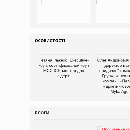
ОСОБИСТОСТІ
арас Ігорович,
Тетяна Ільєнко, Executive-
Олег Андрійович
иробництва ТОВ
коуч, сертифікований коуч
директор пат
Герчак"
МСС ICF, ментор для
юридичної компа
лідерів
Груп», консал
компанії «Пар
маркетингової
Myka Agen
БЛОГИ