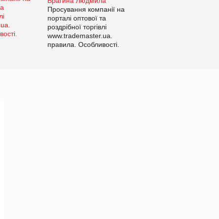
Брагина Людмила
Просування компанії на
порталі оптової та
роздрібної торгівлі
www.trademaster.ua.
правила. Особливості.
Рекомендації