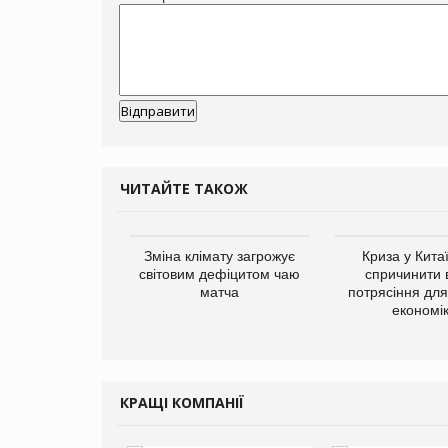
ЧИТАЙТЕ ТАКОЖ
ує виробника
Зміна клімату загрожує
Криза у Кита
добавок Thorne
світовим дефіцитом чаю
спричинити 
матча
потрясіння для 
економі
КРАЩІ КОМПАНІЇ