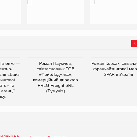
 Івченко —
Роман Наумчев,
Роман Корсак, співвла
ентно-
співзасновник ТОВ
франчайзингової мер
нії «Вайз
«ФейрЛоджикс»,
SPAR в Україні
тингової
комерційний директор
ето» та
FRLG Freight SRL
 агенції
(Румунія)
cy.