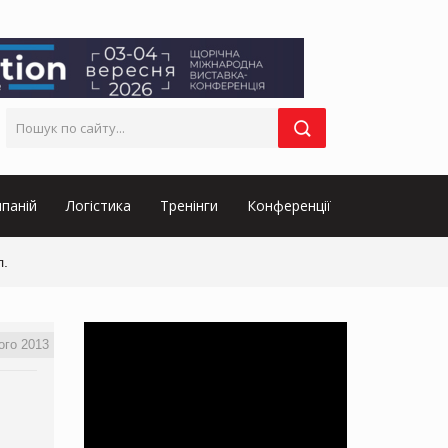
паній
Логістика
Тренінги
Конференції
л.
ого 2013