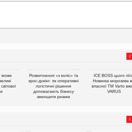
ї може
Розмитнення «з коліс» та
ICE BOSS цього літ
великі
крос-докінг: як оперативні
Новинка морозива в
світової
логістичні рішення
власної ТМ Varto вж
ки
допомагають бізнесу
VARUS
зменшити ризики