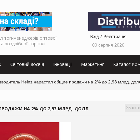
Вхід
Реєстрація
л топ-менеджерів оптової
та роздрібної торгівлі
09 серпня 2026
к
Світовий досвід
Інновації
Маркетинг
Каталог Ком
зводитель Heinz нарастил общие продажи на 2% до 2,93 млрд. дол
25 лют
РОДАЖИ НА 2% ДО 2,93 МЛРД. ДОЛЛ.