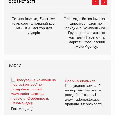
ОСОБИСТОСТІ
,
Тетяна Ільєнко, Executive-
Олег Андрійович Івченко —
ОВ
коуч, сертифікований коуч
директор патентно-
МСС ICF, ментор для
юридичної компанії «Вайз
лідерів
Груп», консалтингової
компанії «Парето» та
маркетингової агенції
Myka Agency.
БЛОГИ
Брагина Людмила
ї
Просування компанії
а
на порталі оптової та
роздрібної торгівлі
www.trademaster.ua.
і.
правила. Особливості.
Рекомендації
Ре