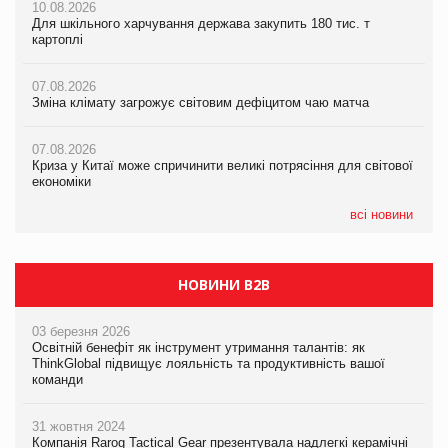
10.08.2026
10.08.2026
07.08.2026
Для шкільного харчування держава закупить 180 тис. т
Для шкільного харчування держава закупить 180 тис. т
Зміна клімату загрожує світовим дефіцитом чаю матча
картоплі
картоплі
07.08.2026
07.08.2026
07.08.2026
Криза у Китаї може спричинити великі потрясіння для світової
Зміна клімату загрожує світовим дефіцитом чаю матча
Зміна клімату загрожує світовим дефіцитом чаю матча
економіки
07.08.2026
07.08.2026
07.08.2026
Криза у Китаї може спричинити великі потрясіння для світової
Криза у Китаї може спричинити великі потрясіння для світової
Kraft Heinz скоротила збиток у першому півріччі
економіки
економіки
всі новини
НОВИНИ B2B
03 березня 2026
Освітній бенефіт як інструмент утримання талантів: як
ThinkGlobal підвищує лояльність та продуктивність вашої
команди
31 жовтня 2024
Компанія Rarog Tactical Gear презентувала надлегкі керамічні