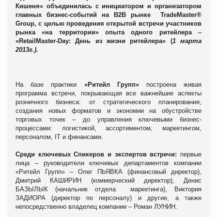
Кишеня» объединилась с
инициатором и организатором
главных бизнес-событий на
B
2
B
рынке TradeMaster®
Group, с целью проведения открытой встречи участников
рынка «на территории» опыта одного ритейлера –
«RetailMaster-Day: День из жизни ритейлера» (
1 марта
2013г.).
На базе практики
«Ритейл Групп»
построена живая
программа встречи, покрывающая все важнейшие аспекты
розничного бизнеса: от стратегического планирования,
создания новых форматов и экономии на обустройстве
торговых точек – до управления ключевыми бизнес-
процессами: логистикой, ассортиментом, маркетингом,
персоналом, IT и финансами.
Среди ключевых Спикеров и экспертов встречи:
первые
лица – руководители ключевых департаментов компании
«Ритейл Групп» – Олег
ПЬЯВКА
(финансовый директор),
Дмитрий
КАШИРИН
(коммерческий директор), Денис
БАЗЫЛЫК
(начальник отдела маркетинга), Виктория
ЗАДИОРА
(директор по персоналу) и другие, а также
непосредственно владелец компании – Роман
ЛУНИН
.