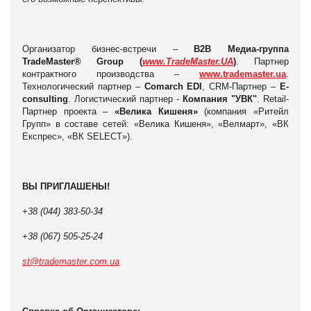
Организатор бизнес-встречи –
В2В Медиа-группа
TradeMaster® Group (
www.TradeMaster.UA
)
. Партнер
контрактного производства –
www.trademaster.ua
.
Технологический партнер –
Comarch EDI
, CRM-Партнер –
E-
consulting
. Логистический партнер -
Компания "УВК"
. Retail-
Партнер проекта –
«Велика Кишеня»
(компания «Ритейл
Групп» в составе сетей: «Велика Кишеня», «Велмарт», «ВК
Експрес», «ВК SELECT»).
ВЫ ПРИГЛАШЕНЫ!
+38 (044) 383-50-34
+38 (067) 505-25-24
st@trademaster.com.ua