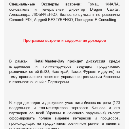
Специальные Эксперты встречи:
Томаш
ФИАЛА
,
основатель и генеральный директор Dragon Capital,
Александра
ЛЮБИЧЕНКО
, бизнес-консультант по решениям
Comarch EDI, Андрей БЕЗГУБЕНКО, Президент
E
-
Consulting
.
Программа встречи и содержание докладов
В рамках
RetailMaster-Day пройдет дискуссия среди
владельцев и топ-менеджеров ведущих продуктовых
розничных сетей (ЕКО, Наш край, Пакко, Фуршет и другие) на
тему практических аспектов управления розничным бизнесом
и взаимоотношений с Партнерами.
В ходе докладов и дискуссии участники бизнес-встречи (120
владельцев и топ-менеджеров торгового бизнеса и его
партнеров со всей Украины и ближнего зарубежья) смогут
сформировать полное видение интересов и процессов,
происходящих на продуктовом розничном рынке, и оценить
его возможные перспективы.