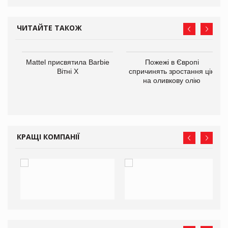
ЧИТАЙТЕ ТАКОЖ
Mattel присвятила Barbie
Пожежі в Європі
ції
Вітні Х
спричинять зростання цін
 до
на оливкову олію
КРАЩІ КОМПАНІЇ