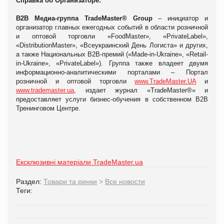
Справка об Организаторе:
В2В Медиа-группа TradeMaster® Group
– инициатор и
организатор главных ежегодных событий в области розничной
и оптовой торговли «FoodMaster», «PrivateLabel»,
«DistributionMaster», «Всеукраинский День Логиста» и других,
а также Национальных В2В-премий («Made-in-Ukraine», «Retail-
in-Ukraine», «PrivateLabel»). Группа также владеет двумя
информационно-аналитическими порталами – Портал
розничной и оптовой торговли
www.TradeMaster.UA
и
www.trademaster.ua
, издает журнал «TradeMaster®» и
предоставляет услуги бизнес-обучения в собственном В2В
Тренинговом Центре.
Ексклюзивні матеріали TradeMaster.ua
Раздел:
Товари та ринки
>
Все новости
Теги: