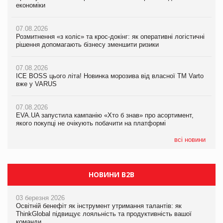
економіки
економіки
економіки
07.08.2026
07.08.2026
07.08.2026
Розмитнення «з коліс» та крос-докінг: як оперативні логістичні
Розмитнення «з коліс» та крос-докінг: як оперативні логістичні
Kraft Heinz скоротила збиток у першому півріччі
рішення допомагають бізнесу зменшити ризики
рішення допомагають бізнесу зменшити ризики
07.08.2026
07.08.2026
07.08.2026
Продажі Hugo Boss впали на 9%
ICE BOSS цього літа! Новинка морозива від власної ТМ Varto
ICE BOSS цього літа! Новинка морозива від власної ТМ Varto
вже у VARUS
вже у VARUS
07.08.2026
Франція заборонила рекламні дзвінки без згоди клієнтів
07.08.2026
07.08.2026
EVA.UA запустила кампанію «Хто б знав» про асортимент,
EVA.UA запустила кампанію «Хто б знав» про асортимент,
якого покупці не очікують побачити на платформі
якого покупці не очікують побачити на платформі
всі новини
НОВИНИ B2B
03 березня 2026
Освітній бенефіт як інструмент утримання талантів: як
ThinkGlobal підвищує лояльність та продуктивність вашої
команди