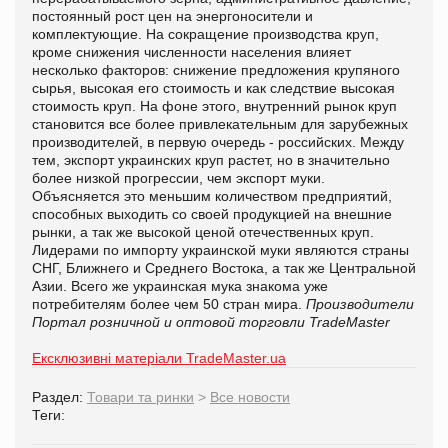
постоянный рост цен на энергоносители и
комплектующие. На сокращение производства круп,
кроме снижения численности населения влияет
несколько факторов: снижение предложения крупяного
сырья, высокая его стоимость и как следствие высокая
стоимость круп. На фоне этого, внутренний рынок круп
становится все более привлекательным для зарубежных
производителей, в первую очередь - российских. Между
тем, экспорт украинских круп растет, но в значительно
более низкой прогрессии, чем экспорт муки.
Объясняется это меньшим количеством предприятий,
способных выходить со своей продукцией на внешние
рынки, а так же высокой ценой отечественных круп.
Лидерами по импорту украинской муки являются страны
СНГ, Ближнего и Среднего Востока, а так же Центральной
Азии. Всего же украинская мука знакома уже
потребителям более чем 50 стран мира.
Производители
Портал розничной и оптовой торговли TradeMaster
Ексклюзивні матеріали TradeMaster.ua
Раздел:
Товари та ринки
>
Все новости
Теги: