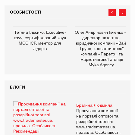
ОСОБИСТОСТІ
,
Тетяна Ільєнко, Executive-
Олег Андрійович Івченко —
ОВ
коуч, сертифікований коуч
директор патентно-
МСС ICF, ментор для
юридичної компанії «Вайз
лідерів
Груп», консалтингової
компанії «Парето» та
маркетингової агенції
Myka Agency.
БЛОГИ
Брагина Людмила
ї
Просування компанії
а
на порталі оптової та
роздрібної торгівлі
www.trademaster.ua.
і.
правила. Особливості.