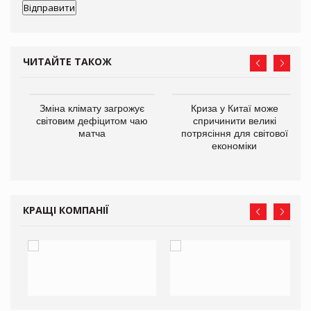
ЧИТАЙТЕ ТАКОЖ
Зміна клімату загрожує
Криза у Китаї може
ne
світовим дефіцитом чаю
спричинити великі
матча
потрясіння для світової
економіки
КРАЩІ КОМПАНІЇ